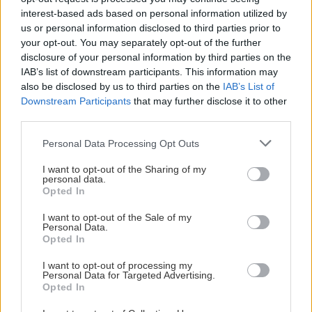
Ζαγοροχώρια
interest-based ads based on personal information utilized by
us or personal information disclosed to third parties prior to
your opt-out. You may separately opt-out of the further
Στο Γεωργίτσι στην Λακωνία
disclosure of your personal information by third parties on the
IAB’s list of downstream participants. This information may
also be disclosed by us to third parties on the
IAB’s List of
Downstream Participants
that may further disclose it to other
third parties.
Please note that this website/app uses one or more Google
Personal Data Processing Opt Outs
services and may gather and store information including but
not limited to your visit or usage behaviour. You may click to
I want to opt-out of the Sharing of my
personal data.
grant or deny consent to Google and its third-party tags to
Opted In
use your data for below specified purposes in below Google
consent section.
I want to opt-out of the Sale of my
Δεν μένει ούτε η Πελοπόννησος… νηφάλια το
Personal Data.
Opted In
φθινόπωρο: Στο χωριό
Γεωργίτσι
του Ταΰγετου,
στα τέλη του Οκτωβρίου, διοργανώνεται γιορτή
I want to opt-out of processing my
Personal Data for Targeted Advertising.
τσίπουρου από τον Πολιτιστικό Σύλλογο του
Opted In
χωριού. Όλοι οι κάτοικοι και οι επισκέπτες του