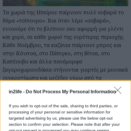
Τα χωριά της Ηπείρου παίρνουν πολύ σοβαρά το
θέμα «τσίπουρο». Και όταν λέμε «σοβαρά»,
εννοούμε ότι το βλέπουν σαν αφορμή για γλέντι
Αναζήτηση
και χορό, σε κάθε χωριό της ευρύτερης περιοχής.
για...
Κάθε Νοέμβριο, τα καζάνια παίρνουν μπρος και
στην Κόνιτσα, στο Πάπιγκο, στη Βίτσα, στο
Καπέσοβο και άλλα πανέμορφα
ζαγοροχωριουδάκια στήνονται γιορτές με μουσικά
συγκροτήματα και μεζέδες γύρω από τα
ρακοκάζανα. Όταν δεν θα γλεντάτε με τους
in2life -
Do Not Process My Personal Information
ντόπιους, θα εξερευνάτε τα υπόλοιπα
χωριουδάκια του Ζαγορίου, αλλά και την άγρια
If you wish to opt-out of the sale, sharing to third parties, or
φύση του Βίκου-Αώου, με τα δάση, τα φαράγγια
processing of your personal or sensitive information for
και τα εντυπωσιακά μονοπάτια.
targeted advertising by us, please use the below opt-out
section to confirm your selection. Please note that after your
Διαβάστε περισσότερα – Τα καλύτερα στα
opt-out request is processed you may continue seeing