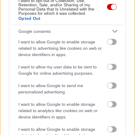
I want to opt-out of Collection, Use,
χωριού συγκεντρώνονται στο Καρβουνόρεμα, το
Retention, Sale, and/or Sharing of my
Personal Data that Is Unrelated with the
πάρκο του χωριού, για να μοιραστούν το φρέσκο
Purposes for which it was collected.
Opted Out
απόσταγμα, το κρασί, τους μεζέδες, τη ζεστή
φασολάδα και την αίσθηση γλεντιού κάτω από τα
Google consents
πλατάνια. Αφού εξερευνήσετε τις ομορφιές του
I want to allow Google to enable storage
Γεωργιτσίου, με την όμορφη θέα στις πλαγιές του
related to advertising like cookies on web or
βόρειου Ταΰγετου, θα επισκεφθείτε και το χωριό
device identifiers in apps.
Καστόρι με το φαράγγι του Κάστορα, το ήσυχο
I want to allow my user data to be sent to
Λογκανίκο και το Λεοντάρι στις πηγές του Ευρώτα
Google for online advertising purposes.
ή την Πελλάνα με τους μυκηναϊκούς θησαυρούς.
I want to allow Google to send me
Διαβάστε περισσότερα – Βόρειος Ταΰγετος –
personalized advertising.
Παραμύθι στην πλαγιά
I want to allow Google to enable storage
related to analytics like cookies on web or
device identifiers in apps.
I want to allow Google to enable storage