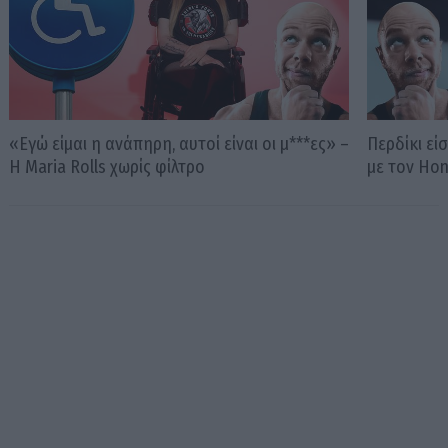
«Εγώ είμαι η ανάπηρη, αυτοί είναι οι μ***ες» –
Περδίκι εί
Η Maria Rolls χωρίς φίλτρο
με τον Ho