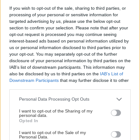
If you wish to opt-out of the sale, sharing to third parties, or
processing of your personal or sensitive information for
targeted advertising by us, please use the below opt-out
section to confirm your selection. Please note that after your
opt-out request is processed you may continue seeing
interest-based ads based on personal information utilized by
Σκαρφαλωμένο σε υψόμετρο 1.350 μέτρων, στις
us or personal information disclosed to third parties prior to
your opt-out. You may separately opt-out of the further
πλαγιές του Κλωκού, το Agroville μας προσκαλεί
disclosure of your personal information by third parties on the
να αρμέξουμε τις αγελάδες, να ταΐσουμε τα
IAB’s list of downstream participants. This information may
κατσικάκια και τα αρνάκια, να μαζέψουμε τα αυγά
also be disclosed by us to third parties on the
IAB’s List of
Downstream Participants
that may further disclose it to other
από τις κότες, και «αν μας αρέσουν τα δύσκολα»,
third parties.
όπως χαρακτηριστικά λένε, «να μαζέψουμε ελιές,
Please note that this website/app uses one or more Google
καρύδια, σαλιγκάρια ή μανιτάρια, να πάμε το
Personal Data Processing Opt Outs
services and may gather and store information including but
κοπάδι για τσοπάνεμα, να τυροκομίσουμε…».
not limited to your visit or usage behaviour. You may click to
I want to opt-out of the Sharing of my
personal data.
grant or deny consent to Google and its third-party tags to
Opted In
use your data for below specified purposes in below Google
consent section.
I want to opt-out of the Sale of my
Personal Data.