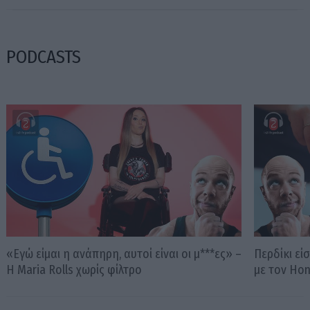
PODCASTS
«Εγώ είμαι η ανάπηρη, αυτοί είναι οι μ***ες» –
Περδίκι εί
Η Maria Rolls χωρίς φίλτρο
με τον Ho