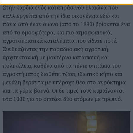
Στην καρδιά ενός καταπράσινου ελαιώνα που
καλλιεργείται από την ίδια οικογένεια εδώ και
πάνω από έναν αιώνα (από το 1890) βρίσκεται ένα
από τα ομορφότερα, και πιο ατμοσφαιρικά,
αγροτουριστικά καταλύματα που είδατε ποτέ.
Συνδυάζοντας την παραδοσιακή αγροτική
αρχιτεκτονική με μοντέρνα κατασκευή και
πολυτέλεια, καθένα από τα πέντε σπιτάκια του
αγροκτήματος διαθέτει τζάκι, ιδιωτικό κήπο και
μεγάλη βεράντα με υπέροχη θέα στο αγρόκτημα
και τα γύρω βουνά. Οι δε τιμές τους κυμαίνονται
στα 100€ για το σπιτάκι δύο ατόμων με πρωινό.