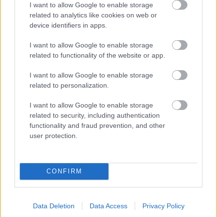
Αυγούστου, το αγρόκτημα φιλοξενεί μόνο παιδιά
I want to allow Google to enable storage
ηλικίας 6 έως 15 ετών για μια διαφορετική
related to analytics like cookies on web or
device identifiers in apps.
κατασκηνωτική εμπειρία.
I want to allow Google to enable storage
related to functionality of the website or app.
Ευμέλια
Γούβες Λακωνίας, τηλ.: 2130 369814, 6959004747
I want to allow Google to enable storage
related to personalization.
I want to allow Google to enable storage
related to security, including authentication
functionality and fraud prevention, and other
user protection.
CONFIRM
Data Deletion
Data Access
Privacy Policy