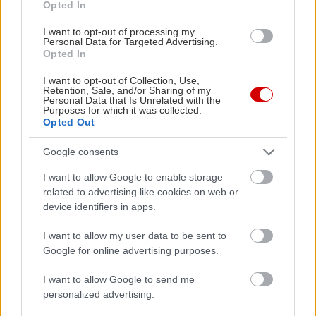
Opted In
I want to opt-out of processing my
Personal Data for Targeted Advertising.
Opted In
I want to opt-out of Collection, Use,
Retention, Sale, and/or Sharing of my
Personal Data that Is Unrelated with the
Purposes for which it was collected.
Opted Out
Google consents
I want to allow Google to enable storage
related to advertising like cookies on web or
device identifiers in apps.
Η διαμονή εδώ είναι απολαυστική, σε τέσσερα
I want to allow my user data to be sent to
ξύλινα σαλέ και τέσσερις παραδοσιακές πέτρινες
Google for online advertising purposes.
κατοικίες που φιλοξενούν το καθένα έως έξι ή
οκτώ άτομα. Οι δε τιμές τους κυμαίνονται στα 75€
I want to allow Google to send me
personalized advertising.
με πρωινό. Κάθε χρόνο, από 1 Ιουνίου έως 31