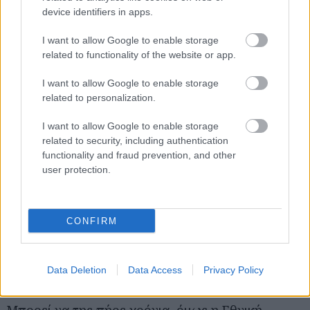
device identifiers in apps.
ανατολικής ακτής της Πελοποννήσου, και μιάμιση
ώρα (από το Λεωνίδιο πάντα) θα δεις το μοναδικό
I want to allow Google to enable storage
related to functionality of the website or app.
φιόρδ που έχουμε στην Ελλάδα, τον
Γέρακα
.
I want to allow Google to enable storage
Διαβάστε περισσότερα -
Φωκιανό: Βουτιές με
related to personalization.
άρωμα Μυρτώ(ου)
|
Πούλιθρα: Ακατέργαστο
I want to allow Google to enable storage
διαμαντάκι στην Αρκαδία
related to security, including authentication
functionality and fraud prevention, and other
user protection.
Εδώ να μείνεις:
Στο πανέμορφο
Karinia Home
στο κέντρο του Λεωνιδίου (38€ για δύο άτομα) ή
στο παραθαλάσσιο
Manoleas Rooms
στο Λιβάδι
CONFIRM
(45€ ανά διανυκτέρευση για μέχρι τρία άτομα).
Στο Δάσος της Στροφιλιάς και την Καλόγρια
Data Deletion
Data Access
Privacy Policy
Μπορεί να της πήρε χρόνια, όμως η Εθνική