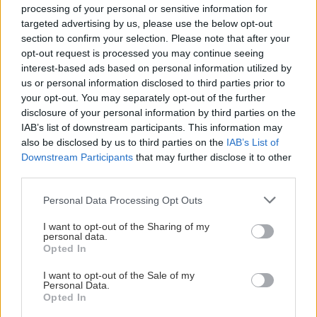
λειτουργικότατο Airbnb
στο γραφικό Χωματερό,
processing of your personal or sensitive information for
15 λεπτά οδήγησης από τα Περούλια (35€ ανά
targeted advertising by us, please use the below opt-out
διανυκτέρευση για δύο άτομα).
section to confirm your selection. Please note that after your
opt-out request is processed you may continue seeing
interest-based ads based on personal information utilized by
Στο Λεωνίδιο και τα Πούλιθρα
us or personal information disclosed to third parties prior to
your opt-out. You may separately opt-out of the further
disclosure of your personal information by third parties on the
Φωλιασμένο κάτω από γιγάντια, κατακόκκινα
IAB’s list of downstream participants. This information may
βράχια που το έχουν κάνει αναρριχητικό
also be disclosed by us to third parties on the
IAB’s List of
προορισμό ξακουστό στα πέρατα του κόσμου, το
Downstream Participants
that may further disclose it to other
third parties.
Λεωνίδιο είναι γεμάτο σοκάκια με κουκλίστικα
αρχοντικά, γλυκύτατα café και ωραία ταβερνάκια,
Please note that this website/app uses one or more Google
Personal Data Processing Opt Outs
services and may gather and store information including but
να χαίρεσαι να περπατάς τα απογεύματα που
not limited to your visit or usage behaviour. You may click to
I want to opt-out of the Sharing of my
γυρνάς από τις βουτιές σου.
personal data.
grant or deny consent to Google and its third-party tags to
Opted In
use your data for below specified purposes in below Google
consent section.
I want to opt-out of the Sale of my
Personal Data.
Opted In