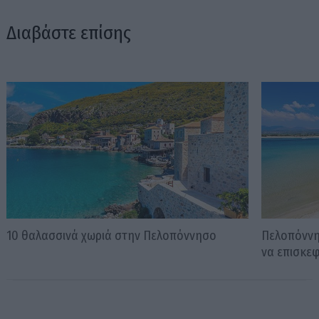
Διαβάστε επίσης
10 θαλασσινά χωριά στην Πελοπόννησο
Πελοπόννησ
να επισκε