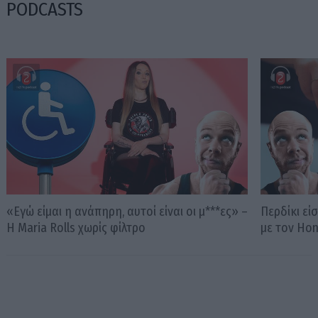
PODCASTS
«Εγώ είμαι η ανάπηρη, αυτοί είναι οι μ***ες» –
Περδίκι εί
Η Maria Rolls χωρίς φίλτρο
με τον Ho