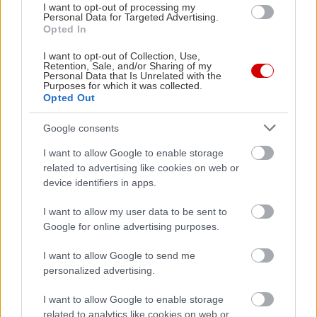
I want to opt-out of processing my
Personal Data for Targeted Advertising.
Opted In
I want to opt-out of Collection, Use,
Retention, Sale, and/or Sharing of my
Personal Data that Is Unrelated with the
Purposes for which it was collected.
Opted Out
Google consents
Βουτιές τις οποίες θα κάνεις στη βοτσαλωτή
I want to allow Google to enable storage
παραλία της Πλάκας, που είναι το επίνειό του,
related to advertising like cookies on web or
αλλά και λίγο πιο πέρα, στα υπέροχα Πούλιθρα,
device identifiers in apps.
που είναι ένα μυστικό παραθαλάσσιο χωριουδάκι
I want to allow my user data to be sent to
με κρυστάλλινα νερά, πολύχρωμα βότσαλα και
Google for online advertising purposes.
ταβερνάκια που σερβίρουν φρέσκα θαλασσινά
πλάι στο κύμα. Αν δεν φοβάσαι μερικά έξτρα
I want to allow Google to send me
personalized advertising.
χιλιόμετρα, γύρω στη μια ώρα μακριά από το
Λεωνίδιο θα βρεις το Φωκιανό, την κατά την
I want to allow Google to enable storage
ταπεινή μας άποψη ωραιότερη παραλία της
related to analytics like cookies on web or