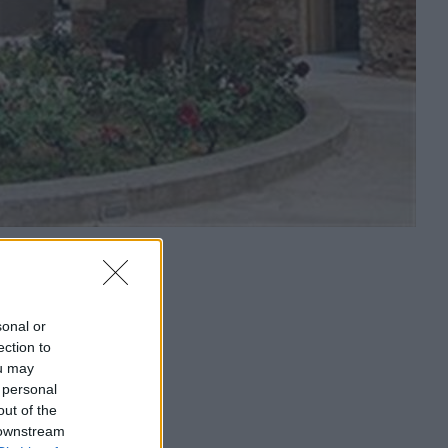
sonal or
ection to
ou may
 personal
out of the
 downstream