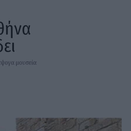
θήνα
δει
άψογα μουσεία