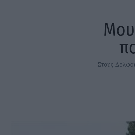
Μου
πο
Στους Δελφού