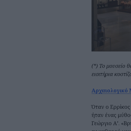
(*) Το μουσείο θ
εισιτήρια κοστίζ
Αρχαιολογικό
Όταν ο Ερρίκος
ήταν ένας μύθο
Γεώργιο Α’. «Β