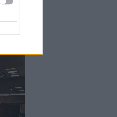
ίων που
ν 14ο αιώνα.
, το Μουσείο
ελληνικών