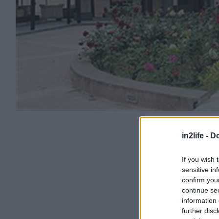
in2life -
Do
If you wish 
sensitive in
confirm you
continue se
information 
further disc