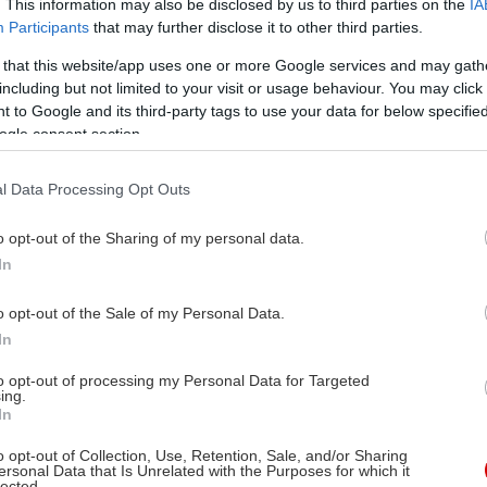
. This information may also be disclosed by us to third parties on the
IA
Participants
that may further disclose it to other third parties.
 that this website/app uses one or more Google services and may gath
including but not limited to your visit or usage behaviour. You may click 
 to Google and its third-party tags to use your data for below specifi
ogle consent section.
l Data Processing Opt Outs
o opt-out of the Sharing of my personal data.
In
o opt-out of the Sale of my Personal Data.
In
to opt-out of processing my Personal Data for Targeted
ing.
In
o opt-out of Collection, Use, Retention, Sale, and/or Sharing
ersonal Data that Is Unrelated with the Purposes for which it
lected.