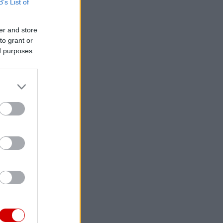
B’s List of
er and store
to grant or
ed purposes