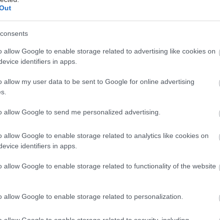
Out
consents
νάδη
o allow Google to enable storage related to advertising like cookies on
evice identifiers in apps.
σε απόσταση μιας-δυο ωρών από την Αθήνα υπάρχου
o allow my user data to be sent to Google for online advertising
οήμερη εκδρομή απλά και μόνο για να τα δεις; Τι, δεν
s.
σε πείσει…
to allow Google to send me personalized advertising.
 Μουσείο Θηβών
o allow Google to enable storage related to analytics like cookies on
evice identifiers in apps.
α την επτάπυλη πρωτεύουσα του βασιλείου του Οιδίπ
o allow Google to enable storage related to functionality of the website
 το αυτί σου για μια σφήκα, μια Αντιγόνη και κάποιου
ς πολέμους, ετοιμάσου να εκπλαγείς. Το εξαιρετικό
o allow Google to enable storage related to personalization.
βας αφηγείται μια Ιστορία πέντε χιλιάδων χρόνων, 
φήκες αγαλματίδια και καταλόγους του παλατιού γρα
o allow Google to enable storage related to security, including