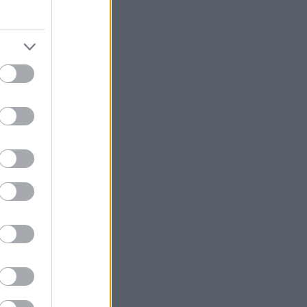
ν μουσεία που
 το πιστεύεις;
οδα; Αν γενικώς
 είδους ανάμειξη
 Αρχαιολογικό
ξεκινώντας με
μμένους σε