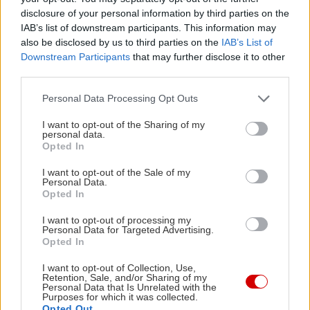
disclosure of your personal information by third parties on the
IAB’s list of downstream participants. This information may
also be disclosed by us to third parties on the
IAB’s List of
Downstream Participants
that may further disclose it to other
third parties.
Please note that this website/app uses one or more Google
Personal Data Processing Opt Outs
services and may gather and store information including but
not limited to your visit or usage behaviour. You may click to
I want to opt-out of the Sharing of my
personal data.
grant or deny consent to Google and its third-party tags to
Opted In
use your data for below specified purposes in below Google
Αλίμονο αν το Κυκλαδονήσι με τις 72 (!) παραλίες
consent section.
I want to opt-out of the Sale of my
δεν είχε και δύο «επίσημες» παραλίες γυμνιστών.
Personal Data.
Η πρώτη σας επιλογή εδώ είναι το Καράβι, στα
Opted In
νότια του νησιού, πολύ κοντά στο Λιβάδι.
I want to opt-out of processing my
Personal Data for Targeted Advertising.
Πρόκειται για μια ωραιότατη αμμουδιά, με φυσική
Opted In
σκιά από τα αλμυρίκια και πλάκες μέσα στο νερό.
I want to opt-out of Collection, Use,
Κι έπειτα, υπάρχει και η φημισμένη Λια (φωτό,
Retention, Sale, and/or Sharing of my
Personal Data that Is Unrelated with the
επάνω), στα νοτιοανατολικά του νησιού, στην
Purposes for which it was collected.
Opted Out