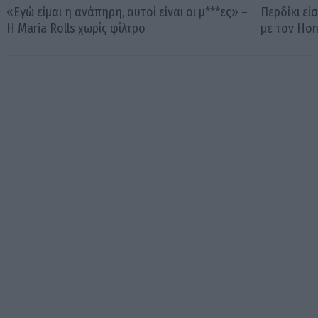
«Εγώ είμαι η ανάπηρη, αυτοί είναι οι μ***ες» –
Περδίκι εί
Η Maria Rolls χωρίς φίλτρο
με τον Ho