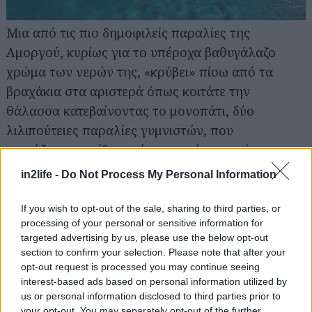
Μια από τις πιο δημοφιλείς παραλίες της
Αναζήτηση
Αμοργού, κυρίως για το υπέροχα βαθυγάλαζο
για...
χρώμα των νερών της, «κρύβει» πίσω από τα
βραχάκια στα αριστερά όπως κοιτάτε την
θάλασσα κατεβαίνοντας το μονοπάτι, δύο
λιλιπούτειες παραλίες γυμνιστών, που
μοιράζονται το ίδιο υπέροχο χρώμα νερών με τη
μεγάλη παραλία –απλά σε έκδοση χωρίς μαγιό.
in2life -
Do Not Process My Personal Information
Καράβι και Λια, Σέριφος
If you wish to opt-out of the sale, sharing to third parties, or
processing of your personal or sensitive information for
targeted advertising by us, please use the below opt-out
section to confirm your selection. Please note that after your
opt-out request is processed you may continue seeing
interest-based ads based on personal information utilized by
us or personal information disclosed to third parties prior to
your opt-out. You may separately opt-out of the further