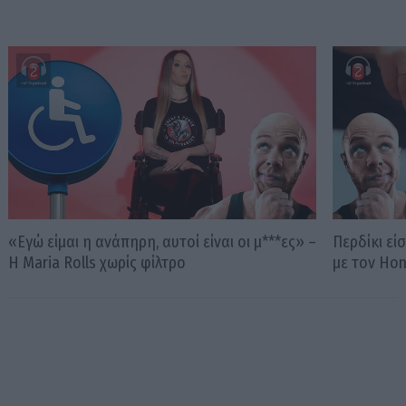
«Εγώ είμαι η ανάπηρη, αυτοί είναι οι μ***ες» –
Περδίκι εί
Η Maria Rolls χωρίς φίλτρο
με τον Ho