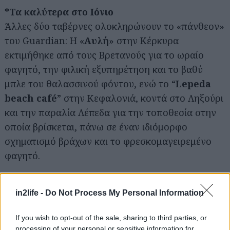
*Τα καλύτερα στο Ιόνιο
Άλλες δύο ταβέρνες ολοκληρώνουν το «πάνθεον»
του Guardian: Η «
Αυλή
» στην Κέρκυρα
εκτιμήθηκε από τους Βρετανούς για το ωραίο
φαγητό, την φιλική εξυπηρέτηση και το βαθύ
μπλε του θαλασσινού φόντου, ενώ το “
Lepeda
beach café
” στην Κεφαλονιά, κοντά στο Ληξούρι
και την παραλία Λέπεδα για την τοποθεσία στην
οποία βρίσκεται, πάνω σε έναν ιδιόμορφο
σχηματισμό βράχων και το φρεσκομαγειρεμένο
φαγητό.
Αναζήτηση
για...
Δείτε αναλυτικά τις επιλογές του Guardian
in2life -
Do Not Process My Personal Information
εδώ
.
If you wish to opt-out of the sale, sharing to third parties, or
processing of your personal or sensitive information for