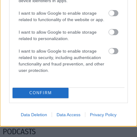
device identifiers in apps.
Διαβάστε επίσης
I want to allow Google to enable storage
related to functionality of the website or app.
I want to allow Google to enable storage
related to personalization.
I want to allow Google to enable storage
related to security, including authentication
functionality and fraud prevention, and other
user protection.
Οι 4 κορυφαίες ταξιδιωτικές εμπειρίες στην
Φαγητό στ
CONFIRM
Ευρώπη
του πλανή
Data Deletion
Data Access
Privacy Policy
PODCASTS