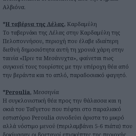
Αλβιόνα.
*
Η ταβέρνα της Λέλας
,
Καρδαμύλη
Το ταβερνάκι της Λέλας στην Καρδαμύλη της
Πελοποννήσου, περιοχή που έλαβε ιδιαίτερη
διεθνή δημοσιότητα αυτή τη χρονιά χάρη στην
ταινία «Πριν τα Μεσάνυχτα», φαίνεται πως
συγκινεί τους τουρίστες με την υπέροχη θέα από
την βεράντα και το απλό, παραδοσιακό φαγητό.
*
Peroulia
, Μεσσηνία
Η συγκλονιστική θέα προς την θάλασσα και η
σκιά του Ταΰγετου που πέφτει στο παραλιακό
εστιατόριο Peroulia συνοδεύει άριστα το μικρό
αλλά νόστιμο μενού (περιλαμβάνει 5-6 πιάτα) που
δοκίμασαν οι βρετανοί επισκέπτες της περιοχής.