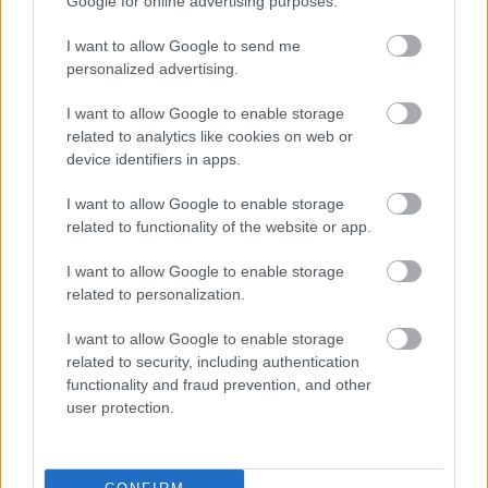
Google for online advertising purposes.
γ. Στη Σφακτηρία, απέναντι από την Πύλο
I want to allow Google to send me
personalized advertising.
I want to allow Google to enable storage
related to analytics like cookies on web or
device identifiers in apps.
I want to allow Google to enable storage
related to functionality of the website or app.
I want to allow Google to enable storage
related to personalization.
I want to allow Google to enable storage
related to security, including authentication
functionality and fraud prevention, and other
user protection.
Σωστές απαντήσεις
1β, 2α, 3β, 4α, 5β, 6γ, 7β, 8α, 9β, 10β, 11γ, 12β, 13α,