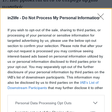
μωσαϊκό;
α. Στην Ολυμπία
in2life -
Do Not Process My Personal Information
β. Στην Αρχαία Μεσσήνη
γ. Στην Επίδαυρο
If you wish to opt-out of the sale, sharing to third parties, or
processing of your personal or sensitive information for
targeted advertising by us, please use the below opt-out
18. Ποια μπύρα πήρε το όνομά της από ένα
section to confirm your selection. Please note that after your
ποτάμι της Πελοποννήσου;
opt-out request is processed you may continue seeing
α. Η Άμστελ
interest-based ads based on personal information utilized by
us or personal information disclosed to third parties prior to
β. Ο Μύθος
your opt-out. You may separately opt-out of the further
γ. Η Νέδα
disclosure of your personal information by third parties on the
IAB’s list of downstream participants. This information may
also be disclosed by us to third parties on the
IAB’s List of
19. Σε ποια παραλία έκρυβαν, σύμφωνα με τον
Downstream Participants
that may further disclose it to other
θρύλο, οι πειρατές τα λάφυρά τους;
third parties.
α. Στο Βιβάρι, στις ακτές της Αργολίδας
Please note that this website/app uses one or more Google
Personal Data Processing Opt Outs
β. Στην Αγία Βαρβάρα, στις ακτές της Λακωνικής
services and may gather and store information including but
Μάνης