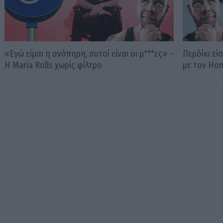
«Εγώ είμαι η ανάπηρη, αυτοί είναι οι μ***ες» –
Περδίκι εί
Η Maria Rolls χωρίς φίλτρο
με τον Ho