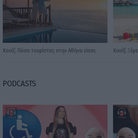
Κουίζ: Πόσο τουρίστας στην Αθήνα είσαι;
Κουίζ: Ξέρ
PODCASTS