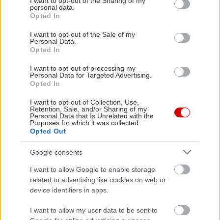
not limited to your visit or usage behaviour. You may click to
I want to opt-out of the Sharing of my
personal data.
grant or deny consent to Google and its third-party tags to
γ. Στη Φοινικούντα, στις ακτές της Μεσσηνίας
Opted In
use your data for below specified purposes in below Google
consent section.
I want to opt-out of the Sale of my
20. Σε τι καταλήγει η ψηλότερη κορυφή του
Personal Data.
Opted In
Ταΰγετου;
α. Σε πυραμίδα
I want to opt-out of processing my
Personal Data for Targeted Advertising.
β. Στο καταφύγιο του ΕΟΣ Σπάρτης
Opted In
γ. Στον ομώνυμο Εθνικό Δρυμό
I want to opt-out of Collection, Use,
Retention, Sale, and/or Sharing of my
Personal Data that Is Unrelated with the
21. Πόσες είναι οι λίμνες του Πολυλίμνιου;
Purposes for which it was collected.
Opted Out
α. 7
β. 15
Google consents
γ. 21
I want to allow Google to enable storage
related to advertising like cookies on web or
22. Πού φυλακίστηκε ο Κολοκοτρώνης;
device identifiers in apps.
α. Στο Κάστρο της Καρύταινας
I want to allow my user data to be sent to
β. Στο Παλαμήδι του Ναυπλίου