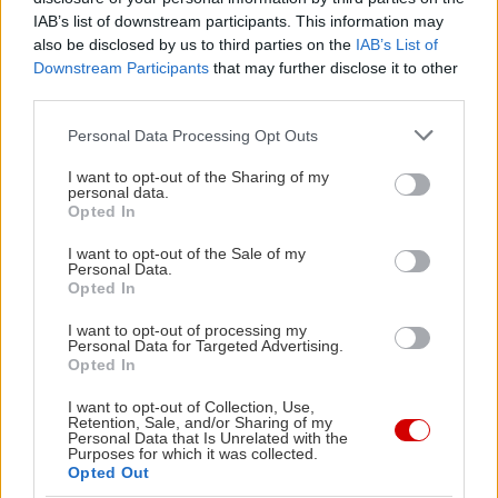
IAB’s list of downstream participants. This information may
also be disclosed by us to third parties on the
IAB’s List of
Downstream Participants
that may further disclose it to other
third parties.
Please note that this website/app uses one or more Google
Personal Data Processing Opt Outs
services and may gather and store information including but
not limited to your visit or usage behaviour. You may click to
I want to opt-out of the Sharing of my
personal data.
grant or deny consent to Google and its third-party tags to
Opted In
use your data for below specified purposes in below Google
consent section.
I want to opt-out of the Sale of my
Personal Data.
Opted In
Ο «μεγάλος γύρος» της λίμνης θα σας φέρει σε
χωριουδάκια όπως το Δισπηλιό, το Μαυροχώρι, η
I want to opt-out of processing my
Personal Data for Targeted Advertising.
Φωτεινή και η Πολυκάρπη, σε παραδοσιακά
Opted In
τοξωτά γεφύρια, αρχαίους παραλίμνιους
I want to opt-out of Collection, Use,
οικισμούς, ειδυλλιακά δάση βελανιδιάς ιδανικά για
Retention, Sale, and/or Sharing of my
Personal Data that Is Unrelated with the
πεζοπορίες, και σημεία με φανταστική θέα στη
Purposes for which it was collected.
Opted Out
λίμνη.
Λεπτομέρειες για τη διαδρομή και τις