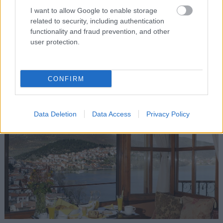
για όλους: Και φασαριόζικα ντεσιμπέλ στη νότια
I want to allow Google to enable storage
παραλία, με mainstream στέκια όπως το
Zaza
,
related to security, including authentication
functionality and fraud prevention, and other
και πιο ήσυχες επιλογές σαν τον
Ναυτικό Όμιλο
user protection.
στη βόρεια όχθη, και κουκλίστικα καφενεδάκια
όπως ο
Ανθός
(φωτό, επάνω) στα ψηλά της
πόλης.
CONFIRM
Η φιλοξενία
Data Deletion
Data Access
Privacy Policy