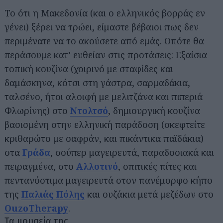
Το ότι η Μακεδονία (και ο ελληνικός βορράς εν
γένει) ξέρει να τρώει, είμαστε βέβαιοι πως δεν
περιμένατε να το ακούσετε από εμάς. Οπότε θα
περάσουμε κατ’ ευθείαν στις προτάσεις: Εξαίσια
τοπική κουζίνα (χοιρινό με σταφίδες και
δαμάσκηνα, κότσι στη γάστρα, σαρμαδάκια,
ταλσένο, ήτοι αλοιφή με μελιτζάνα και πιπεριά
Φλωρίνης) στο
Ντολτσό
, δημιουργική κουζίνα
βασισμένη στην ελληνική παράδοση (σκεφτείτε
κριθαρώτο με σαφράν, και πικάντικα παϊδάκια)
στα
Γράδα
, σούπερ μαγειρευτά, παραδοσιακά και
πειραγμένα, στο
Αλλοτινό
, σπιτικές πίτες και
πεντανόστιμα μαγειρευτά στον πανέμορφο κήπο
της
Παλιάς Πόλης
και ουζάκια μετά μεζέδων στο
OuzoTherapy
.
Τα μουσεία της