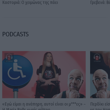
Καστοριά: Ο χειμώνας της πάει
Γρεβενά: Β
PODCASTS
«Εγώ είμαι η ανάπηρη, αυτοί είναι οι μ***ες» –
Περδίκι εί
Η Maria Rolls χωρίς φίλτρο
με τον Ho