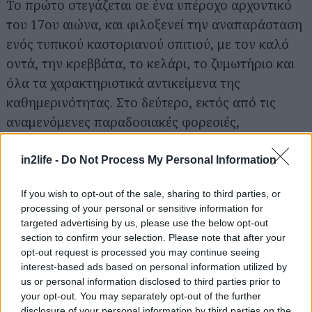
Το πρώτο στεγάζεται σε ένα υπέροχο αρχοντικό
του 17ου αιώνα, και φιλοξενεί την αναπαράσταση
ενός τυπικού καστοριανού σπιτιού, με τον καλό
οντά, την κρεββάτα, το κελάρι, το ζυμωτήριο και
όλα τα χαρακτηριστικά αντικείμενα της
καθημερινότητας. Στο δεύτερο, εκτός από τις
αναμενόμενες παραδοσιακές φορεσιές,
φιλοξενούνται επίσης ενδιαφέρουσες συλλογές
κοσμημάτων και νομισμάτων της Καστοριάς.
in2life -
Do Not Process My Personal Information
Τέλος, στον λόφο Ξενία, την «βυζαντινή
If you wish to opt-out of the sale, sharing to third parties, or
ακρόπολη» της Καστοριάς, θα βρείτε επίσης το
processing of your personal or sensitive information for
Βυζαντινό Μουσείο
(τηλ: 2467026781) και τη
targeted advertising by us, please use the below opt-out
μεγάλη του συλλογή από εικόνες, γλυπτά,
section to confirm your selection. Please note that after your
opt-out request is processed you may continue seeing
ψηφιδωτά, χειρόγραφα και ξυλόγλυπτα της
interest-based ads based on personal information utilized by
βυζαντινής περιόδου της πόλης.
us or personal information disclosed to third parties prior to
Οι εκδρομές γύρω της
your opt-out. You may separately opt-out of the further
disclosure of your personal information by third parties on the