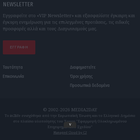
NEWSLETTER
Εγγραφείτε στο «VIP Newsletter» και εξασφαλίστε έγκαιρη και
έγκυρη ενημέρωση για τις επιλεγμένες προτάσεις, τις ειδικές
προσφορές αλλά και τους Διαγωνισμούς μας.
ΕΓΓΡΑΦΗ
Ταυτότητα
Διαφημιστείτε
Επικοινωνία
Όροι χρήσης
Προσωπικά δεδομένα
© 2002-2026 MEDIA2DAY
Το in2life ενισχύθηκε από την Ευρωπαϊκή Ένωση και το Ελληνικό Δημόσιο
στο πλαίσιο υλοποίησης του Έργου "Εφαρμογή Ολοκληρωμένου
v
Επιχειρηματικού Σχεδίου"
Managed Cloud by C2