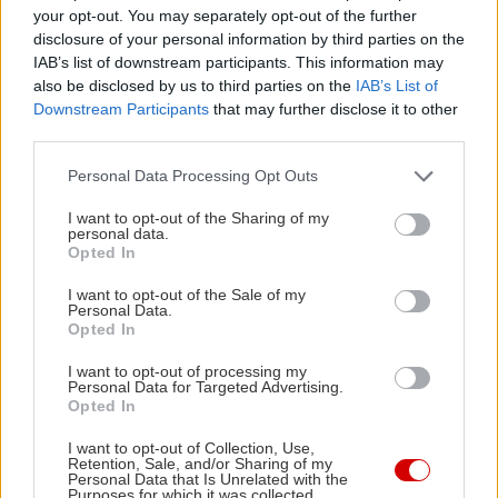
your opt-out. You may separately opt-out of the further
disclosure of your personal information by third parties on the
IAB’s list of downstream participants. This information may
also be disclosed by us to third parties on the
IAB’s List of
Downstream Participants
that may further disclose it to other
Ή να βλέπεις τα φώτα της πόλης να ανάβουν το
third parties.
ένα μετά το άλλο, την στιγμή που παίρνει να
Please note that this website/app uses one or more Google
Personal Data Processing Opt Outs
βραδιάζει.
services and may gather and store information including but
not limited to your visit or usage behaviour. You may click to
I want to opt-out of the Sharing of my
personal data.
grant or deny consent to Google and its third-party tags to
Opted In
use your data for below specified purposes in below Google
consent section.
I want to opt-out of the Sale of my
Personal Data.
Opted In
I want to opt-out of processing my
Personal Data for Targeted Advertising.
Opted In
I want to opt-out of Collection, Use,
Retention, Sale, and/or Sharing of my
Personal Data that Is Unrelated with the
Purposes for which it was collected.