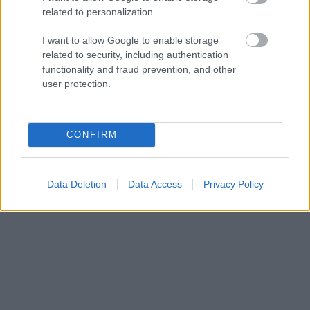
related to personalization.
I want to allow Google to enable storage
related to security, including authentication
functionality and fraud prevention, and other
user protection.
Το σίγουρο είναι πως η ζωή εδώ κυλά με άλλους
CONFIRM
ρυθμούς.
Data Deletion
Data Access
Privacy Policy