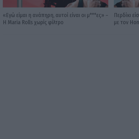
«Εγώ είμαι η ανάπηρη, αυτοί είναι οι μ***ες» –
Περδίκι εί
Η Maria Rolls χωρίς φίλτρο
με τον Ho