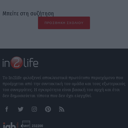
Μπείτε στη συζήτηση
ΠΡΟΣΘΉΚΗ ΣΧΟΛΊΟΥ
Το In2life φιλοξενεί αποκλειστικά πρωτότυπο περιεχόμενο που
προέρχεται από την συντακτική του ομάδα και τους εξωτερικούς
του συνεργάτες. Η εγκυρότητα είναι βασική του αρχή και έτσι
δεν δημοσιεύεται τίποτα που δεν έχει ελεγχθεί.
Facebook
Twitter
Instagram
Pinterest
RSS feeds