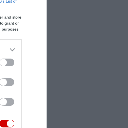
B’s List of
er and store
to grant or
ed purposes