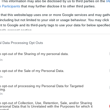
. This information may also be disclosed by us to third parties on the
IA
Participants
that may further disclose it to other third parties.
 that this website/app uses one or more Google services and may gath
including but not limited to your visit or usage behaviour. You may click 
 to Google and its third-party tags to use your data for below specifi
ogle consent section.
l Data Processing Opt Outs
o opt-out of the Sharing of my personal data.
In
o opt-out of the Sale of my Personal Data.
In
to opt-out of processing my Personal Data for Targeted
ing.
In
o opt-out of Collection, Use, Retention, Sale, and/or Sharing
ersonal Data that Is Unrelated with the Purposes for which it
lected.