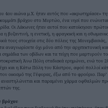
ου 4ου αιώνα μ.Χ. ήταν αυτός που «ακρωτηρίασε» τη
κομμάτι βράχου στο Μυρτώο, ένα νησί που ενώνεται
ωρίδα. Οι Λάκωνες ήταν αυτοί που κατοίκησαν πρώτοι
ια η βυζαντινή, η ενετική, η φραγκική και η οθωμαν
ικά τους στοιχεία στις δύο πόλεις της Μονεμβασιάς
τα αναγνωρίσετε όχι μόνο από την αρχιτεκτονική κα
α σημάδια των οβίδων και τα τείχη που μαρτυρούν το
ιστοκρατική Άνω Πόλη σταδιακά ερημώνει, ενώ τον 2
έχει και η Κάτω Πόλη του Κάστρου, αφού πολλοί κάτ
τον οικισμό της Γέφυρας, έξω από το φρούριο. Παρ’ 
α αναστηλώνεται και παραμένει χάρμα οφθαλμών πρ
επτών της.
υ βράχου