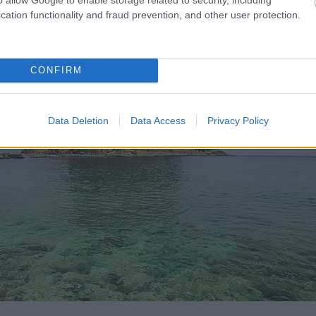
λοι αυτοί οι θρύλοι που έχεις ακούσει για την Μονεμβ
cation functionality and fraud prevention, and other user protection.
ί.
CONFIRM
Data Deletion
Data Access
Privacy Policy