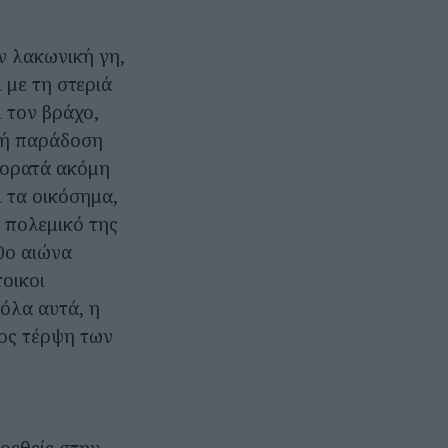
ν λακωνική γη,
 με τη στεριά
 τον βράχο,
ική παράδοση
, ορατά ακόμη
ι τα οικόσημα,
 πολεμικό της
0ο αιώνα
οικοι
όλα αυτά, η
ος τέρψη των