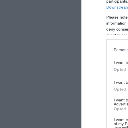
participants
Downstream 
Please note
information 
Αναζήτηση
deny consent
για...
in below Go
Persona
I want t
Opted 
I want t
Opted 
I want 
Advertis
Opted 
I want t
of my P
was col