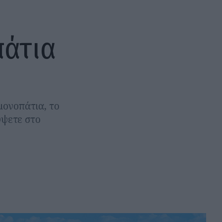
πάτια
 μονοπάτια, το
ύψετε στο