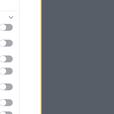
ζία για τους
βι» για τον
όζει στο
νά αυτή την
Το δέος.
άτω Πόλης. Από
α αρχοντικά.
ω Πόλης και
τους τρόπο να
παλύνει το δέος
έρχεται
πόκοσμο φως να