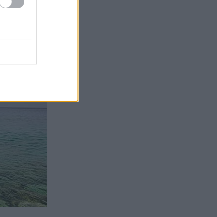
ασιά, ίσως και