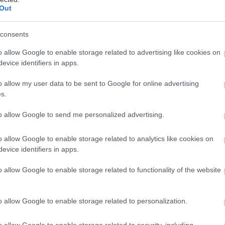
Out
consents
 τους χάρτες. Μονομπάσια για τους ντόπιους. Μαλβα
ο των Λουλουδιών για τους Τούρκους, «πέτρινο καρά
o allow Google to enable storage related to advertising like cookies on
evice identifiers in apps.
νόματα έχουν δοθεί για την καστροπολιτεία που δεσπ
να είναι το συναίσθημα που κατακλύζει όποιον περ
o allow my user data to be sent to Google for online advertising
ση» από την λακωνική γη προς τον τεράστιο βράχο: 
s.
to allow Google to send me personalized advertising.
ο δέος που ξεπηδά από τα μεσαιωνικά σοκάκια της Κ
εκκλησίες και τα ενετικά οικόσημα στα αναστηλωμέν
o allow Google to enable storage related to analytics like cookies on
υ κόβει την ανάσα, ψηλά από την Αγιά Σοφιά της Άν
evice identifiers in apps.
ιστά μονοπάτια που αγκαλιάζουν τον βράχο. Κι αν οι
o allow Google to enable storage related to functionality of the website
ς αυλές, τα ζευγαράκια που βρίσκουν εδώ τον δικό 
ν χρόνο και η βουή κατά την διάρκεια της ημέρας α
o allow Google to enable storage related to personalization.
α, όταν πέφτει η νύχτα, η μυστηριακή γοητεία επαν
το φεγγάρι να καθρεφτίζεται στο πέλαγος, και το α
o allow Google to enable storage related to security, including