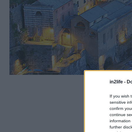
in2life -
Do
If you wish 
sensitive in
confirm you
continue se
information 
further disc