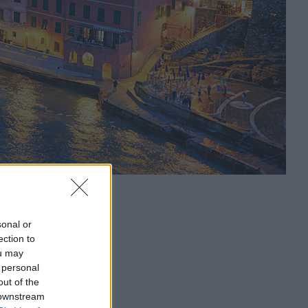
sonal or
ection to
ou may
 personal
out of the
 downstream