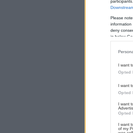
participants
Downstream 
Please note
information 
Αναζήτηση
deny consent
για...
in below Go
Persona
I want t
Opted 
I want t
Opted 
I want 
Advertis
Opted 
I want t
of my P
was col