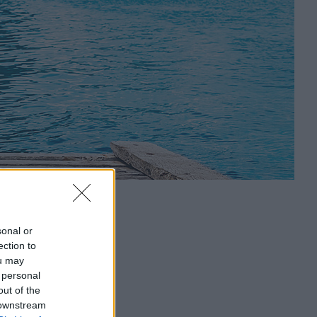
sonal or
ection to
ou may
 personal
out of the
 downstream