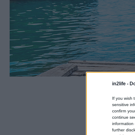
in2life -
Do
If you wish 
sensitive in
confirm you
continue se
information 
further disc