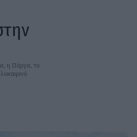
στην
α, η Πάργα, το
αλοκαιρινό