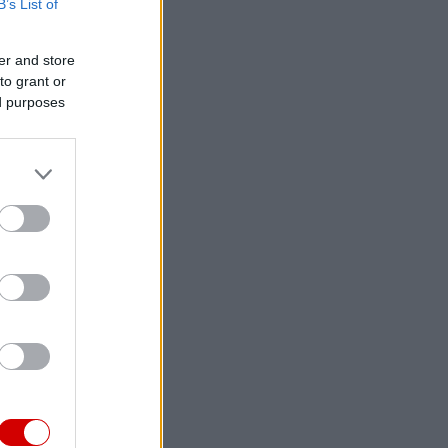
B’s List of
er and store
to grant or
ed purposes