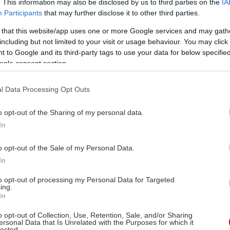
. This information may also be disclosed by us to third parties on the
IA
Participants
that may further disclose it to other third parties.
 that this website/app uses one or more Google services and may gath
including but not limited to your visit or usage behaviour. You may click 
 to Google and its third-party tags to use your data for below specifi
ogle consent section.
l Data Processing Opt Outs
o opt-out of the Sharing of my personal data.
In
o opt-out of the Sale of my Personal Data.
In
to opt-out of processing my Personal Data for Targeted
ing.
In
o opt-out of Collection, Use, Retention, Sale, and/or Sharing
ersonal Data that Is Unrelated with the Purposes for which it
lected.