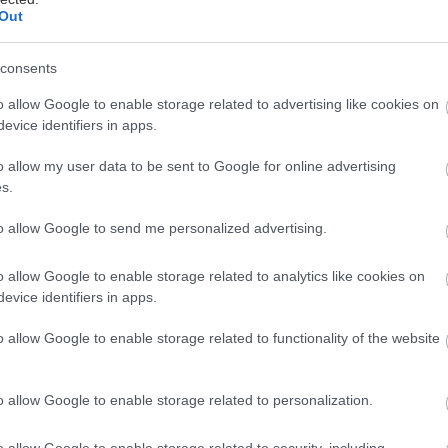
Out
consents
νάδη
o allow Google to enable storage related to advertising like cookies on
evice identifiers in apps.
μαγικό με την Ήπειρο: Ενώ συγκεντρώνει μερικές από
ι ηπειρώτικες) παραλίες της Ελλάδας, και έχει και τ
o allow my user data to be sent to Google for online advertising
ην κορνιζάρουν, ελάχιστος κόσμος τη λογαριάζει σαν
s.
ου διακοπές –σε αντίθεση με την προφανή επιλογή 
to allow Google to send me personalized advertising.
ροφανή αλλά πολύ βολικότερη Πελοπόννησο.
o allow Google to enable storage related to analytics like cookies on
ια τις ούτως ή άλλως καταπληκτικές παραλίες της ση
evice identifiers in apps.
 πολυκοσμίας. Όχι πως θα τις βρείτε άδειες, απλά α
o allow Google to enable storage related to functionality of the website
άλογος με την ομορφιά τους, δεν θα έπρεπε να υπάρ
εύθερο.
o allow Google to enable storage related to personalization.
ριους στα ηπειρώτικα παράλια και για όσους θέλουν
o allow Google to enable storage related to security, including