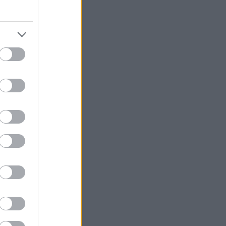
 τις καλύτερες
α υπέροχα νερά
 επιλογή για τις
των Κυκλάδων ή
μαίνει και
ν ο κόσμος τους
χει
 μερικούς