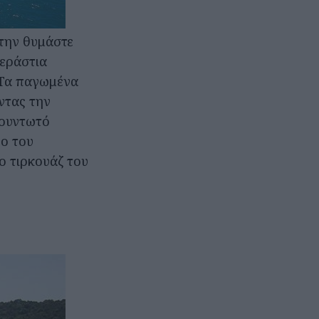
 την θυμάστε
τεράστια
 Τα παγωμένα
ντας την
φουντωτό
ρο του
ο τιρκουάζ του