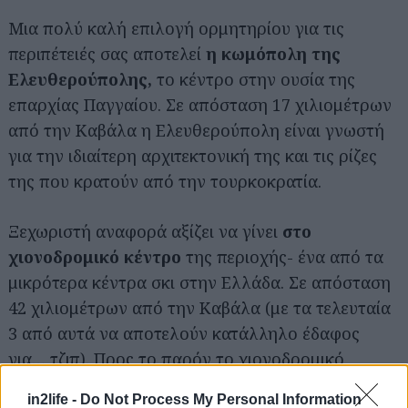
Αναζήτηση
για...
Μια πολύ καλή επιλογή ορμητηρίου για τις
περιπέτειές σας αποτελεί
η κωμόπολη της
Ελευθερούπολης,
το κέντρο στην ουσία της
επαρχίας Παγγαίου. Σε απόσταση 17 χιλιομέτρων
από την Καβάλα η Ελευθερούπολη είναι γνωστή
για την ιδιαίτερη αρχιτεκτονική της και τις ρίζες
της που κρατούν από την τουρκοκρατία.
Ξεχωριστή αναφορά αξίζει να γίνει
στο
χιονοδρομικό κέντρο
της περιοχής- ένα από τα
μικρότερα κέντρα σκι στην Ελλάδα. Σε απόσταση
42 χιλιομέτρων από την Καβάλα (με τα τελευταία
3 από αυτά να αποτελούν κατάλληλο έδαφος
για… τζιπ). Προς το παρόν το χιονοδρομικό
κέντρο είναι κλειστό. Αναζητείστε σχετικές
in2life -
Do Not Process My Personal Information