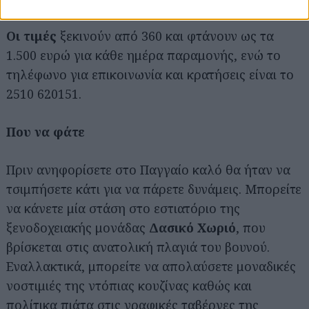
Οι τιμές
ξεκινούν από 360 και φτάνουν ως τα
1.500 ευρώ για κάθε ημέρα παραμονής, ενώ το
τηλέφωνο για επικοινωνία και κρατήσεις είναι το
2510 620151.
Που να φάτε
Πριν ανηφορίσετε στο Παγγαίο καλό θα ήταν να
τσιμπήσετε κάτι για να πάρετε δυνάμεις. Μπορείτε
να κάνετε μία στάση στο εστιατόριο της
ξενοδοχειακής μονάδας
Δασικό Χωριό
, που
βρίσκεται στις ανατολική πλαγιά του βουνού.
Εναλλακτικά, μπορείτε να απολαύσετε μοναδικές
νοστιμιές της ντόπιας κουζίνας καθώς και
πολίτικα πιάτα στις γραφικές ταβέρνες της