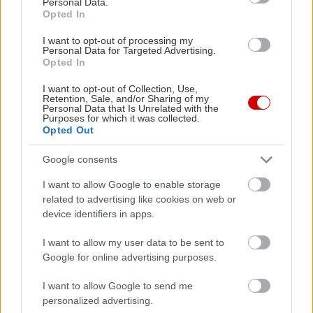
Personal Data.
Opted In
περιπέτεια:
”Στέργιος Χατζηγεωργίου”
στην
κοιλάδα του Ορφέα (στα 1.750 μέτρα, με
I want to opt-out of processing my
Personal Data for Targeted Advertising.
χωρητικότητα 60 ατόμων),
”Αργύρης
Opted In
Πεταλούδας”
, στην τοποθεσία Βλάχικα Καλύβια
I want to opt-out of Collection, Use,
(στα 1.550 μέτρα για 25 άτομα, αλλά προσοχή δεν
Retention, Sale, and/or Sharing of my
Personal Data that Is Unrelated with the
διαθέτει νερό και κουζίνα), το καταφύγιο του
Purposes for which it was collected.
Opted Out
Ελληνικού Ορειβατικού Συλλόγου
(Ε.Ο.Σ.)
Καβάλας (στα 1.650 μέτρα για 25 άτομα), το
Google consents
καταφύγιο της Πρώτης Σερρών στην θέση
I want to allow Google to enable storage
Μπουγατίνα (στα 1200 μέτρα) και το καταφύγιο
related to advertising like cookies on web or
του
Ε.Ο.Σ. Ροδολίβους
στην τοποθεσία
device identifiers in apps.
Χατζηκώστα Σουλνιάρι (σε υψόμετρο 1.000
I want to allow my user data to be sent to
μέτρων για 35 άτομα).
Google for online advertising purposes.
I want to allow Google to send me
Για όσους δεν μπορούν να αποχωριστούν τις
personalized advertising.
upper class συνήθειές τους προτείνουμε το