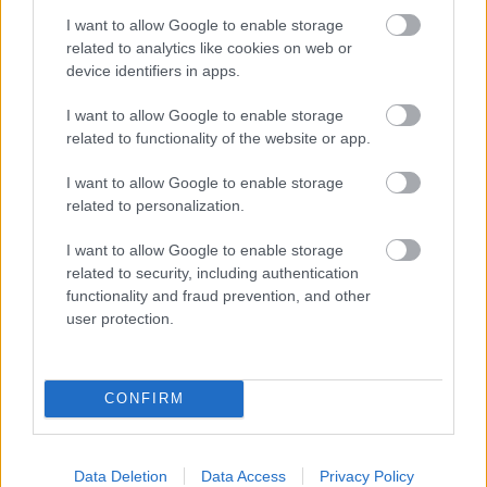
καταπληκτικό και
luxury ”Imaret” στην πόλη
I want to allow Google to enable storage
related to analytics like cookies on web or
της Καβάλας
. Κτισμένο ως δωρεά του Μοχάμετ
device identifiers in apps.
Αλί, αντιβασιλέα της Αιγύπτου υπό την
Οθωμανική κυριαρχία, και ιδρυτή του σύγχρονου
I want to allow Google to enable storage
related to functionality of the website or app.
Αιγυπτιακού Κράτους, στην γενέθλια πόλη του,
το κτίριο αποτελείται από τέσσερις ενότητες που
I want to allow Google to enable storage
related to personalization.
αναπτύσσονται κατά μήκος της νοτιοδυτικής
χερσονήσου της ”Παναγίας”.
I want to allow Google to enable storage
related to security, including authentication
functionality and fraud prevention, and other
Η κάθε μία από τις τρεις πρώτες ενότητες
user protection.
αποτελείται από ένα κήπο που περιστοιχίζεται
από τα δωμάτια του ξενοδοχείου. Από τα 67
”κελιά” του Imaret δημιουργήθηκαν 27 ξεχωριστά
CONFIRM
καταλύμματα (9 σουίτες και 18 Dome & Treasure
Room), όλα διαφορετικά μεταξύ τους από άποψη
Data Deletion
Data Access
Privacy Policy
αρχιτεκτονικής και εσωτερικής διακόσμησης.