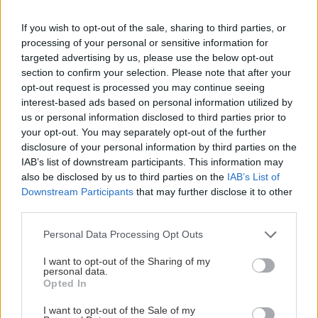
πληροφορίες στο 2510 – 231067.
If you wish to opt-out of the sale, sharing to third parties, or
Που θα μείνετε
processing of your personal or sensitive information for
targeted advertising by us, please use the below opt-out
section to confirm your selection. Please note that after your
Αν σκέφτεστε να μείνετε στην περιοχή…
ξεχάστε
opt-out request is processed you may continue seeing
τις πολυτέλειες
. Στην Ελευθερούπολη θα βρείτε
interest-based ads based on personal information utilized by
το ξενοδοχείο
”Ποσειδών”
(τηλ. 25920 21121) και
us or personal information disclosed to third parties prior to
your opt-out. You may separately opt-out of the further
”
Δασικό Χωριό
”
(τηλ. 25920 23533). Αν και
disclosure of your personal information by third parties on the
περιτριγυρίζονται από την άγρια βουνίσια φύση-
IAB’s list of downstream participants. This information may
πράγμα που μάλλον αποτελεί το βασικό θέλγητρο
also be disclosed by us to third parties on the
IAB’s List of
Downstream Participants
that may further disclose it to other
για την επίσκεψή σας σ
το Παγγαίο,
τα ”αστέρια”
third parties.
τους δεν υπόσχονται κανενός είδους άνεση.
Please note that this website/app uses one or more Google
Personal Data Processing Opt Outs
services and may gather and store information including but
Πέντε ορειβατικά καταφύγια
υπάρχουν σήμερα
not limited to your visit or usage behaviour. You may click to
I want to opt-out of the Sharing of my
personal data.
σ
το Παγγαίο,
τα οποία αν και επίσης κάθε άλλο
grant or deny consent to Google and its third-party tags to
Opted In
use your data for below specified purposes in below Google
παρά πολυτέλειες προσφέρουν, σας δίνουν την
consent section.
I want to opt-out of the Sale of my
ευκαιρία να μην απομακρυνθείτε πολύ από την