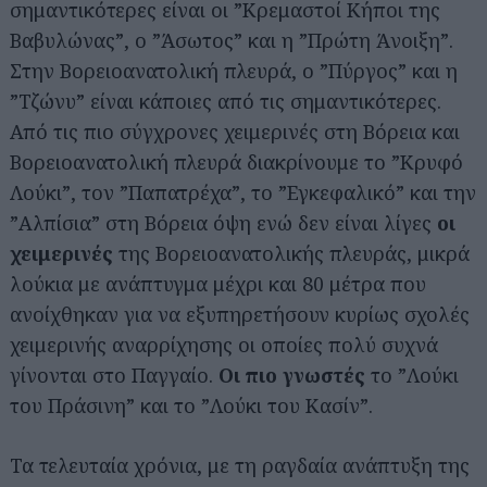
σημαντικότερες είναι οι ”Κρεμαστοί Κήποι της
Βαβυλώνας”, ο ”Άσωτος” και η ”Πρώτη Άνοιξη”.
Στην Βορειοανατολική πλευρά, ο ”Πύργος” και η
”Τζώνυ” είναι κάποιες από τις σημαντικότερες.
Από τις πιο σύγχρονες χειμερινές στη Βόρεια και
Βορειοανατολική πλευρά διακρίνουμε το ”Κρυφό
Λούκι”, τον ”Παπατρέχα”, το ”Εγκεφαλικό” και την
”Αλπίσια” στη Βόρεια όψη ενώ δεν είναι λίγες
οι
χειμερινές
της Βορειοανατολικής πλευράς, μικρά
λούκια με ανάπτυγμα μέχρι και 80 μέτρα που
ανοίχθηκαν για να εξυπηρετήσουν κυρίως σχολές
χειμερινής αναρρίχησης οι οποίες πολύ συχνά
γίνονται στο Παγγαίο.
Οι πιο γνωστές
το ”Λούκι
του Πράσινη” και το ”Λούκι του Κασίν”.
Τα τελευταία χρόνια, με τη ραγδαία ανάπτυξη της