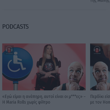
της Μάνης
PODCASTS
«Εγώ είμαι η ανάπηρη, αυτοί είναι οι μ***ες» –
Περδίκι εί
Η Maria Rolls χωρίς φίλτρο
με τον Ho