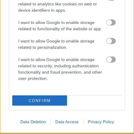
related to analytics like cookies on web or
ταβέρνες επάνω στην παραλία του Αυλομώνα
,
device identifiers in apps.
πολύ κοντά στο λιμάνι, και ο
Νικούλιας, στον
I want to allow Google to enable storage
Πλατύ Γιαλό
.
related to functionality of the website or app.
Όσον αφορά τη βραδινή σας έξοδο, πολύ καλή
I want to allow Google to enable storage
related to personalization.
επιλογή αποτελεί το
Ρακάδικο
της Χώρας, για
ρακή, ρακόμελο και άλλα… εθνικά
I want to allow Google to enable storage
οινοπνευματώδη, ο
Ιστιοπλοϊκός Όμιλος
related to security, including authentication
functionality and fraud prevention, and other
Σερίφου
στο Λιβάδι (όπου θα πάτε και για το
user protection.
πρωινό σας) με εξαιρετική μουσική και δροσερά
cocktails και το bar
Vegera
, επίσης στο Λιβάδι,
που λειτουργεί από το πρωί ως καφέ, με
CONFIRM
αναπαυτικούς καναπέδες επάνω στο κύμα.
Data Deletion
Data Access
Privacy Policy
Αξίζει να δείτε