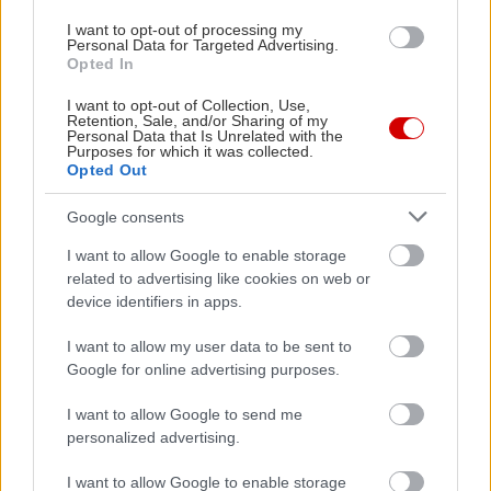
εξοπλισμένα με δορυφορική τηλεόραση, ψυγείο,
mini bar, θυρίδα ασφαλείας και air condition. Το
I want to opt-out of processing my
Personal Data for Targeted Advertising.
δίκλινο δωμάτιο την υψηλή τουριστική περίοδο
Opted In
κοστίζει 70 ευρώ.
I want to opt-out of Collection, Use,
Retention, Sale, and/or Sharing of my
Personal Data that Is Unrelated with the
Φαγητό και διασκέδαση
Purposes for which it was collected.
Opted Out
Σε όλους σχεδόν τους οικισμούς του νησιού θα
Google consents
βρείτε ταβέρνες και εστιατόρια που προσφέρουν
I want to allow Google to enable storage
φρέσκο ψάρι και εξαιρετικά μαγειρευτά –με
related to advertising like cookies on web or
device identifiers in apps.
σπεσιαλιτέ τα τοπικά παραδοσιακά πιάτα, όπως οι
μαραθοτιγανίτες, οι λιαστές ντομάτες, τα τοπικά
I want to allow my user data to be sent to
λουκάνικα και η ρεβυθάδα (ρεβίθια στο φούρνο).
Google for online advertising purposes.
Μην παραλείψετε να δοκιμάσετε το τοπικό, ροζέ
I want to allow Google to send me
κρασί.
personalized advertising.
I want to allow Google to enable storage
Από τις ιδανικότερες επιλογές για φαγητό, οι
δύο