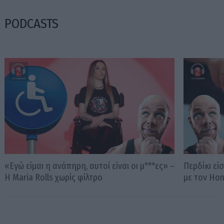
PODCASTS
«Εγώ είμαι η ανάπηρη, αυτοί είναι οι μ***ες» –
Περδίκι εί
Η Maria Rolls χωρίς φίλτρο
με τον Ho