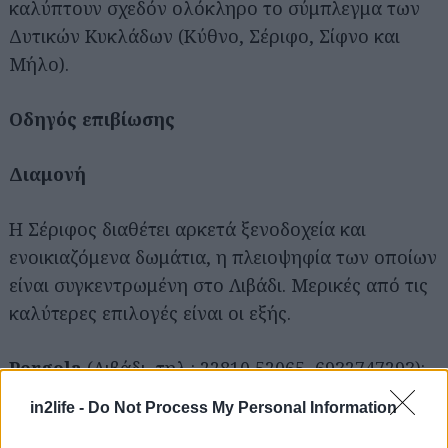
καλύπτουν σχεδόν ολόκληρο το σύμπλεγμα των
Δυτικών Κυκλάδων (Κύθνο, Σέριφο, Σίφνο και
Μήλο).
Οδηγός επιβίωσης
Διαμονή
Η Σέριφος διαθέτει αρκετά ξενοδοχεία και
ενοικιαζόμενα δωμάτια, η πλειοψηφία των οποίων
είναι συγκεντρωμένη στο Λιβάδι. Μερικές από τις
καλύτερες επιλογές είναι οι εξής.
Pergola
(Λιβάδι, τηλ.: 22810 52065, 6932747293):
Είκοσι μόλις μέτρα από την παραλία, προσφέρει
in2life -
Do Not Process My Personal Information
μοναδικά διακοσμημένα δωμάτια, εξοπλισμένα με