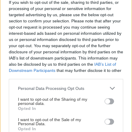
air condition, τηλεόραση, ραδιόφωνο, σεσουάρ,
If you wish to opt-out of the sale, sharing to third parties, or
ψυγείο και πλήρως εξοπλισμένη κουζίνα. Το
processing of your personal or sensitive information for
targeted advertising by us, please use the below opt-out
δίκλινο δωμάτιο την υψηλή τουριστική περίοδο
section to confirm your selection. Please note that after your
κοστίζει 60 ευρώ.
opt-out request is processed you may continue seeing
interest-based ads based on personal information utilized by
us or personal information disclosed to third parties prior to
Gorgona Studios
(Λιβάδι, τηλ.: 22810 51784,
your opt-out. You may separately opt-out of the further
22810 51971): Επίσης δίπλα στην παραλία της
disclosure of your personal information by third parties on the
περιοχής, διαθέτει δέκα δωμάτια με όλες τις
IAB’s list of downstream participants. This information may
also be disclosed by us to third parties on the
IAB’s List of
απαραίτητες ανέσεις, συμπεριλαμβανομένων air
Downstream Participants
that may further disclose it to other
condition, ψυγείου και κουζίνας με όλα τα
third parties.
απαραίτητα σκεύη. Το δίκλινο δωμάτιο την υψηλή
Please note that this website/app uses one or more Google
Personal Data Processing Opt Outs
τουριστική περίοδο κοστίζει 65 ευρώ.
services and may gather and store information including but
not limited to your visit or usage behaviour. You may click to
I want to opt-out of the Sharing of my
personal data.
grant or deny consent to Google and its third-party tags to
Naias Hotel
(Λιβάδι, τηλ.: 22810 51749, 22810
Opted In
use your data for below specified purposes in below Google
51585): Δωμάτια με μπαλκόνια που προσφέρουν
consent section.
I want to opt-out of the Sale of my
εκπληκτική θέα στη θάλασσα, πλήρως
Personal Data.
Opted In