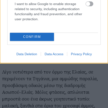
I want to allow Google to enable storage
related to security, including authentication
functionality and fraud prevention, and other
user protection.
CONFIRM
Data Deletion
Data Access
Privacy Policy
Λίγο νοτιότερα από τον όρμο της Ελαίας, σε
περιμένουν τα Τηγάνια, μια αμμώδης παραλία,
προσβάσιμη οδικώς μέσω της διαδρομής
Ασωπού–Ελιάς. Μόλις φτάσεις, απλώνεται
μπροστά σου ένα άκρως γοητευτικό τοπίο:
μαλακή, ξανθιά στα όρια του χρυσαφί άμμος,