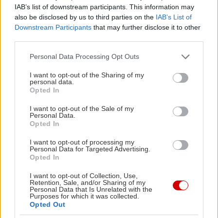
IAB’s list of downstream participants. This information may
also be disclosed by us to third parties on the
IAB’s List of
Downstream Participants
that may further disclose it to other
third parties.
Please note that this website/app uses one or more Google
Personal Data Processing Opt Outs
services and may gather and store information including but
not limited to your visit or usage behaviour. You may click to
I want to opt-out of the Sharing of my
personal data.
grant or deny consent to Google and its third-party tags to
Opted In
use your data for below specified purposes in below Google
consent section.
I want to opt-out of the Sale of my
Personal Data.
Opted In
I want to opt-out of processing my
Personal Data for Targeted Advertising.
Η Μεγάλη Άμμος, η μεγαλύτερη παραλία του
Opted In
Κυπαρισσιού, έχει αποκτήσει φανατικό κοινό που
I want to opt-out of Collection, Use,
την αποθεώνει κάθε καλοκαίρι. Τα πεντακάθαρα,
Retention, Sale, and/or Sharing of my
Personal Data that Is Unrelated with the
γαλαζοπράσινα νερά της σε προκαλούν για
Purposes for which it was collected.
Opted Out
ατελείωτες βουτιές και εξερεύνηση του πλούσιου