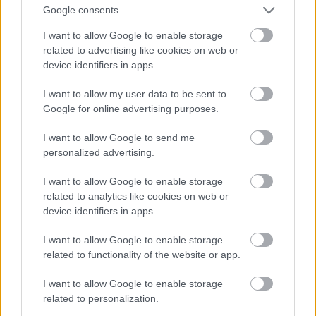
βυθού της. Αντί για άμμο, εδώ θα συναντήσεις ένα
Google consents
απαλό, ψιλό βοτσαλάκι που στρώνεται ως το
I want to allow Google to enable storage
κύμα, ενώ η απλωσιά της παραλίας εξασφαλίζει
related to advertising like cookies on web or
χώρο για όλους, ακόμη και στις πιο
device identifiers in apps.
πολυσύχναστες μέρες. Επειδή βρίσκεται μέσα
I want to allow my user data to be sent to
στον οικισμό, γύρω της θα βρεις καφέ και
Google for online advertising purposes.
γραφικές ταβέρνες, έτοιμες να σε χορτάσουν με
I want to allow Google to send me
γεύσεις της τοπικής κουζίνας. Δεν είναι τυχαίο
personalized advertising.
πως η Μεγάλη Άμμος παραμένει σταθερά και
αδιαλείπτως ένας από τους πιο αγαπημένους
I want to allow Google to enable storage
related to analytics like cookies on web or
προορισμούς μικρών και μεγάλων.
device identifiers in apps.
Τηγάνια
I want to allow Google to enable storage
related to functionality of the website or app.
I want to allow Google to enable storage
related to personalization.