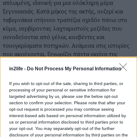
απλωμένη, ιδανική για μια ολόκληρη μέρα
ξεγνοιασιάς. Κατά μήκος της ακτής, ουζερί και
ταβερνάκια στήνουν τραπέζια σχεδόν πάνω στο
κύμα, σερβίροντας λαχταριστούς μεζέδες που
συνοδεύονται από γέλια, κουβέντες και
τσουγκρίσματα ποτηριών. Ανάμεσα στις ιστορίες
που ακούγονται, ξεχωρίζει πάντα εκείνη της
βυθισμένης πολιτείας της Αρχαίας Ασωπού, ίσως
in2life -
Do Not Process My Personal Information
το πιο συναρπαστικό μυστικό της περιοχής. Τα
διάφανα νερά της Πλύτρας, φίλοι πιστοί σε κάθε
If you wish to opt-out of the sale, sharing to third parties, or
κολυμβητή, αποκαλύπτουν τον υποθαλάσσιο
processing of your personal or sensitive information for
αυτό θησαυρό σε όποιον τολμήσει να βουτήξει,
targeted advertising by us, please use the below opt-out
section to confirm your selection. Please note that after your
είτε κρατά μάσκα κι αναπνευστήρα είτε αφήνεται
opt-out request is processed you may continue seeing
στις καθαρές, γυμνές αισθήσεις της θάλασσας.
interest-based ads based on personal information utilized by
us or personal information disclosed to third parties prior to
your opt-out. You may separately opt-out of the further
Μεγάλη Άμμος
disclosure of your personal information by third parties on the