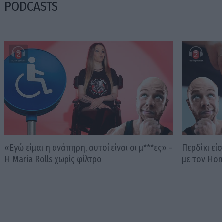
PODCASTS
«Εγώ είμαι η ανάπηρη, αυτοί είναι οι μ***ες» –
Περδίκι εί
Η Maria Rolls χωρίς φίλτρο
με τον Ho