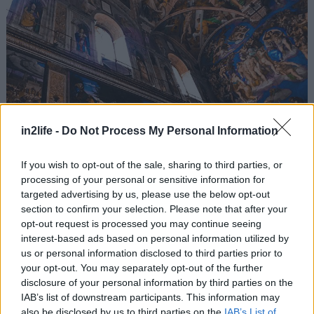
in2life -
Do Not Process My Personal Information
Αν έχεις περισσότερο χρόνο…
If you wish to opt-out of the sale, sharing to third parties, or
processing of your personal or sensitive information for
targeted advertising by us, please use the below opt-out
Ο μπαρόκ ναός του Αγίου Ιγνατίου, Sant’ Ignazio,
section to confirm your selection. Please note that after your
με τις τρισδιάστατες τοιχογραφίες του, η Αππία
opt-out request is processed you may continue seeing
Οδός επάνω στην οποία μπορείς να ακολουθήσεις
interest-based ads based on personal information utilized by
us or personal information disclosed to third parties prior to
τα βήματα των Αρχαίων Ρωμαίων, και η Αρχαία
your opt-out. You may separately opt-out of the further
Όστια, γνωστή στους αρχαιολογικούς κύκλους και
disclosure of your personal information by third parties on the
ως δεύτερη Πομπηία είναι μερικά από τα πιο
IAB’s list of downstream participants. This information may
also be disclosed by us to third parties on the
IAB’s List of