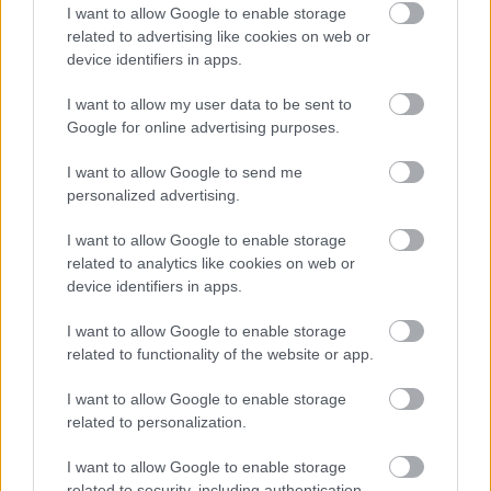
I want to allow Google to enable storage
related to advertising like cookies on web or
device identifiers in apps.
Δεν είναι μόνο αξιοθέατα και μουσεία αυτή η
I want to allow my user data to be sent to
Google for online advertising purposes.
πόλη. Είναι μια καρτποσταλική, γεμάτη ζωή
μητρόπολη, που θα αγαπήσεις ακόμα και αν δεν
I want to allow Google to send me
δίνεις λιρέτα (πω τι θυμηθήκαμε) τσακιστή για την
personalized advertising.
Ιστορία –φωτιά θα πέσει να μας κάψει. Για τις
I want to allow Google to enable storage
πρώτες, αναγνωριστικές σου βόλτες σημείωσε τα
related to analytics like cookies on web or
«Ισπανικά Σκαλιά» της Piazza di Spagna που
device identifiers in apps.
λέγαμε στην αρχή, τα vintage στέκια του
I want to allow Google to enable storage
Trastevere, του Monti και του San Lorenzo, τη
related to functionality of the website or app.
Via Del Pignetto με τα σούπερ στιλάτα μαγαζιά
I want to allow Google to enable storage
της, και τις «βασίλισσες της νύχτας» γειτονιές
related to personalization.
Pigneto, Madonna dei Monti, Campo de Fiori και
I want to allow Google to enable storage
Garbatella. Το Culture Trip έχει
εδώ μια
related to security, including authentication