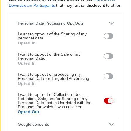
«ψαγμένα» αξιοθέατα της Ρώμης, για τα οποία
Downstream Participants
that may further disclose it to other
σου έχουμε λεπτομέρειες εδώ -
Τα κρυμμένα
third parties.
μυστικά της Ρώμης
Please note that this website/app uses one or more Google
Personal Data Processing Opt Outs
services and may gather and store information including but
Για να μη χάνεσαι στις γειτονιές
not limited to your visit or usage behaviour. You may click to
I want to opt-out of the Sharing of my
personal data.
grant or deny consent to Google and its third-party tags to
(*) πλαγιότιτλος δανεισμένος από τον υπέροχο
Opted In
use your data for below specified purposes in below Google
τίτλο του Πατρίκ Μοντιανό
, τα εύσημα να
consent section.
I want to opt-out of the Sale of my
αποδίδονται
Personal Data.
Opted In
I want to opt-out of processing my
Personal Data for Targeted Advertising.
Opted In
I want to opt-out of Collection, Use,
Retention, Sale, and/or Sharing of my
Personal Data that Is Unrelated with the
Purposes for which it was collected.
Opted Out
Google consents