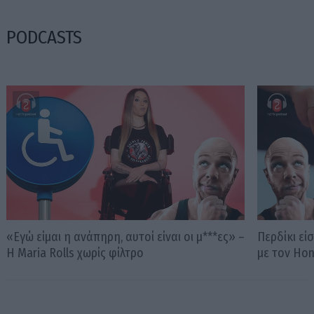
PODCASTS
«Εγώ είμαι η ανάπηρη, αυτοί είναι οι μ***ες» –
Περδίκι εί
Η Maria Rolls χωρίς φίλτρο
με τον Ho