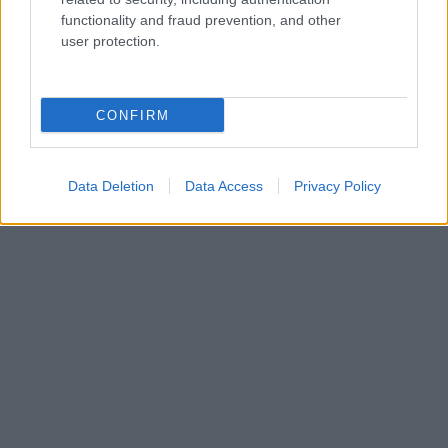
αναλυτικότατη, ενδιαφέρουσα λίστα
με τις πιο
functionality and fraud prevention, and other
κουλ γειτονιές της Ρώμης.
user protection.
CONFIRM
Data Deletion
Data Access
Privacy Policy