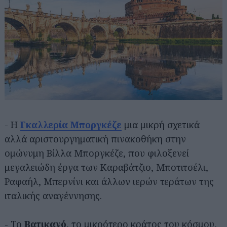
- Η
Γκαλλερία Μποργκέζε
μια μικρή σχετικά
αλλά αριστουργηματική πινακοθήκη στην
ομώνυμη Βίλλα Μποργκέζε, που φιλοξενεί
μεγαλειώδη έργα των Καραβάτζιο, Μποτιτσέλι,
Ραφαήλ, Μπερνίνι και άλλων ιερών τεράτων της
ιταλικής αναγέννησης.
- Το
Βατικανό
, το μικρότερο κράτος του κόσμου,