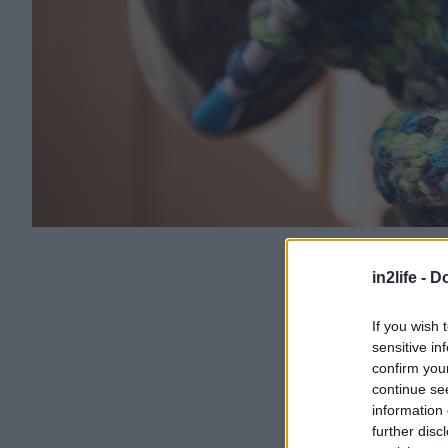
in2life -
Do
If you wish 
sensitive in
confirm you
continue se
information 
further disc