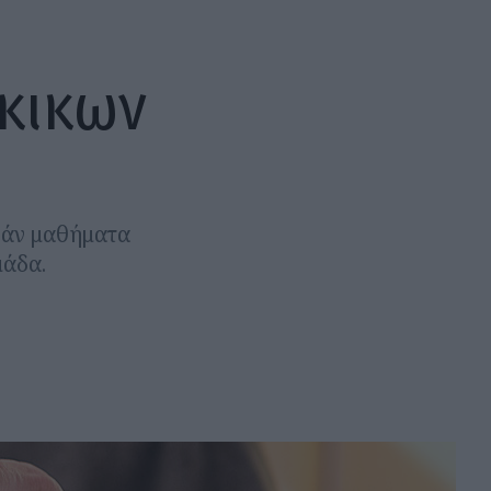
κικων
εάν μαθήματα
μάδα.