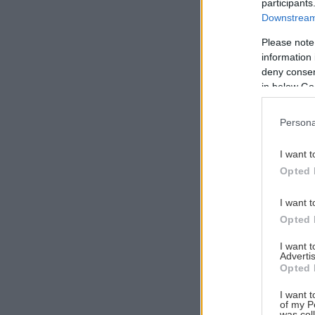
participants
Downstream 
Please note
information 
Αναζήτηση
deny consent
για...
in below Go
Persona
I want t
Opted 
I want t
Opted 
I want 
Advertis
Opted 
I want t
of my P
was col