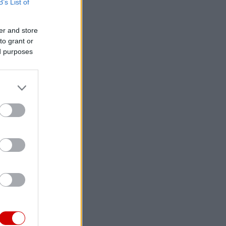
B’s List of
er and store
to grant or
ed purposes