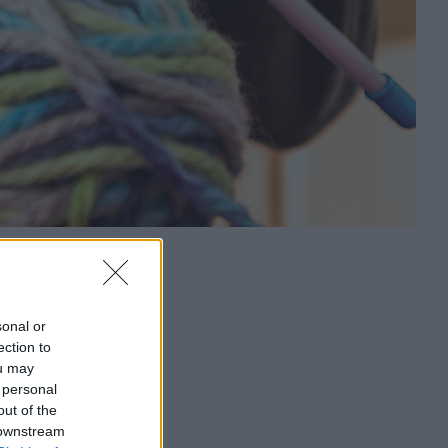
sonal or
ection to
ou may
 personal
out of the
 downstream