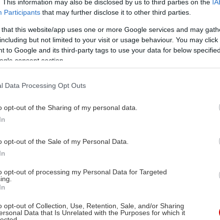
. This information may also be disclosed by us to third parties on the
IA
Participants
that may further disclose it to other third parties.
 that this website/app uses one or more Google services and may gath
including but not limited to your visit or usage behaviour. You may click 
 to Google and its third-party tags to use your data for below specifi
ogle consent section.
l Data Processing Opt Outs
o opt-out of the Sharing of my personal data.
In
o opt-out of the Sale of my Personal Data.
In
to opt-out of processing my Personal Data for Targeted
ing.
In
o opt-out of Collection, Use, Retention, Sale, and/or Sharing
ersonal Data that Is Unrelated with the Purposes for which it
lected.