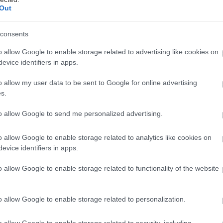
Out
νάδη
consents
ίδι στην Κωνσταντινούπολη (ή την Καππαδοκία) είνα
o allow Google to enable storage related to advertising like cookies on
evice identifiers in apps.
o allow my user data to be sent to Google for online advertising
ει ένα επιτυχημένο διαφημιστικό σλόγκαν, μια ξένη
s.
 –και δεν θέλουμε οι δυο ζωές μας να μοιάζουν μετα
to allow Google to send me personalized advertising.
ϊκές γλώσσες…
o allow Google to enable storage related to analytics like cookies on
άμε τούρκικα στην καθημερινότητά μας: λέμε ντουλάπ
evice identifiers in apps.
νι, μελτέμι, γλέντι, ντέρτι, κέφι, μπαϊράκι, γούρι, ερ
o allow Google to enable storage related to functionality of the website
ούνι, μουσαφίρης, μπαμπάς, νάζι, παζάρι, περβάζι, ρα
ίκι, τζάμπα, χουζούρι, χαλί…
o allow Google to enable storage related to personalization.
 μάθουμε τούρκικα. Για όλους αυτούς και για άλλους
o allow Google to enable storage related to security, including