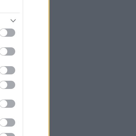
ι πάντα στα
 γλώσσα είναι
ξύ τους τόσο
ι, μεζέ,
γένης, καπάκι,
χάτι, σόι,
 τόσους, και