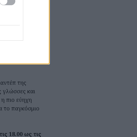
μπα, που θα
ον όμορφο χώρο
ποίο
σας έχουμε
δα για τις
ίνακες, θρανία
ιαντέπ της
ις γλώσσες και
 η πιο εύηχη
α το παγκόσμιο
ις 18.00 ως τις