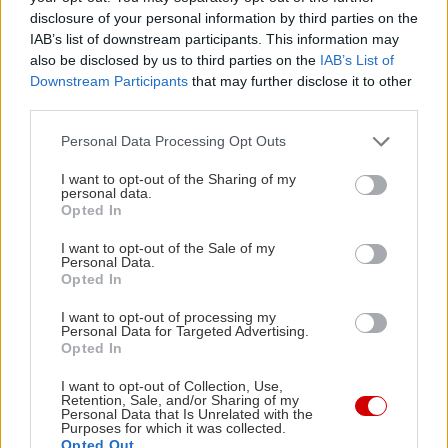
disclosure of your personal information by third parties on the
Ashinart
IAB’s list of downstream participants. This information may
Εργαστήρι κινηματογράφου πραγματοποιείται
also be disclosed by us to third parties on the
IAB’s List of
κάθε Τετάρτη στον φιλόξενο χώρο του Ashinart.
Downstream Participants
that may further disclose it to other
third parties.
Σε αυτό, προσεγγίζονται η γλώσσα του σινεμά, η
ιστορία του κινηματογράφου, το σενάριο από την
Please note that this website/app uses one or more Google
Personal Data Processing Opt Outs
services and may gather and store information including but
ιδέα ως το θέμα, η σκηνοθεσία, το γύρισμα και το
not limited to your visit or usage behaviour. You may click to
I want to opt-out of the Sharing of my
μοντάζ. Συγκεκριμένα, το πρώτο τρίμηνο θα
personal data.
grant or deny consent to Google and its third-party tags to
Opted In
τεθούν οι θεωρητικές βάσεις σχετικά με τα
use your data for below specified purposes in below Google
consent section.
κινηματογραφικά είδη και τις ειδικότητες, ενώ στο
I want to opt-out of the Sale of my
Personal Data.
δεύτερο τρίμηνο θα δουλευτούν τα σενάρια των
Opted In
σπουδαστών, με τελικό σκοπό την προετοιμασία
I want to opt-out of processing my
μιας μικρού μήκους ταινίας. Οι σπουδαστικές
Personal Data for Targeted Advertising.
Opted In
ταινίες παρουσιάζονται σε ένα φεστιβάλ που
οργανώνεται στο τέλος κάθε έτους.
I want to opt-out of Collection, Use,
Retention, Sale, and/or Sharing of my
Info
: Τα μαθήματα πραγματοποιούνται στο
Personal Data that Is Unrelated with the
Purposes for which it was collected.
Ashinart (Hρακλέους 10 & Καλλιρρόης, Συγγρού-
Opted Out