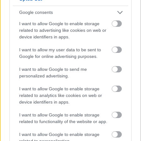
Φιξ) κάθε Τετάρτη 20.00-21.30 με τον σκηνοθέτη
Google consents
Μιχάλη Αναστασίου και μια ομάδα στελεχών και
νέων ηθοποιών. Με 60€ το μήνα, μπορείτε να
I want to allow Google to enable storage
related to advertising like cookies on web or
παρακολουθήσετε όχι μόνο αυτό άλλα και
device identifiers in apps.
οποιοδήποτε άλλο από τα μαθήματα διδάσκονται
I want to allow my user data to be sent to
– μάθετε περισσότερα εδώ και όλες τις
Google for online advertising purposes.
εναλλακτικές πληρωμής του σεμιναρίου στο 210-
9216890.
I want to allow Google to send me
personalized advertising.
Αυτοδιαχειριζόμενο Ωδείο
I want to allow Google to enable storage
Ένα δωρεάν σεμινάριο για το ντοκιμαντέρ ξεκινά
related to analytics like cookies on web or
device identifiers in apps.
στο πλαίσιο της λειτουργίας του
Αυτοδιαχειριζόμενου Ωδείου με τον δάσκαλο
I want to allow Google to enable storage
φωτογραφίας και σκηνοθέτη Ανδρέα Κατσικούδη.
related to functionality of the website or app.
Το σεμινάριο θα έχει κυρίως πρακτικό χαρακτήρα
I want to allow Google to enable storage
με στόχο να ετοιμαστεί ένα ντοκιμαντέρ,
related to personalization.