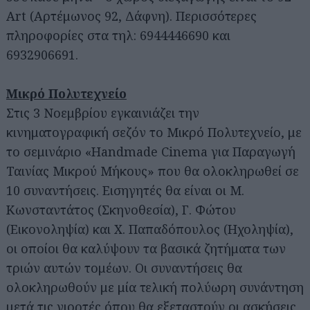
Art (Αρτέμωνος 92, Δάφνη). Περισσότερες
πληροφορίες στα τηλ: 6944446690 και
6932906691.
Μικρό Πολυτεχνείο
Στις 3 Νοεμβρίου εγκαινιάζει την
κινηματογραφική σεζόν το Μικρό Πολυτεχνείο, με
το σεμινάριο «Handmade Cinema για Παραγωγή
Ταινίας Μικρού Μήκους» που θα ολοκληρωθεί σε
10 συναντήσεις. Εισηγητές θα είναι οι Μ.
Κωνσταντάτος (Σκηνοθεσία), Γ. Φώτου
(Εικονοληψία) και Χ. Παπαδόπουλος (Ηχοληψία),
οι οποίοι θα καλύψουν τα βασικά ζητήματα των
Αναζήτηση
για...
τριών αυτών τομέων. Οι συναντήσεις θα
ολοκληρωθούν με μία τελική πολύωρη συνάντηση
μετά τις γιορτές όπου θα εξεταστούν οι ασκήσεις