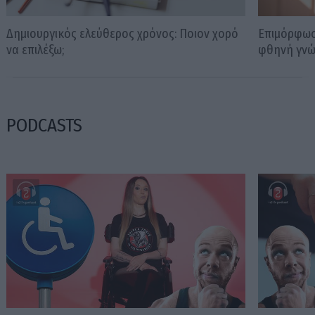
Δημιουργικός ελεύθερος χρόνος: Ποιον χορό
Επιμόρφωσ
να επιλέξω;
φθηνή γν
PODCASTS