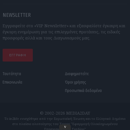
NEWSLETTER
Εγγραφείτε στο «VIP Newsletter» και εξασφαλίστε έγκαιρη και
έγκυρη ενημέρωση για τις επιλεγμένες προτάσεις, τις ειδικές
προσφορές αλλά και τους Διαγωνισμούς μας.
ΕΓΓΡΑΦΗ
Ταυτότητα
Διαφημιστείτε
Επικοινωνία
Όροι χρήσης
Προσωπικά δεδομένα
© 2002-2026 MEDIA2DAY
Το in2life ενισχύθηκε από την Ευρωπαϊκή Ένωση και το Ελληνικό Δημόσιο
στο πλαίσιο υλοποίησης του Έργου "Εφαρμογή Ολοκληρωμένου
v
Επιχειρηματικού Σχεδίου"