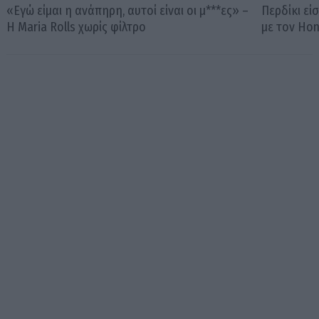
«Εγώ είμαι η ανάπηρη, αυτοί είναι οι μ***ες» –
Περδίκι εί
Η Maria Rolls χωρίς φίλτρο
με τον Ho