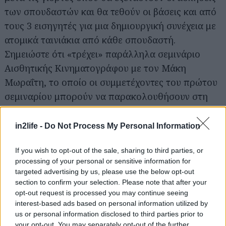
των σπουδαστών και θα τεθούν οι βάσεις και από
τους 3 εισηγητές για μια δημιουργική συνέχεια με
ατομικά ταινιάκια από κάθε σπουδαστή.
Σημειώστε ότι «τρέχει» παράλληλα σεμινάριο
Αισθητικής Κινηματογράφου με τον Μάκη
Μωραΐτη, το οποίο οι συμμετέχοντες του πρώτου
σεμιναρίου μπορούν να παρακολουθήσουν στη
μισή τιμή.
Info
: Οι συναντήσεις θα πραγματοποιούνται κάθε
in2life -
Do Not Process My Personal Information
Δευτέρα 18.30-21.00 στο Μικρό Πολυτεχνείο
If you wish to opt-out of the sale, sharing to third parties, or
(Πλατεία Αγίων Ασωμάτων 7, Θησείο, τηλ:
processing of your personal or sensitive information for
2103243306, 2103252998) και το κόστος
targeted advertising by us, please use the below opt-out
ολόκληρου του σεμιναρίου είναι 270€ (+50% για
section to confirm your selection. Please note that after your
opt-out request is processed you may continue seeing
να εγγραφείτε μέλη του Μικρού Πολυτεχνείου,
interest-based ads based on personal information utilized by
εφόσον δεν είστε ήδη).
us or personal information disclosed to third parties prior to
your opt-out. You may separately opt-out of the further