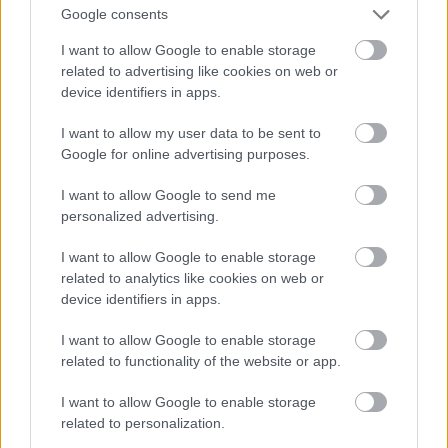
Τα Βράχια της Πειραϊκής
(Ακτή Θεμιστοκλέους
Google consents
300, τηλ.: 210 4538461)
: Καλές τιμές και
I want to allow Google to enable storage
φρεσκότατα θαλασσινά και εδώ, μείον (τις ώρες
related to advertising like cookies on web or
αιχμής) η υπομονή που μπορεί να χρειαστεί να
device identifiers in apps.
κάνετε μέχρι να αδειάσει τραπέζι, καθότι δεν
I want to allow my user data to be sent to
πραγματοποιούνται κρατήσεις. Στα του μενού,
Google for online advertising purposes.
ξεχωρίζουν το χταπόδι στα κάρβουνα, τα μύδια
σαγανάκι και από ορεκτικά τα τραγανά τηγανιτά
I want to allow Google to send me
personalized advertising.
κολοκυθάκια. Διαθέτει και κάποιες σχετικά
δυσεύρετες ετικέτες ούζου, όπως το δικό μας
I want to allow Google to enable storage
related to analytics like cookies on web or
αγαπημένο Πιτσιλαδή. Οι τιμές κυμαίνονται στα
device identifiers in apps.
15-17€ το άτομο.
I want to allow Google to enable storage
related to functionality of the website or app.
Το Ακρί
(Ακτή Θεμιστοκλέους 298, τηλ.: 210
4180110)
: Συμπαθέστατο ουζερί-μεζεδοπωλείο
I want to allow Google to enable storage
στην άκρη της παραλιακής περαντζάδας –εξ ης
related to personalization.