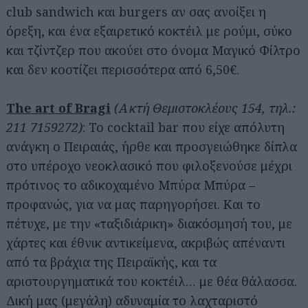
club sandwich και burgers αν σας ανοίξει η
όρεξη, και ένα εξαιρετικό κοκτέιλ με ρούμι, σύκο
και τζίντζερ που ακούει στο όνομα Μαγικό Φίλτρο
και δεν κοστίζει περισσότερα από 6,50€.
The art of Bragi
(Ακτή Θεμιστοκλέους 154, τηλ.:
211 7159272)
: Το cocktail bar που είχε απόλυτη
ανάγκη ο Πειραιάς, ήρθε και προσγειώθηκε δίπλα
στο υπέροχο νεοκλασικό που φιλοξενούσε μέχρι
πρότινος το αδικοχαμένο Μπύρα Μπύρα –
προφανώς, για να μας παρηγορήσει. Και το
πέτυχε, με την «ταξιδιάρικη» διακόσμησή του, με
χάρτες και έθνικ αντικείμενα, ακριβώς απέναντι
από τα βράχια της Πειραϊκής, και τα
αριστουργηματικά του κοκτέιλ… με θέα θάλασσα.
Δική μας (μεγάλη) αδυναμία το λαχταριστό