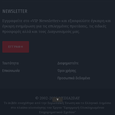
NEWSLETTER
Εγγραφείτε στο «VIP Newsletter» και εξασφαλίστε έγκαιρη και
έγκυρη ενημέρωση για τις επιλεγμένες προτάσεις, τις ειδικές
προσφορές αλλά και τους Διαγωνισμούς μας.
ΕΓΓΡΑΦΗ
Ταυτότητα
Διαφημιστείτε
Επικοινωνία
Όροι χρήσης
Προσωπικά δεδομένα
© 2002-2026 MEDIA2DAY
v
Το in2life ενισχύθηκε από την Ευρωπαϊκή Ένωση και το Ελληνικό Δημόσιο
στο πλαίσιο υλοποίησης του Έργου "Εφαρμογή Ολοκληρωμένου
Επιχειρηματικού Σχεδίου"