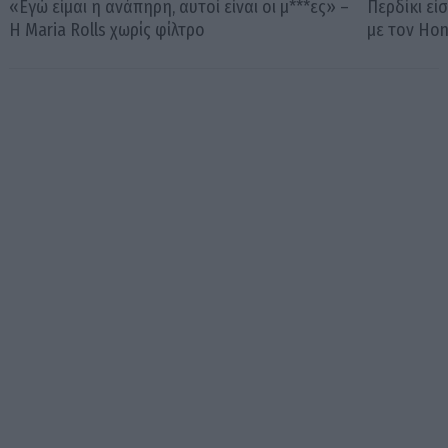
«Εγώ είμαι η ανάπηρη, αυτοί είναι οι μ***ες» –
Περδίκι εί
Η Maria Rolls χωρίς φίλτρο
με τον Ho