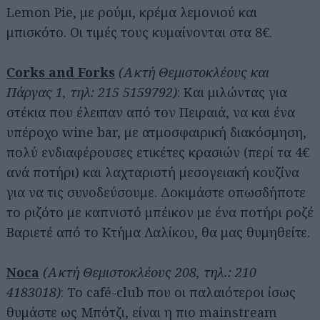
Lemon Pie, με ρούμι, κρέμα λεμονιού και
μπισκότο. Οι τιμές τους κυμαίνονται στα 8€.
Corks and Forks
(Ακτή Θεμιστοκλέους και
Πάργας 1, τηλ: 215 5159792)
: Και μιλώντας για
στέκια που έλειπαν από τον Πειραιά, να και ένα
υπέροχο wine bar, με ατμοσφαιρική διακόσμηση,
πολύ ενδιαφέρουσες ετικέτες κρασιών (περί τα 4€
ανά ποτήρι) και λαχταριστή μεσογειακή κουζίνα
για να τις συνοδεύσουμε. Δοκιμάστε οπωσδήποτε
το ριζότο με καπνιστό μπέικον με ένα ποτήρι ροζέ
Βαριετέ από το Κτήμα Λαλίκου, θα μας θυμηθείτε.
Noca
(Ακτή Θεμιστοκλέους 208, τηλ.: 210
4183018)
: Το café-club που οι παλαιότεροι ίσως
θυμάστε ως Μπότζι, είναι η πιο mainstream