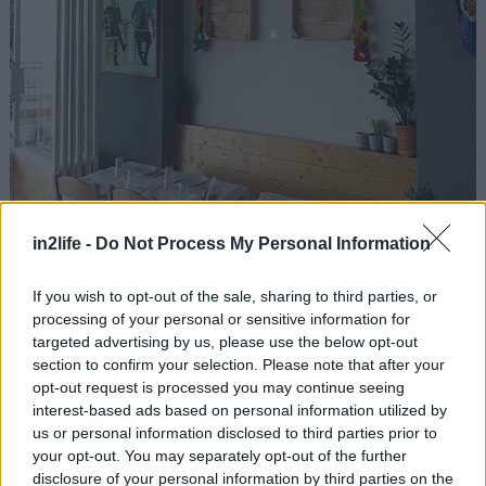
Θαλασσάκι
(Ακτή Θεμιστοκλέους 310, τηλ.: 210
in2life -
Do Not Process My Personal Information
4181616)
: Από τα πιο τίμια ουζερί της γειτονιάς,
If you wish to opt-out of the sale, sharing to third parties, or
διαθέτει μεταξύ άλλων και δυσεύρετες ετικέτες
processing of your personal or sensitive information for
ούζου, τις οποίες συνοδεύει με νοστιμιές όπως
targeted advertising by us, please use the below opt-out
ριζότο με γόνο καλαμαριού και μελάνι σουπιάς,
section to confirm your selection. Please note that after your
opt-out request is processed you may continue seeing
τσιροσαλάτα, ψητό χταποδάκι και γαρίδες με
interest-based ads based on personal information utilized by
μουστάρδα. Οι τιμές κυμαίνονται στα 15€ το
us or personal information disclosed to third parties prior to
άτομο.
your opt-out. You may separately opt-out of the further
disclosure of your personal information by third parties on the