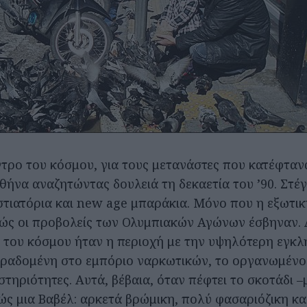
ντρο του κόσμου, για τους μετανάστες που κατέφτανα
Αθήνα αναζητώντας δουλειά τη δεκαετία του ’90. Στέ
εστιατόρια και new age μπαράκια. Μόνο που η εξωτι
ώς οι προβολείς των Ολυμπιακών Αγώνων έσβηναν. 
ο του κόσμου ήταν η περιοχή με την υψηλότερη εγκ
ραδομένη στο εμπόριο ναρκωτικών, το οργανωμένο 
τηριότητες. Αυτά, βέβαια, όταν πέφτει το σκοτάδι –
ώς μια Βαβέλ: αρκετά βρώμικη, πολύ φασαριόζικη κα