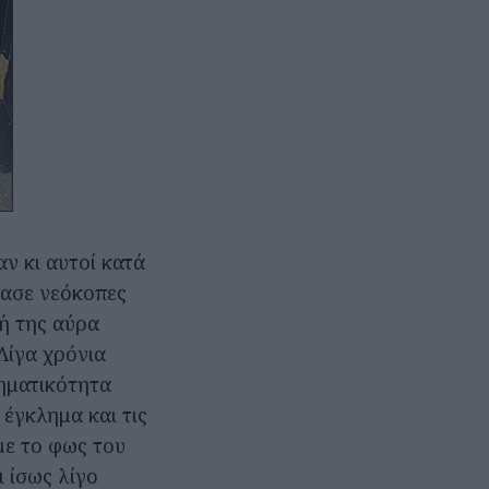
ν κι αυτοί κατά
γασε νεόκοπες
κή της αύρα
Λίγα χρόνια
ληματικότητα
έγκλημα και τις
με το φως του
ι ίσως λίγο