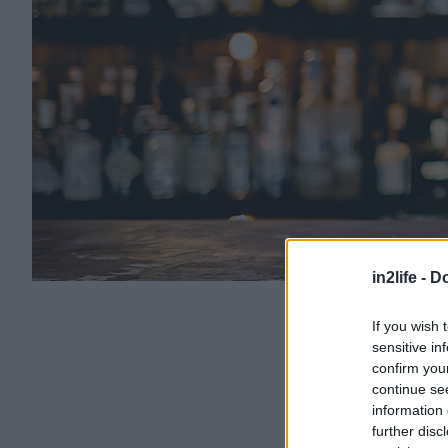
in2life -
Do
If you wish 
sensitive in
confirm you
continue se
information 
further disc