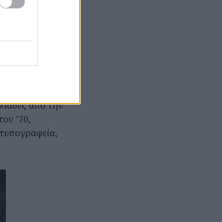
περικλείεται
Ομόνοια στην
α πηγάδια που
 να αντλούν το
λιάδες από την
του ’70,
 τυπογραφεία,