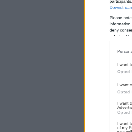
participants
Downstream 
Please note
information 
Αναζήτηση
deny consent
για...
in below Go
Persona
I want t
Opted 
I want t
Opted 
I want 
Advertis
Opted 
I want t
of my P
was col