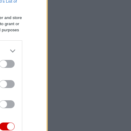
B’s List of
er and store
to grant or
ed purposes