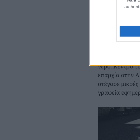
authenti
Τα αθηναϊκά πη
Η οδός Γερανίο
από τις οδούς 
κορυφή του ανι
υπήρχαν εδώ, κ
νερό. Κέντρο τ
επαρχία στην Αθ
στέγασε μικρές
γραφεία εφημερ