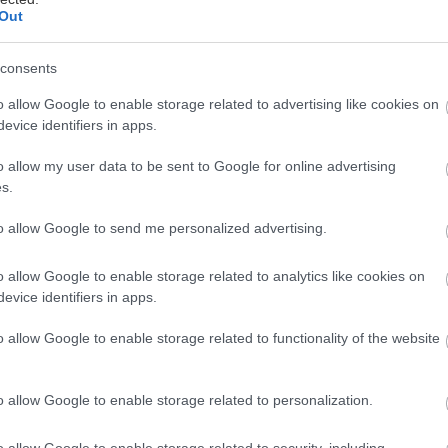
Out
consents
ογραφίες: Ηρώ Κουνάδη
o allow Google to enable storage related to advertising like cookies on
evice identifiers in apps.
ρι, Μενάνδρου και Σοφοκλέους. Ένα μικρό Κινεζάκι,
o allow my user data to be sent to Google for online advertising
υν τα περιστέρια που έχουν μαζευτεί κατά δεκάδες γ
s.
ους πηγαινοέρχονται μεταφέροντας τεράστια κιβώτι
to allow Google to send me personalized advertising.
παρέα Ινδών καπνίζει στον δρόμο κάτω από την ταμ
 ταβέρνα», μερικά τετράγωνα πιο πάνω. Γυρίζουν καθ
o allow Google to enable storage related to analytics like cookies on
ορία είναι αυτό που διακρίνω στο βλέμμα τους, καθ
evice identifiers in apps.
χανή. Σ’ ένα πεζούλι της πλατείας πάνω από την Σ
o allow Google to enable storage related to functionality of the website
ς καθορίζουν με κουτάλια την δόση τους. Έξω από 
ά κάνει τον κύκλο του τετραγώνου. Οι κοπέλες με τι
o allow Google to enable storage related to personalization.
άν κερνούν τους περαστικούς φρεσκοψημένα λουκάν
σε εικοσιένα οικοδομικά τετράγωνα;
o allow Google to enable storage related to security, including