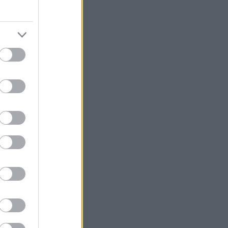
 μαζί με την
ύρω τους.
α με αυτοσχέδια
πέλα που
ώς περνάμε.
ώς πέφτει στη
ωκράτους, δύο
το Μπαχάρ στην
ς κατακόκκινες
ικα. Πόσοι