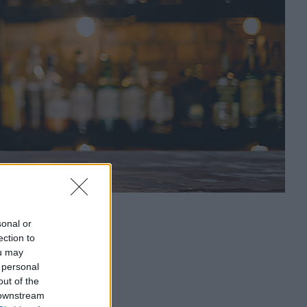
sonal or
ection to
ou may
 personal
out of the
 downstream