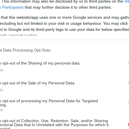
. This information may also be disclosed by us to third parties on the
IA
Participants
that may further disclose it to other third parties.
 that this website/app uses one or more Google services and may gath
including but not limited to your visit or usage behaviour. You may click 
 to Google and its third-party tags to use your data for below specifi
ogle consent section.
l Data Processing Opt Outs
o opt-out of the Sharing of my personal data.
In
o opt-out of the Sale of my Personal Data.
In
to opt-out of processing my Personal Data for Targeted
ing.
In
o opt-out of Collection, Use, Retention, Sale, and/or Sharing
ersonal Data that Is Unrelated with the Purposes for which it
lected.