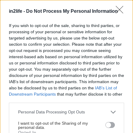
μπορείς όμως είτε να περπατήσεις κατά μήκος της
in2life -
Do Not Process My Personal Information
παραλίας, που εκτείνεται σε τέσσερα
απολαυστικά χιλιόμετρα (εξαιρετική άσκηση σου
If you wish to opt-out of the sale, sharing to third parties, or
λέει το περπάτημα πάνω στην άμμο) είτε να
processing of your personal or sensitive information for
απομακρυνθείς λίγο από την παραλία πριν ή μετά
targeted advertising by us, please use the below opt-out
section to confirm your selection. Please note that after your
τις βουτιές και να εξερευνήσεις τα μονοπάτια του
opt-out request is processed you may continue seeing
Εθνικού Πάρκου –
λεπτομέρειες και χάρτες για τις
interest-based ads based on personal information utilized by
πεζοπορίες σου εδώ
.
us or personal information disclosed to third parties prior to
your opt-out. You may separately opt-out of the further
disclosure of your personal information by third parties on the
IAB’s list of downstream participants. This information may
also be disclosed by us to third parties on the
IAB’s List of
Downstream Participants
that may further disclose it to other
third parties.
Please note that this website/app uses one or more Google
Personal Data Processing Opt Outs
services and may gather and store information including but
not limited to your visit or usage behaviour. You may click to
I want to opt-out of the Sharing of my
personal data.
grant or deny consent to Google and its third-party tags to
Opted In