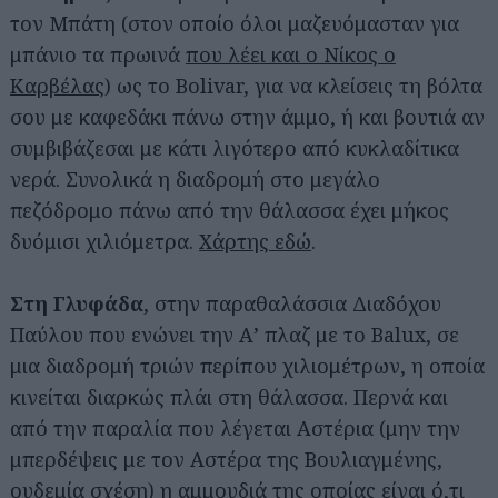
τον Μπάτη (στον οποίο όλοι μαζευόμασταν για
μπάνιο τα πρωινά
που λέει και ο Νίκος ο
Καρβέλας
) ως το Bolivar, για να κλείσεις τη βόλτα
σου με καφεδάκι πάνω στην άμμο, ή και βουτιά αν
συμβιβάζεσαι με κάτι λιγότερο από κυκλαδίτικα
νερά. Συνολικά η διαδρομή στο μεγάλο
πεζόδρομο πάνω από την θάλασσα έχει μήκος
δυόμισι χιλιόμετρα.
Χάρτης εδώ
.
Στη Γλυφάδα
, στην παραθαλάσσια Διαδόχου
Παύλου που ενώνει την Α’ πλαζ με το Balux, σε
μια διαδρομή τριών περίπου χιλιομέτρων, η οποία
κινείται διαρκώς πλάι στη θάλασσα. Περνά και
από την παραλία που λέγεται Αστέρια (μην την
μπερδέψεις με τον Αστέρα της Βουλιαγμένης,
ουδεμία σχέση) η αμμουδιά της οποίας είναι ό,τι