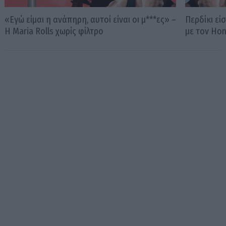
«Εγώ είμαι η ανάπηρη, αυτοί είναι οι μ***ες» –
Περδίκι εί
Η Maria Rolls χωρίς φίλτρο
με τον Ho