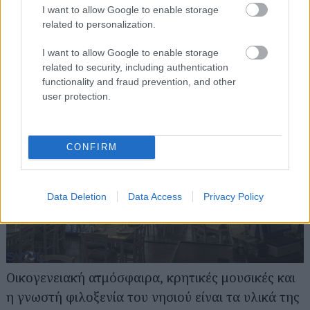
I want to allow Google to enable storage
related to personalization.
Ρακοπαίγνιο
Γ. Γεννηματά 105, Γλυφάδα, τηλ: 2109610118
I want to allow Google to enable storage
related to security, including authentication
functionality and fraud prevention, and other
user protection.
CONFIRM
Data Deletion
Data Access
Privacy Policy
Οικογενειακή ατμόσφαιρα, κρητικές μουσικές και
η γνωστή φιλοξενία του νησιού είναι τα υλικά της