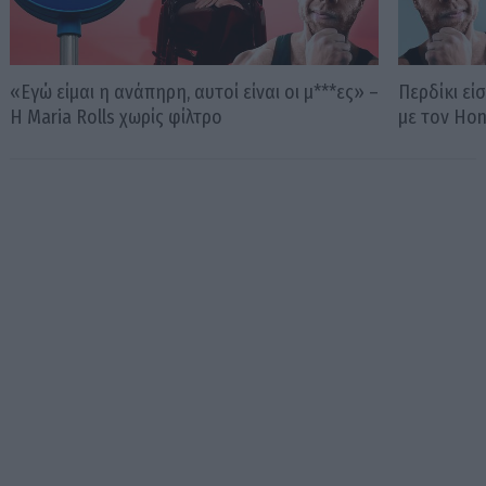
«Εγώ είμαι η ανάπηρη, αυτοί είναι οι μ***ες» –
Περδίκι εί
Η Maria Rolls χωρίς φίλτρο
με τον Ho