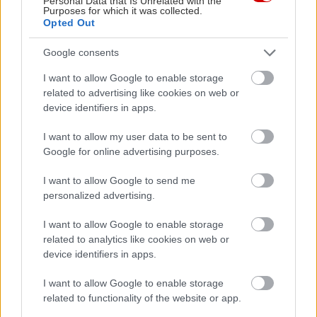
Personal Data that Is Unrelated with the
Purposes for which it was collected.
Opted Out
Google consents
I want to allow Google to enable storage
related to advertising like cookies on web or
device identifiers in apps.
I want to allow my user data to be sent to
Google for online advertising purposes.
Ένα κρητικό νεοκαφενείο, μικρό αλλά άκρως
φιλόξενο και παρεΐστικο, μπαίνει σε ρυθμούς
I want to allow Google to send me
καλοκαιριού, απλώνει τα τραπεζάκια στο φαρδύ
personalized advertising.
πεζοδρόμιο, στήνοντας ένα υπαίθριο ρακάδικο
I want to allow Google to enable storage
που ποντάρει στις παραδοσιακές γεύσεις. Ντάκος,
related to analytics like cookies on web or
σφακιανές πίτες, μαραθόπιτες, τσιγαριαστά
device identifiers in apps.
μανιτάρια, απάκι κοτόπουλο και ρακές θα σας
I want to allow Google to enable storage
χορτάσουν, χωρίς να πληρώσετε πάνω από 15€ το
related to functionality of the website or app.
άτομο.