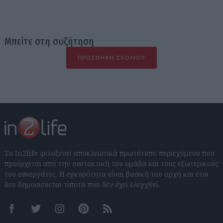
Μπείτε στη συζήτηση
ΠΡΟΣΘΉΚΗ ΣΧΟΛΊΟΥ
Το In2life φιλοξενεί αποκλειστικά πρωτότυπο περιεχόμενο που
προέρχεται από την συντακτική του ομάδα και τους εξωτερικούς
του συνεργάτες. Η εγκυρότητα είναι βασική του αρχή και έτσι
δεν δημοσιεύεται τίποτα που δεν έχει ελεγχθεί.
Facebook
Twitter
Instagram
Pinterest
RSS feeds