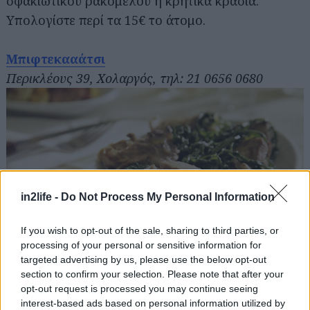
σφακιώτικου ρακόμελου ή κρητικά κρασιά.
Υπολογίστε περί τα 15€ το άτομο.
Μπιφτεκααάτσι
Περικλέους 39, Χολαργός, τηλ: 21 0656 0680
in2life -
Do Not Process My Personal Information
If you wish to opt-out of the sale, sharing to third parties, or
processing of your personal or sensitive information for
targeted advertising by us, please use the below opt-out
section to confirm your selection. Please note that after your
Το χανιώτικο μπουρέκι είναι ποίημα. Η ανωγειανή
opt-out request is processed you may continue seeing
μακαρονάδα με ανθότυρο χορταστικότατη. Το
interest-based ads based on personal information utilized by