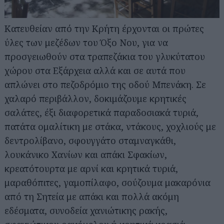
Κατευθείαν από την Κρήτη έρχονται οι πρώτες
ύλες των μεζέδων του Όξο Νου, για να
προσγειωθούν στα τραπεζάκια του γλυκύτατου
χώρου στα Εξάρχεια αλλά και σε αυτά που
απλώνει στο πεζοδρόμιο της οδού Μπενάκη. Σε
χαλαρό περιβάλλον, δοκιμάζουμε κρητικές
σαλάτες, έξι διαφορετικά παραδοσιακά τυριά,
πατάτα ομαλίτικη με στάκα, ντάκους, χοχλιούς με
δεντρολίβανο, σφουγγάτο σταμναγκάθι,
λουκάνικο Χανίων και απάκι Σφακίων,
κρεατότουρτα με αρνί και κρητικά τυριά,
μαραθόπιτες, γαμοπίλαφο, σούζουμα μακαρόνια
από τη Σητεία με απάκι και πολλά ακόμη
Αναζήτηση
για...
εδέσματα, συνοδεία χανιώτικης ρακής,