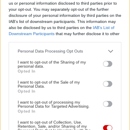
οφτό αρνί ψημένο με τον παραδοσιακό κρητικό
us or personal information disclosed to third parties prior to
your opt-out. You may separately opt-out of the further
τρόπο. Και το κατσικάκι με το σταμναγκάθι και τα
disclosure of your personal information by third parties on the
μυρωδικά μοσχομυρίζουν Κρήτη. Η ρακή με τις
IAB’s list of downstream participants. This information may
ελίτσες έρχεται κερασμένη για το καλωσόρισμα,
also be disclosed by us to third parties on the
IAB’s List of
Downstream Participants
that may further disclose it to other
και συνεχίζουμε με μαρουβά και καλό χύμα κρασί.
third parties.
Σημειώστε ότι στον άνετο χώρο της ταβέρνας,
Please note that this website/app uses one or more Google
υπάρχουν και παιδικά καρεκλάκια για να γίνεται
Personal Data Processing Opt Outs
services and may gather and store information including but
ακόμα πιο family friendly. Στο τέλος, θα
not limited to your visit or usage behaviour. You may click to
I want to opt-out of the Sharing of my
personal data.
υπολογίσετε περί τα 20€ το άτομο με κρασί.
grant or deny consent to Google and its third-party tags to
Opted In
use your data for below specified purposes in below Google
consent section.
I want to opt-out of the Sale of my
Το Μικιό
Personal Data.
Opted In
Αγίου Αλεξάνδρου 58, Παλαιό Φάληρο, τηλ:
6946995740
I want to opt-out of processing my
Personal Data for Targeted Advertising.
Opted In
I want to opt-out of Collection, Use,
Retention, Sale, and/or Sharing of my