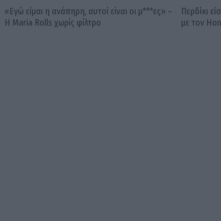
«Εγώ είμαι η ανάπηρη, αυτοί είναι οι μ***ες» –
Περδίκι εί
Η Maria Rolls χωρίς φίλτρο
με τον Ho