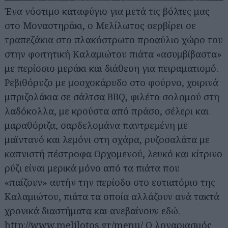
Ένα νόστιμο καταφύγιο για μετά τις βόλτες μας
στο Μοναστηράκι, ο Μελίλωτος σερβίρει σε
τραπεζάκια στο πλακόστρωτο προαύλιο χώρο του
στην φοιτητική Καλαμιώτου πιάτα «ασυμβίβαστα»
με περίσσιο μεράκι και διάθεση για πειραματισμό.
Ρεβιθόρυζο με μοσχοκάρυδο στο φούρνο, χοιρινά
μπριζολάκια σε σάλτσα BBQ, φιλέτο σολομού στη
λαδόκολλα, με κρούστα από πράσο, σέλερι και
μαραθόριζα, σαρδελομάνα παντρεμένη με
μαϊντανό και λεμόνι στη σχάρα, ρυζοσαλάτα με
καπνιστή πέστροφα Ορχομενού, λευκό και κίτρινο
ρύζι είναι μερικά μόνο από τα πιάτα που
«παίζουν» αυτήν την περίοδο στο εστιατόριο της
Καλαμιώτου, πιάτα τα οποία αλλάζουν ανά τακτά
χρονικά διαστήματα και ανεβαίνουν εδώ.
http://www.melilotos.gr/menu/ Ο λογαριασμός
Αναζήτηση