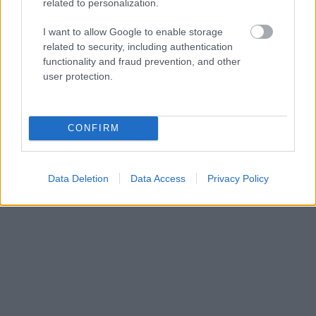
παράσταση κλέβουν εύκολα το λεμονάτο χοιρινό,
related to personalization.
τα ζουμερά γεμιστά και το κοκκινιστό μοσχαράκι.
I want to allow Google to enable storage
Αξίζει να δοκιμάσετε, πλην μαγειρευτών, και το
related to security, including authentication
δικό τους γίδινο λουκάνικο, καθώς επίσης και
functionality and fraud prevention, and other
user protection.
κοτόπιτα. Οι τιμές κυμαίνονται στα 15-20€ το
άτομο, με ωραίο χύμα κρασί.
CONFIRM
Data Deletion
Data Access
Privacy Policy