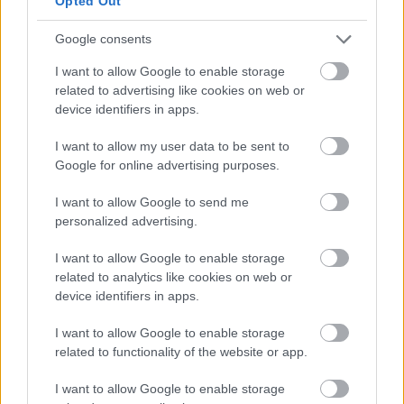
Opted Out
Ροζαλία
Βαλτετσίου 58, Εξάρχεια, τηλ: 210 3302933
Google consents
I want to allow Google to enable storage
related to advertising like cookies on web or
device identifiers in apps.
I want to allow my user data to be sent to
Google for online advertising purposes.
I want to allow Google to send me
personalized advertising.
Η Ροζαλία στον πεζόδρομο της Βαλτετσίου έχει
I want to allow Google to enable storage
όλα εκείνα τα στοιχεία που παραπέμπουν στο
related to analytics like cookies on web or
device identifiers in apps.
παλιό, κλασσικό ταβερνο-μαγειρείο: καρό
τραπεζομάντιλα, γλάστρες, κισσοί και μυρωδιές
I want to allow Google to enable storage
related to functionality of the website or app.
από τα ξακουστά μαγειρευτά της την καθιστούν
αγαπημένη επιλογή. Στα των μαγειρευτών, την
I want to allow Google to enable storage