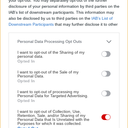
your opt-out. You may separately opt-out of the further
disclosure of your personal information by third parties on the
Ο πεζόδρομος της Ρόμβης έχει τις σταθερές του
IAB’s list of downstream participants. This information may
also be disclosed by us to third parties on the
IAB’s List of
αξίες. Όπως τα μαμαδίστικα φαγητά και οι μεζέδες
Downstream Participants
that may further disclose it to other
του «Φίλεμα», οι οποίοι μας προκαλούν να
third parties.
καθίσουμε στα τραπεζάκια του πεζόδρομου, για
Please note that this website/app uses one or more Google
Personal Data Processing Opt Outs
φαγητό και οινοποσία. Εδώ δοκιμάζουμε φέτα με
services and may gather and store information including but
μέλι και σουσάμι, ριγανάτο λουκάνικο,
not limited to your visit or usage behaviour. You may click to
I want to opt-out of the Sharing of my
personal data.
grant or deny consent to Google and its third-party tags to
λαχταριστό σαγανάκι, φρέσκες πατάτες
Opted In
use your data for below specified purposes in below Google
τηγανητές, εξαίσια κεφτεδάκια με σάλτσα
consent section.
I want to opt-out of the Sale of my
γιαουρτιού, γίγαντες με σπανάκι, συκώτι
Personal Data.
Opted In
μοσχαρίσιο, αλλά και θαλασσινούς μεζέδες όπως
τηγανητά θράψαλα, αχνιστά μύδια, μπακαλιάρο
I want to opt-out of processing my
Personal Data for Targeted Advertising.
σκορδαλιά και ξυδάτο χταποδάκι. Συνοδεύστε με
Opted In
ρετσίνα, χύμα κρασί ή ούζο και υπολογίστε περί
I want to opt-out of Collection, Use,
Retention, Sale, and/or Sharing of my
τα 15€ κατ’ άτομο.
Personal Data that Is Unrelated with the
Purposes for which it was collected.