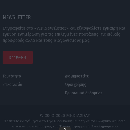
NEWSLETTER
Εγγραφείτε στο «VIP Newsletter» και εξασφαλίστε έγκαιρη και
έγκυρη ενημέρωση για τις επιλεγμένες προτάσεις, τις ειδικές
προσφορές αλλά και τους Διαγωνισμούς μας.
ΕΓΓΡΑΦΗ
Ταυτότητα
Διαφημιστείτε
Επικοινωνία
Όροι χρήσης
Προσωπικά δεδομένα
© 2002-2026 MEDIA2DAY
Το in2life ενισχύθηκε από την Ευρωπαϊκή Ένωση και το Ελληνικό Δημόσιο
στο πλαίσιο υλοποίησης του Έργου "Εφαρμογή Ολοκληρωμένου
v