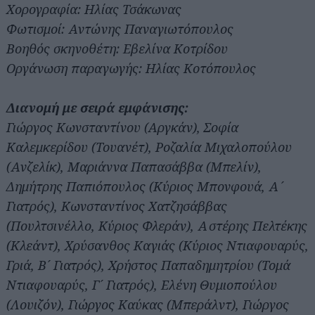
Χορογραφία: Ηλίας Τσάκωνας
Φωτισμοί: Αντώνης Παναγιωτόπουλος
Βοηθός σκηνοθέτη: Εβελίνα Κοτρίδου
Οργάνωση παραγωγής: Ηλίας Κοτόπουλος
Διανομή με σειρά εμφάνισης:
Γιώργος Κωνσταντίνου (Aργκάν), Σοφία
Καλεμκερίδου (Τουανέτ), Ροζαλία Μιχαλοπούλου
(Ανζελίκ), Μαριάννα Παπασάββα (Μπελίν),
Δημήτρης Παπιόπουλος (Κύριος Μπονφουά, Α´
Γιατρός), Κωνσταντίνος Χατζησάββας
(Πουλτσινέλλο, Κύριος Φλεράν), Αστέρης Πελτέκης
(Κλεάντ), Χρύσανθος Καγιάς (Κύριος Ντιαφουαρύς,
Γριά, Β´ Γιατρός), Χρήστος Παπαδημητρίου (Τομά
Ντιαφουαρύς, Γ´ Γιατρός), Ελένη Θυμιοπούλου
(Λουιζόν), Γιώργος Καύκας (Μπεράλντ), Γιώργος