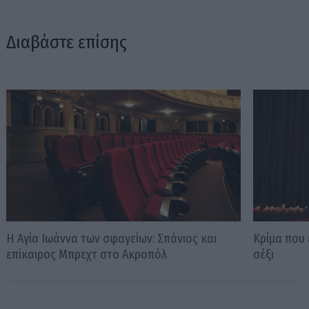
Διαβάστε επίσης
H Αγία Ιωάννα των σφαγείων: Σπάνιος και
Κρίμα που 
επίκαιρος Μπρεχτ στο Ακροπόλ
σέξι