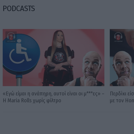
PODCASTS
«Εγώ είμαι η ανάπηρη, αυτοί είναι οι μ***ες» –
Περδίκι εί
Η Maria Rolls χωρίς φίλτρο
με τον Ho