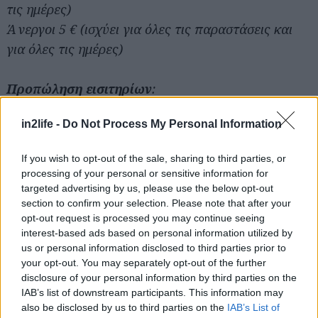
τις ημέρες)
για...
Άνεργοι 5 € (ισχύει για όλες τις παραστάσεις και
για όλες τις ημέρες)
Προπώληση εισιτηρίων
:
Ταμεία και ιστοσελίδα ΚΘΒΕ www.ntng.gr
in2life -
Do Not Process My Personal Information
Viva τηλ. 13855 & www.viva.gr
Kαταστήματα Public Θεσσαλονίκης, www.public.gr
If you wish to opt-out of the sale, sharing to third parties, or
• Τσιμισκή 24 – Μητροπόλεως 33
processing of your personal or sensitive information for
• Εμπορικό Κέντρο Mediterranean Cosmos
targeted advertising by us, please use the below opt-out
section to confirm your selection. Please note that after your
opt-out request is processed you may continue seeing
Σε περίπτωση τηλεφωνικής κράτησης, η
interest-based ads based on personal information utilized by
προσέλευση στο θέατρο πρέπει να γίνει μία ώρα
us or personal information disclosed to third parties prior to
your opt-out. You may separately opt-out of the further
πριν από την έναρξη της παράστασης. Η αγορά
disclosure of your personal information by third parties on the
εισιτηρίων μέσω πιστωτικής κάρτας (Visa &
IAB’s list of downstream participants. This information may
Mastercard) για όλες τις παραστάσεις μπορεί να
also be disclosed by us to third parties on the
IAB’s List of