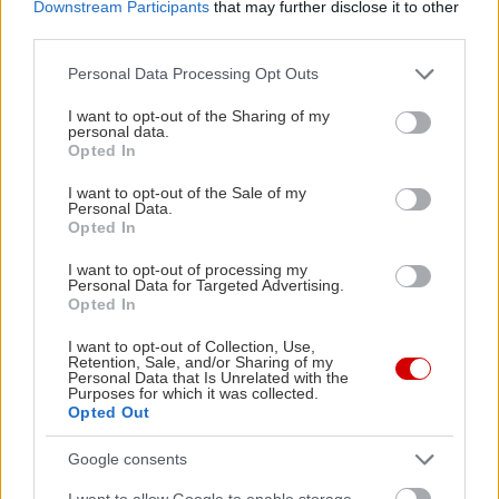
Downstream Participants
that may further disclose it to other
γίνει σε οποιοδήποτε από τα ταμεία των θεάτρων,
third parties.
καθώς και μέσω της ιστοσελίδας του ΚΘΒΕ
Please note that this website/app uses one or more Google
(www.ntng.gr).
Personal Data Processing Opt Outs
services and may gather and store information including but
not limited to your visit or usage behaviour. You may click to
I want to opt-out of the Sharing of my
personal data.
Ώρες λειτουργίας ταμείων
grant or deny consent to Google and its third-party tags to
Opted In
use your data for below specified purposes in below Google
Eταιρεία Μακεδονικών Σπουδών (Εθνικής Αμύνης
consent section.
I want to opt-out of the Sale of my
2): Τρίτη-Κυριακή: 9.30 π.μ.-21.30 μ.μ
Personal Data.
Opted In
Βασιλικό θέατρο (Πλατεία Λευκού Πύργου): Τρίτη-
Κυριακή: 9.30 π.μ.-21.30 μ.μ
I want to opt-out of processing my
Personal Data for Targeted Advertising.
Μονή Λαζαριστών (Κολοκοτρώνη 25-27,
Opted In
Σταυρούπολη): Τρίτη - Κυριακή: 9.30- 13.30 & 17.30-
I want to opt-out of Collection, Use,
21.30 μ.μ
Retention, Sale, and/or Sharing of my
Personal Data that Is Unrelated with the
Purposes for which it was collected.
Opted Out
Τηλέφωνα κρατήσεων- Πληροφορίες: 2315 200200
& 2310 223785
Google consents
I want to allow Google to enable storage