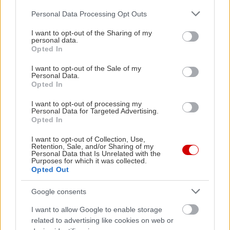
Please note that this website/app uses one or more Google
Personal Data Processing Opt Outs
services and may gather and store information including but
not limited to your visit or usage behaviour. You may click to
I want to opt-out of the Sharing of my
personal data.
grant or deny consent to Google and its third-party tags to
Opted In
use your data for below specified purposes in below Google
consent section.
I want to opt-out of the Sale of my
Personal Data.
Opted In
I want to opt-out of processing my
Personal Data for Targeted Advertising.
Opted In
Maraveyas Ilegal: Εορταστικό πάρτι στον
Οι Burger P
I want to opt-out of Collection, Use,
Retention, Sale, and/or Sharing of my
Βοτανικό
Personal Data that Is Unrelated with the
Purposes for which it was collected.
Opted Out
Google consents
PODCASTS
I want to allow Google to enable storage
related to advertising like cookies on web or