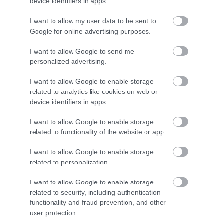
device identifiers in apps.
I want to allow my user data to be sent to
Google for online advertising purposes.
I want to allow Google to send me
personalized advertising.
I want to allow Google to enable storage
related to analytics like cookies on web or
device identifiers in apps.
«Εγώ είμαι η ανάπηρη, αυτοί είναι οι μ***ες» –
Περδίκι εί
I want to allow Google to enable storage
Η Maria Rolls χωρίς φίλτρο
με τον Ho
related to functionality of the website or app.
I want to allow Google to enable storage
related to personalization.
I want to allow Google to enable storage
related to security, including authentication
functionality and fraud prevention, and other
user protection.