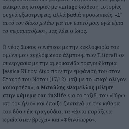
ειλικρινείς ιστορίες με vintage διάθεση. Ιστορίες
συχνά εξωστρεφείς, αλλά βαθιά προσωπικές.
«Σ'
αυτό τον δίσκο μιλάω για τον εαυτό μου, εγώ είμαι
το πειραματόζωο»
, μας λέει ο ίδιος.
Ο νέος δίσκος συνέπεσε με την κυκλοφορία του
ομώνυμου αγγλόφωνου άλμπουμ των Flitcraft σε
συνεργασία με την αμερικανίδα τραγουδίστρια
Jessica Kilroy. Λίγο πριν την εμφάνισή του στον
Σταυρό του Νότου (17/12) μαζί με το «
παρ' ολίγον
κουαρτέτο
»,
ο Μανώλης Φάμελλος μίλησε
στην κάμερα του in2life
για το ταξίδι του «Γύρω
απ' τον ήλιο» και έπαιξε ζωντανά με την κιθάρα
του
δύο νέα τραγούδια
, τα «Είναι παράξενα
ωραία όταν βρέχει» και «Φθινόπωρο».