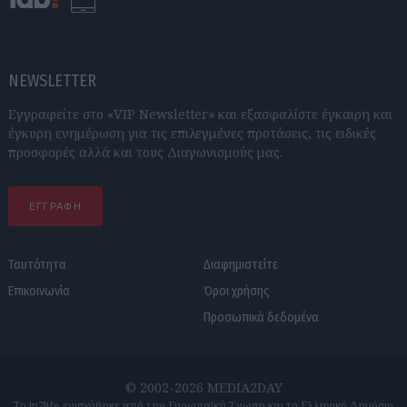
NEWSLETTER
Εγγραφείτε στο «VIP Newsletter» και εξασφαλίστε έγκαιρη και
έγκυρη ενημέρωση για τις επιλεγμένες προτάσεις, τις ειδικές
προσφορές αλλά και τους Διαγωνισμούς μας.
ΕΓΓΡΑΦΗ
Ταυτότητα
Διαφημιστείτε
Επικοινωνία
Όροι χρήσης
Προσωπικά δεδομένα
© 2002-2026 MEDIA2DAY
Το in2life ενισχύθηκε από την Ευρωπαϊκή Ένωση και το Ελληνικό Δημόσιο