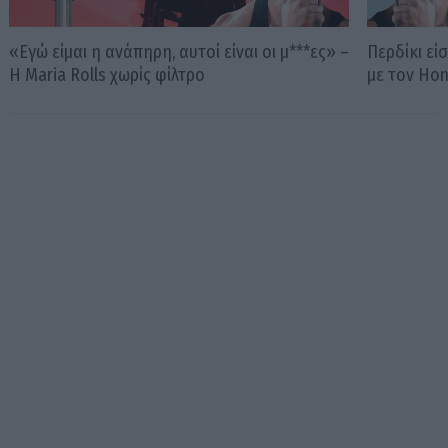
«Εγώ είμαι η ανάπηρη, αυτοί είναι οι μ***ες» –
Περδίκι εί
Η Maria Rolls χωρίς φίλτρο
με τον Ho