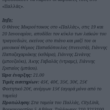
«Παλλάς».
Info:
Ο Θάνος Μικρούτσικος στο «Παλλάς», στις 19 και
20 Ιανουαρίου, αποδίδει τον κύκλο των λαϊκών του
τραγουδιών, εκείνος στο πιάνο και μαζί του οι
μουσικοί Θύμιος Παπαδόπουλος (πνευστά), Γιάννης
Παπαζαχαριάκης (κιθάρα), Γιάννης Σινάνης
(μπουζούκι), Άκης Γαβαλάς (ντραμς), Γιάννης
Γριπαίος (μπάσο).
Ώρα έναρξης:
21.00
Τιμές εισιτηρίων:
45€, 40€, 35€, 30€, 25€
Φοιτητικό 20€, ανέργων 15€ (αγορά μόνο από το
ταμείο)
Αναζήτηση
Προπώληση:
Στα ταμεία του Παλλάς, CityLink,
για...
Βουκουρεστίου 5 Αθήνα. Τηλέφωνο: 210 3213100.