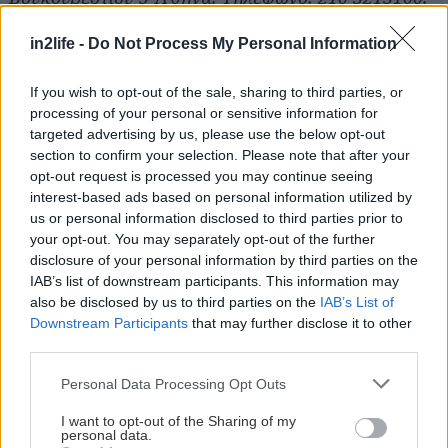
Με πιστωτική κάρτα: 210 8938100.
in2life -
Do Not Process My Personal Information
Κρατήσεις μέσω Internet: www.ellthea.gr και στο
www.tickethour.com
If you wish to opt-out of the sale, sharing to third parties, or
processing of your personal or sensitive information for
targeted advertising by us, please use the below opt-out
section to confirm your selection. Please note that after your
ΣΧΕΤΙΚΑ LINKS
opt-out request is processed you may continue seeing
interest-based ads based on personal information utilized by
Το site του Θεάτρου Παλλάς
us or personal information disclosed to third parties prior to
your opt-out. You may separately opt-out of the further
disclosure of your personal information by third parties on the
IAB’s list of downstream participants. This information may
also be disclosed by us to third parties on the
IAB’s List of
Downstream Participants
that may further disclose it to other
third parties.
Please note that this website/app uses one or more Google
Personal Data Processing Opt Outs
services and may gather and store information including but
not limited to your visit or usage behaviour. You may click to
I want to opt-out of the Sharing of my
personal data.
grant or deny consent to Google and its third-party tags to