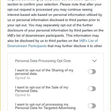
“Ο ονειροπόλος κύριος Τσβάιχ”
section to confirm your selection. Please note that after your
Εισαγωγή μετάφραση ανθολόγηση:
opt-out request is processed you may continue seeing
interest-based ads based on personal information utilized by
Γ. Λαγουδάκου
us or personal information disclosed to third parties prior to
εκδόσεις Μεταίχμιο
your opt-out. You may separately opt-out of the further
2015
disclosure of your personal information by third parties on the
IAB’s list of downstream participants. This information may
σελ. 408
also be disclosed by us to third parties on the
IAB’s List of
τιμή: 14,94€
Downstream Participants
that may further disclose it to other
third parties.
Please note that this website/app uses one or more Google
Personal Data Processing Opt Outs
services and may gather and store information including but
ΣΧΕΤΙΚΑ LINKS
not limited to your visit or usage behaviour. You may click to
I want to opt-out of the Sharing of my
Αγοράστε το βιβλίο online από τις
personal data.
grant or deny consent to Google and its third-party tags to
Opted In
Εκδόσεις Μεταίχμιο
use your data for below specified purposes in below Google
consent section.
Επισκεφθείτε το blog "Βιβλιοκαφέ"
I want to opt-out of the Sale of my
Personal Data.
Opted In
I want to opt-out of processing my
Personal Data for Targeted Advertising.