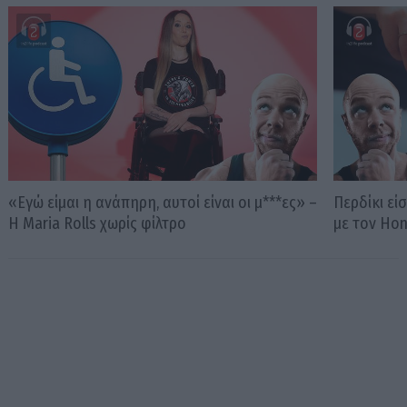
«Εγώ είμαι η ανάπηρη, αυτοί είναι οι μ***ες» –
Περδίκι εί
Η Maria Rolls χωρίς φίλτρο
με τον Ho