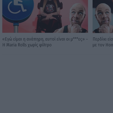
«Εγώ είμαι η ανάπηρη, αυτοί είναι οι μ***ες» –
Περδίκι εί
Η Maria Rolls χωρίς φίλτρο
με τον Ho