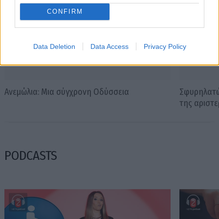
CONFIRM
Data Deletion
Data Access
Privacy Policy
Ανεμώλια: Μια σύγχρονη Οδύσσεια
Σφυρηλατώ
της αριστ
PODCASTS