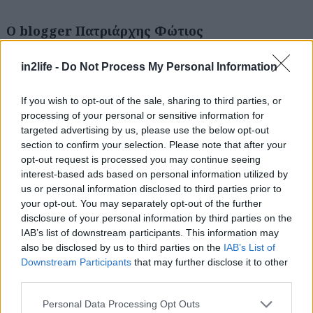
Αναζήτηση
για...
Ο blogger Πατριάρχης Φώτιος
in2life -
Do Not Process My Personal Information
Michael Arditti “Ο εχθρός του καλού”, μετ. Χρ.
Οικονόμου, Εκδόσεις Πόλις 2011, Σελίδες: 570,
If you wish to opt-out of the sale, sharing to third parties, or
Τιμή: €18.90
processing of your personal or sensitive information for
targeted advertising by us, please use the below opt-out
section to confirm your selection. Please note that after your
ΣΧΕΤΙΚΑ LINKS
opt-out request is processed you may continue seeing
interest-based ads based on personal information utilized by
Επισκεφθείτε το blog ΒΙΒΛΙΟΚΑΦΕ
us or personal information disclosed to third parties prior to
Αγοράστε online το βιβλίο από το
your opt-out. You may separately opt-out of the further
Greekbooks.gr
disclosure of your personal information by third parties on the
IAB’s list of downstream participants. This information may
also be disclosed by us to third parties on the
IAB’s List of
Downstream Participants
that may further disclose it to other
third parties.
Please note that this website/app uses one or more Google
Personal Data Processing Opt Outs