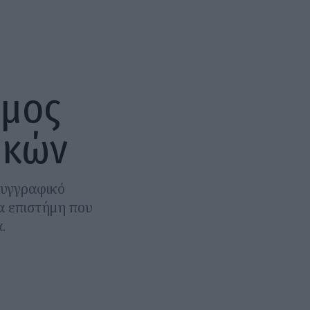
άμος
ικών
συγγραφικό
α επιστήμη που
.