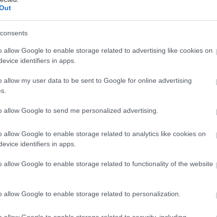
Out
 άλλωστε του εγκλήματος έχει να κάνει με τα όρια τη
δή δικαιούται ο επιστήμονας να ανατρέπει ολικά πα
consents
ρευνα αιώνων, απειλώντας ακόμα κι αυτή την «καθεσ
o allow Google to enable storage related to advertising like cookies on
evice identifiers in apps.
o allow my user data to be sent to Google for online advertising
s.
to allow Google to send me personalized advertising.
o allow Google to enable storage related to analytics like cookies on
evice identifiers in apps.
o allow Google to enable storage related to functionality of the website
o allow Google to enable storage related to personalization.
o allow Google to enable storage related to security, including