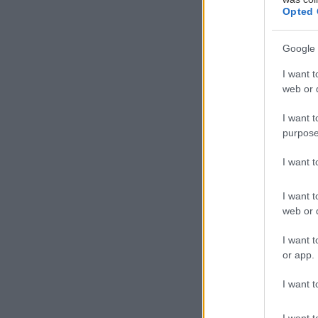
Opted 
ζωής. Το κλειδί
κατά πόσο δηλα
Google 
επιστημονική έ
I want t
web or d
I want t
purpose
I want 
I want t
web or d
I want t
or app.
I want t
I want t