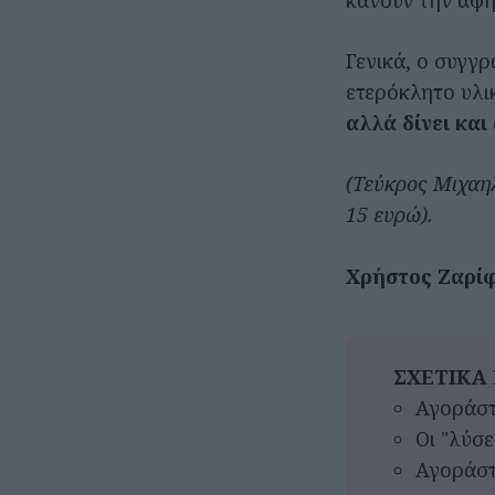
κάνουν την αφή
Γενικά, ο συγγ
ετερόκλητο υλι
αλλά δίνει κα
(Τεύκρος Μιχαηλ
15 ευρώ).
Χρήστος Ζαρί
ΣΧΕΤΙΚΑ 
Αγοράστ
Οι "λύσε
Αγοράστ