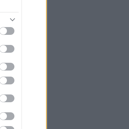
ς επιστήμης,
ραδοχές και
τηκυία τάξη».