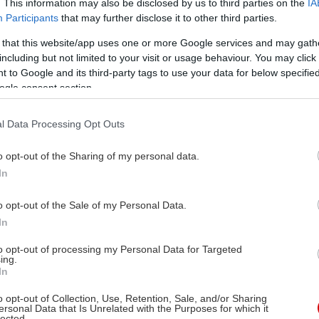
υς ταξική προέλευση (αστός και εύπορος ο πρώτος, 
. This information may also be disclosed by us to third parties on the
IA
ύτερος).
Participants
that may further disclose it to other third parties.
 that this website/app uses one or more Google services and may gath
 χρόνια αργότερα,
ο δεύτερος βρίσκεται δολοφονη
including but not limited to your visit or usage behaviour. You may click 
 to Google and its third-party tags to use your data for below specifi
ο πρώτος καλείται για την αναγνώριση.
Εκεί ανακα
ogle consent section.
ης γνωριμίας, τον ενθουσιασμό τους και τις αντιγνω
ατικά προβλήματα, τη ζωή τους στην πόλη-επίκεντ
l Data Processing Opt Outs
ωής, το Παρίσι, αλλά και τις μετέπειτα παράλληλες π
o opt-out of the Sharing of my personal data.
αταστάθηκε» με μια κοπέλα της τάξης του και ανέλα
In
πιχείρηση, ο Κανταρτζής εργαζόταν ως καθηγητής).
o opt-out of the Sale of my Personal Data.
ίο τους πια, το εβδομαδιαίο ραντεβού τους για σκάκ
In
 μαθηματικά που τελικά ήταν και η αιτία του εγ
to opt-out of processing my Personal Data for Targeted
ing.
In
ευτικό σημείο του μυθιστορήματος είναι ακριβώς 
ών με την «κανονική» ζωή.
Προβλήματα με αριθμο
o opt-out of Collection, Use, Retention, Sale, and/or Sharing
ersonal Data that Is Unrelated with the Purposes for which it
 επίπεδο και, σε επίπεδο φιλοσοφίας, οδηγούν σε α
lected.