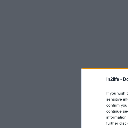
in2life -
Do
Ένα άκρως γοη
«Πυθαγόρεια 
If you wish 
αυστηρό επιστη
sensitive in
confirm you
Σ’ ένα μαθηματι
continue se
information 
Κανταρτζή (αμφό
further disc