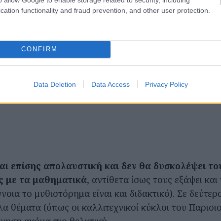
cation functionality and fraud prevention, and other user protection.
CONFIRM
Data Deletion
Data Access
Privacy Policy
αι επίσης απολαυστική και δεν θα δυσκολέψει το
ς με τα μαθηματικά
, αντίθετα ίσως τους εξάψει και
ννοια το μυθιστόρημα είναι και διδακτικό). Σε δεύτε
α θέματα (όπως οι καλλιτεχνικοί κύκλοι του Παρισιο