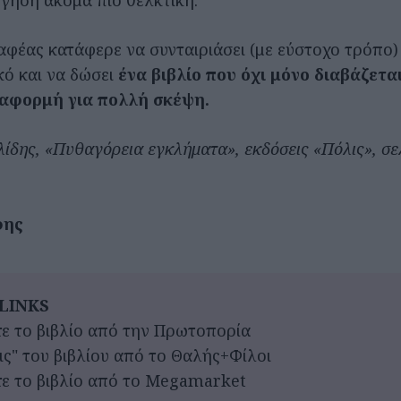
γηση ακόμα πιο θελκτική.
ραφέας κατάφερε να συνταιριάσει (με εύστοχο τρόπο)
κό και να δώσει
ένα βιβλίο που όχι μόνο διαβάζετα
ι αφορμή για πολλή σκέψη.
ίδης, «Πυθαγόρεια εγκλήματα», εκδόσεις «Πόλις», σελ
φης
LINKS
ε το βιβλίο από την Πρωτοπορία
ις" του βιβλίου από το Θαλής+Φίλοι
ε το βιβλίο από το Megamarket