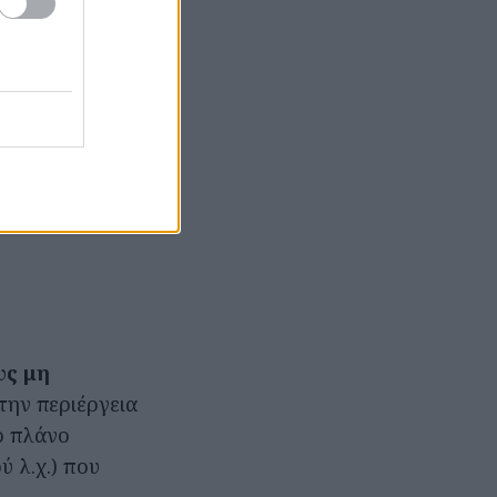
υς μη
 την περιέργεια
ρο πλάνο
ύ λ.χ.) που