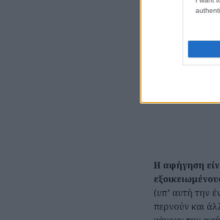
authenti
Η αφήγηση είν
εξοικειωμένου
(υπ’ αυτή την έ
περνούν και άλλ