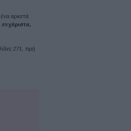
 ένα αρκετά
ι ευχάριστα,
ίδες 271, τιμή