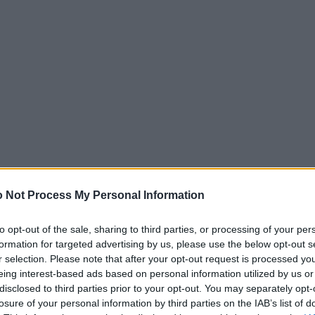
 Not Process My Personal Information
τευτικό μυθιστόρημα έδωσε ο Τεύκρος Μιχαηλίδ
εγκλήματα»
, συνδυάζοντας τη λογοτεχνία με τα μαθη
to opt-out of the sale, sharing to third parties, or processing of your per
μονικό λόγο με την ελευθερία της τέχνης και της α
formation for targeted advertising by us, please use the below opt-out s
r selection. Please note that after your opt-out request is processed y
κό συνέδριο του 1900, ο Μιχαήλ Ιγερινός γνωρίζει 
eing interest-based ads based on personal information utilized by us or
disclosed to third parties prior to your opt-out. You may separately opt-
τεροι μαθηματικοί) και έκτοτε συνδέονται με βαθιά
losure of your personal information by third parties on the IAB’s list of