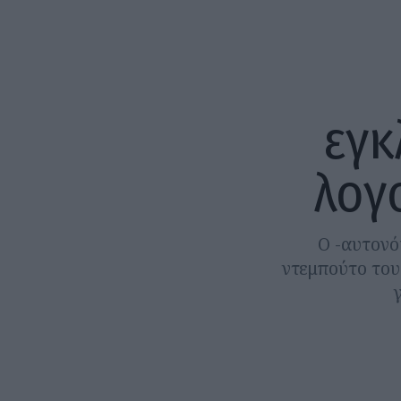
εγκ
λογ
Ο -αυτονό
ντεμπούτο του