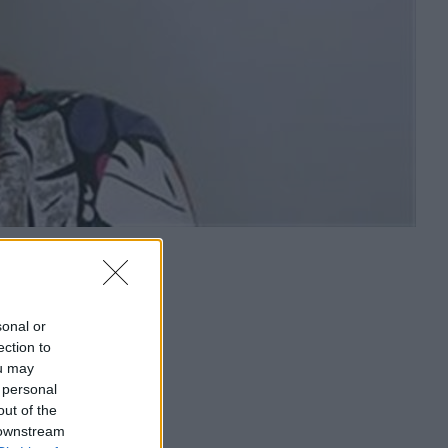
sonal or
ection to
ou may
 personal
out of the
 downstream