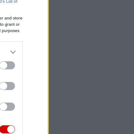
B’s List of
er and store
to grant or
ed purposes