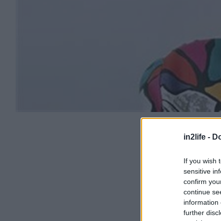
in2life -
Do
If you wish 
sensitive in
confirm you
continue se
information 
further disc