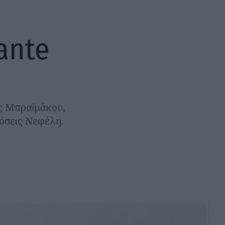
 ante
ας Μπραϊμάκου,
δόσεις Νεφέλη.