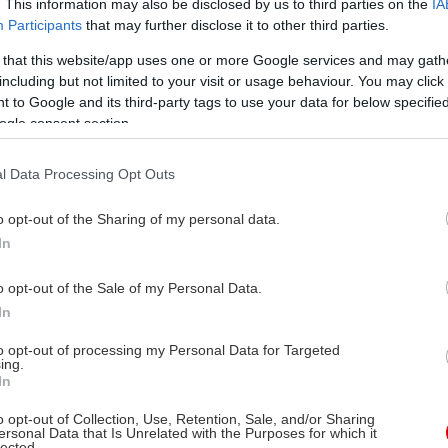
. This information may also be disclosed by us to third parties on the
IA
Participants
that may further disclose it to other third parties.
 that this website/app uses one or more Google services and may gath
including but not limited to your visit or usage behaviour. You may click 
 to Google and its third-party tags to use your data for below specifi
ogle consent section.
l Data Processing Opt Outs
o opt-out of the Sharing of my personal data.
In
o opt-out of the Sale of my Personal Data.
In
to opt-out of processing my Personal Data for Targeted
ing.
In
o opt-out of Collection, Use, Retention, Sale, and/or Sharing
ersonal Data that Is Unrelated with the Purposes for which it
lected.