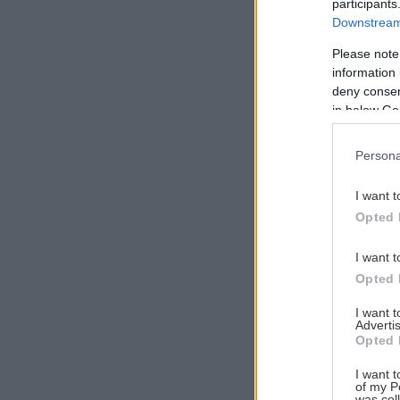
participants
Downstream 
Please note
information 
Αναζήτηση
deny consent
για...
in below Go
Persona
I want t
Opted 
I want t
Opted 
I want 
Advertis
Opted 
I want t
of my P
was col