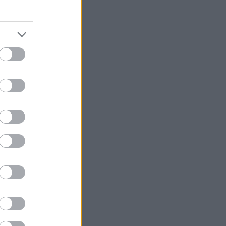
νες συγγραφείς
,
να εξαιρετικά
 το
νέο βιβλίο
ς
εκδόσεις
την Εταιρεία
ιβλίο, το
θως μπορείς να
α. Καλή
ε ολόκληρο το