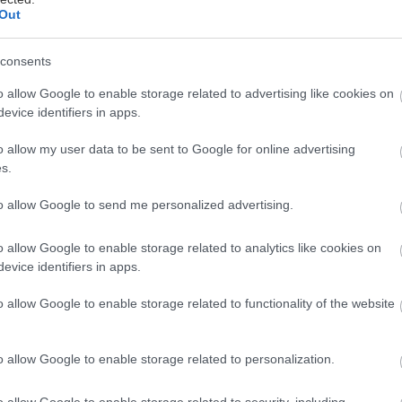
Out
ι αλήθεια πως έχουμε μια μεγάλη αγάπη στους
Έλλη
consents
οποίοι τα τελευταία χρόνια μας έχουν χαρίσει ορισμέ
λία να μας συντροφεύουν.
o allow Google to enable storage related to advertising like cookies on
evice identifiers in apps.
η χαρά μας λοιπόν να φιλοξενούμε αποσπάσματα από
o allow my user data to be sent to Google for online advertising
πραϊμάκου
που θα κυκλοφορήσει τον Μάρτη από τι
s.
ιται για μια νέα συγγραφέα η οποία βραβεύτηκε από 
to allow Google to send me personalized advertising.
το βραβείο «Μένη Κουμανταρέα» για το πρώτο της β
o allow Google to enable storage related to analytics like cookies on
evice identifiers in apps.
ιστόρημα θα λέγεται
«Μόνιμοι Κάτοικοι»
κι ακολού
o allow Google to enable storage related to functionality of the website
σύντομο κεφάλαιο αυτού, πριν κυκλοφορήσει επίσημ
ν, όσο περιμένουμε με ανυπομονησία να διαβάσουμ
o allow Google to enable storage related to personalization.
o allow Google to enable storage related to security, including