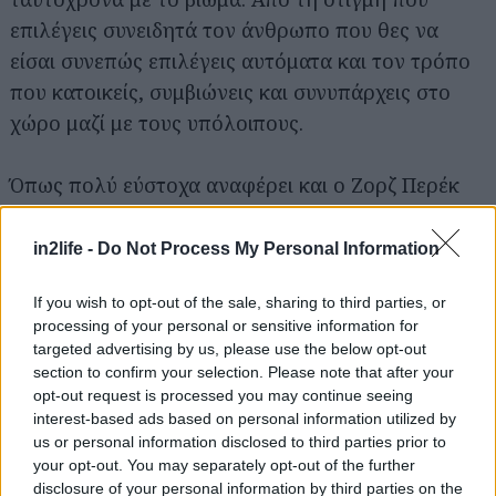
επιλέγεις συνειδητά τον άνθρωπο που θες να
είσαι συνεπώς επιλέγεις αυτόματα και τον τρόπο
που κατοικείς, συμβιώνεις και συνυπάρχεις στο
χώρο μαζί με τους υπόλοιπους.
Όπως πολύ εύστοχα αναφέρει και ο Ζορζ Περέκ
για παράδειγμα για τον άχρηστο χώρο, δηλαδή
για ένα δωμάτιο χωρίς χρήση, στο βιβλίο του
in2life -
Do Not Process My Personal Information
«Χωρείες χώρων» ή όπως πολύ απλά
If you wish to opt-out of the sale, sharing to third parties, or
παρουσιάζεται στο βίντεο των Eames office,
processing of your personal or sensitive information for
«
Powers of Ten
», η μετάβαση από την ανθρώπινη
targeted advertising by us, please use the below opt-out
κλίμακα στο άπειρο σύμπαν και πίσω πάλι.
section to confirm your selection. Please note that after your
opt-out request is processed you may continue seeing
interest-based ads based on personal information utilized by
Το τελευταίο διάστημα ζω μεταξύ Αθήνας και
us or personal information disclosed to third parties prior to
Βρυξελλών, επομένως ο προσωπικός μου χώρος
your opt-out. You may separately opt-out of the further
disclosure of your personal information by third parties on the
είναι κάτι που εναλλάσσεται συχνά. Συνδέομαι