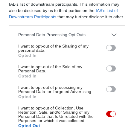
IAB’s list of downstream participants. This information may
βέβαια αρκετά με τις πόλεις στις οποίες ζω, τις
also be disclosed by us to third parties on the
IAB’s List of
γειτονιές. Δημιουργώ διαδρομές στην πόλη,
Downstream Participants
that may further disclose it to other
third parties.
νιώθω ότι βρίσκομαι σε συνεχή αλληλεπίδραση με
αυτή, καθορίζει άμεσα την προσωπική μου
Please note that this website/app uses one or more Google
Personal Data Processing Opt Outs
services and may gather and store information including but
δουλειά. Η παρατήρηση του χώρου μου δίνει κάθε
not limited to your visit or usage behaviour. You may click to
I want to opt-out of the Sharing of my
φορά νέα τροφή. Μου αρέσει η έκπληξη που
personal data.
grant or deny consent to Google and its third-party tags to
Opted In
κρύβει κάθε φορά. Είναι κάτι που υπάρχει αρκετά
use your data for below specified purposes in below Google
consent section.
στη φωτογραφική μου δουλειά.
I want to opt-out of the Sale of my
Personal Data.
Opted In
Τα επόμενα σχέδιά μου; Μόλις μετακόμισα από
I want to opt-out of processing my
τις Βρυξέλλες συην Αθήνα και έχω διάθεση να
Personal Data for Targeted Advertising.
Opted In
παραμείνω εδώ για ένα χρονικό διάστημα με
σκοπό μια καινούρια δουλειά, η οποία είναι υπό
I want to opt-out of Collection, Use,
Retention, Sale, and/or Sharing of my
εξέλιξη. Έχει να κάνει με την εικόνα της
Personal Data that Is Unrelated with the
Purposes for which it was collected.
διαφήμισης στο αστικό τοπίο και μέρος έδειξα
Opted Out
πρόσφατα σε ομαδική έκθεση στο χώρο SNEHTA