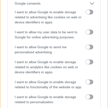
Google consents
Residency, σε επιμέλεια του Laurens Otto, με
I want to allow Google to enable storage
τίτλο "Hallucinations of the Normal". Στις αρχές
related to advertising like cookies on web or
Μαρτίου θα συμμετέχω σε μια ομαδική
device identifiers in apps.
φωτογραφίας στο Λονδίνο και πιθανώς σε κάποιο
I want to allow my user data to be sent to
φεστιβάλ μέσα στους επόμενους μήνες.
Google for online advertising purposes.
Παράλληλα, είμαι μέλος μιας ομάδας-κολλεκτίβας
μαζί με δύο εικαστικούς και προτοιμάζουμε νέα
I want to allow Google to send me
personalized advertising.
δουλειά που θα παρουσιάσουμε μέσα στη χρονιά.
I want to allow Google to enable storage
Ειρήνη Γεωργοπούλου
- «Μικρόκοσμος»
related to analytics like cookies on web or
device identifiers in apps.
Στο δωμάτιο 409 ουσιαστικά παρουσιάζω δύο
I want to allow Google to enable storage
διαφορετικά έργα, παρότι ο επιμελητής μου, ο
related to functionality of the website or app.
Πέτρος Κοσμάς τα είδε σαν ένα. Έχουν να κάνουν
I want to allow Google to enable storage
με τη γέννηση, τη δημιουργία και τη ζωή. Η
related to personalization.
εγκατάσταση αυτή είναι ένας μικρόκοσμος.