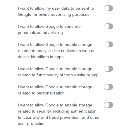
γελάει/ Το Τέρας/ Γίνεται/ Θεός». Επίσης, μέσω
I want to allow my user data to be sent to
εξελιγμένων κινητών τηλεφώνων και του
Google for online advertising purposes.
προγράμματος «QReader» υπάρχει η δυνατότητα
I want to allow Google to send me
να αντλήσουν οι επισκέπτες πληροφορίες για την
personalized advertising.
ιστορία του αρχαίου τέρατος που τους
ενδιαφέρει.
I want to allow Google to enable storage
related to analytics like cookies on web or
device identifiers in apps.
Τη Beetroot Design Group, βραβευμένο γραφείο
οπτικής επικοινωνίας και δημιουργικού
I want to allow Google to enable storage
related to functionality of the website or app.
σχεδιασμού, απαρτίζουν οι Βαγγέλης Λιάκος,
Αλέξης Νίκου, Γιάννης Χαραλαμπόπουλος,
I want to allow Google to enable storage
related to personalization.
Μιχάλης Ραφαήλ, Ηλίας Παντικάκης, Γιώργος
Λεμονίδης, Κώστας Παππάς, Κάρολος Γακίδης,
I want to allow Google to enable storage
Εύη Μπλάζου και Πάρις Μέξης. Ασκούμενος, ο
related to security, including authentication
functionality and fraud prevention, and other
Χάρης Χατζιμπαλόγλου.
user protection.