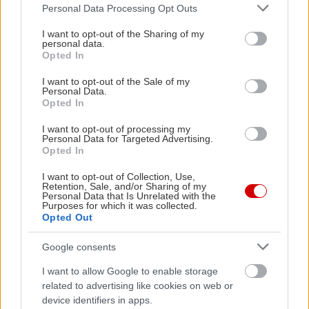
Please note that this website/app uses one or more Google
Η έκθεση καταλήγει με την
πύλη του Άδη.
Personal Data Processing Opt Outs
services and may gather and store information including but
Πρόκειται για έναν χώρο βαμμένο μαύρο, στο
not limited to your visit or usage behaviour. You may click to
I want to opt-out of the Sharing of my
personal data.
κέντρο του οποίου δεσπόζει το κεφάλι της
grant or deny consent to Google and its third-party tags to
Opted In
use your data for below specified purposes in below Google
Μέδουσας
, ενώ αριστερά και δεξιά του
consent section.
I want to opt-out of the Sale of my
παρουσιάζονται ανάγλυφα τα θαλάσσια τέρατα
Personal Data.
Opted In
της Σκύλας και της Χάρυβδης
. Εντυπωσιακός
είναι, τέλος, ο γενεαλογικός χάρτης της
I want to opt-out of processing my
Personal Data for Targeted Advertising.
Τερατογονίας που βασίζεται στην θεογονία του
Opted In
Ησίοδου.
I want to opt-out of Collection, Use,
Retention, Sale, and/or Sharing of my
Personal Data that Is Unrelated with the
Κάθε έργο συνοδεύει ένα ποίημα στα ελληνικά και
Purposes for which it was collected.
Opted Out
στην αγγλική του μεταγραφή. Για παράδειγμα το
ποίημα με τίτλο «Δημιουργικό Σφάλμα» στην
Google consents
«Τερατογονία» είναι «Ήθελες πολύ να γεννήσεις
I want to allow Google to enable storage
ένα θεό/ Με γέννησες Τέρας/ Κοίτα/ Σηκώνεται
related to advertising like cookies on web or
στα πόδια του/ Είναι δυνατό/ Σκέφτεται/ Σου
device identifiers in apps.