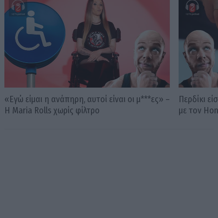
«Εγώ είμαι η ανάπηρη, αυτοί είναι οι μ***ες» –
Περδίκι εί
Η Maria Rolls χωρίς φίλτρο
με τον Ho