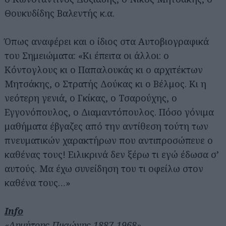
Θουκυδίδης Βαλεντής κ.α.
Όπως αναφέρει και ο ίδιος στα Αυτοβιογραφικά
του Σημειώματα: «Κι έπειτα οι άλλοι: ο
Κόντογλους κι ο Παπαλουκάς κι ο αρχιτέκτων
Μητσάκης, ο Στρατής Δούκας κι ο Βέλμος. Κι η
νεότερη γενιά, ο Γκίκας, ο Τσαρούχης, ο
Εγγονόπουλος, ο Διαμαντόπουλος. Πόσο γόνιμα
μαθήματα έβγαζες από την αντίθεση τούτη των
πνευματικών χαρακτήρων που αντιπροσώπευε ο
καθένας τους! Ειλικρινά δεν ξέρω τι εγώ έδωσα σ’
αυτούς. Μα έχω συνείδηση του τι οφείλω στον
καθένα τους…»
Info
«Δημήτρης Πικιώνης 1887-1968»