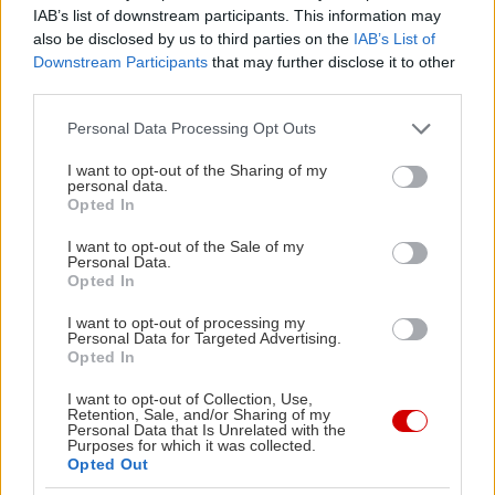
IAB’s list of downstream participants. This information may
Η συνέχεια της πορείας
also be disclosed by us to third parties on the
IAB’s List of
του βρίσκεται στο
Downstream Participants
that may further disclose it to other
third parties.
σχεδιαστήριο του
αρχιτέκτονα. Όμως
Please note that this website/app uses one or more Google
Personal Data Processing Opt Outs
services and may gather and store information including but
στην κάθε του εργασία
not limited to your visit or usage behaviour. You may click to
I want to opt-out of the Sharing of my
το «μικρόβιο» του
personal data.
grant or deny consent to Google and its third-party tags to
Opted In
ζωγράφου πάντα υπήρχε. Ο Πικιώνης δε θέλησε
use your data for below specified purposes in below Google
consent section.
ποτέ να παρουσιάσει το ζωγραφικό του έργο. Τα
I want to opt-out of the Sale of my
Personal Data.
μόνα ζωγραφικά σχέδια που έδωσε να
Opted In
δημοσιευτούν ήταν στο περιοδικό "Ζυγός" το
I want to opt-out of processing my
1958. Ίσως, όπως σημειώνει η κόρη του Ανθή που
Personal Data for Targeted Advertising.
Opted In
ανακάλυψε τον θησαυρό, θεώρησε ότι η
ζωγραφική του ήταν
«απλά μια άσκηση για την
I want to opt-out of Collection, Use,
Retention, Sale, and/or Sharing of my
διαμόρφωση της συνεχώς διαφοροποιούμενης
Personal Data that Is Unrelated with the
Purposes for which it was collected.
καλλιτεχνικής του εμπειρίας»
.
Opted Out