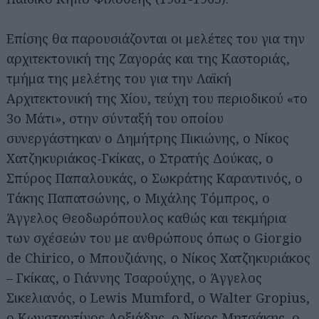
Επίσης θα παρουσιάζονται οι μελέτες του για την
αρχιτεκτονική της Ζαγοράς και της Καστοριάς,
τμήμα της μελέτης του για την Λαϊκή
Αρχιτεκτονική της Χίου, τεύχη του περιοδικού «το
3ο Μάτι», στην σύνταξή του οποίου
συνεργάστηκαν ο Δημήτρης Πικιώνης, ο Νίκος
Χατζηκυριάκος-Γκίκας, ο Στρατής Δούκας, ο
Σπύρος Παπαλουκάς, ο Σωκράτης Καραντινός, ο
Τάκης Παπατσώνης, ο Μιχάλης Τόμπρος, ο
Άγγελος Θεοδωρόπουλος καθώς και τεκμήρια
των σχέσεών του με ανθρώπους όπως ο Giorgio
de Chirico, ο Μπουζιάνης, ο Νίκος Χατζηκυριάκος
– Γκίκας, ο Γιάννης Τσαρούχης, ο Άγγελος
Σικελιανός, ο Lewis Mumford, ο Walter Gropius,
ο Κωνσταντίνος Δοξιάδης, ο Νίκος Μητσάκης, ο