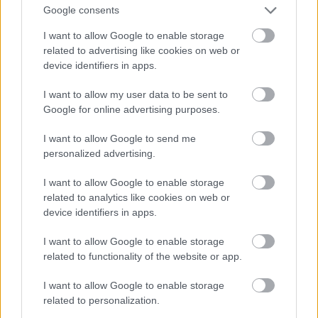
Google consents
Η θέα που άφησε ανοικτή σε αυτό το κομμάτι της
ζωής του, ήταν ταν έξι έργα του που είχε επιλέξει
I want to allow Google to enable storage
related to advertising like cookies on web or
να συνυπάρχουν μαζί με τους πίνακες κορυφαίων
device identifiers in apps.
ελλήνων ζωγράφων και φίλων του. Όπως θυμάται
I want to allow my user data to be sent to
ο εικαστικός
Παναγιώτης Τέτσης
που στα
Google for online advertising purposes.
δεκαπέντε του χρόνια, τον πρώτο χειμώνα του
Πολέμου, επισκέφτηκε το σπίτι του:
«στον
I want to allow Google to send me
personalized advertising.
ελεύθερο τοίχο μεταξύ γραφείου και διαδρόμου
υπνοδωματίων, στον πιο μεγάλο της τραπεζαρίας,
I want to allow Google to enable storage
εκεί που δεν παρεμβάλλονται ανοίγματα, στη μέση
related to analytics like cookies on web or
device identifiers in apps.
μία σερβάντα και πάνω απ' αυτήν μια νεκρή φύση
του Χατζηκυριάκου. Πλάι, αριστερά και δεξιά ανά
I want to allow Google to enable storage
δύο τοπία μικρών διαστάσεων, έργα του Πικιώνη».
related to functionality of the website or app.
Τα οποία και χαρακτηρίζει ως
«έργα μιας ωραίας
I want to allow Google to enable storage
ζωγραφικής και αντιλήψεως η οποία πλησίαζε
related to personalization.
εκείνη του Σεζάν και την οποία θα ήθελα τότε να