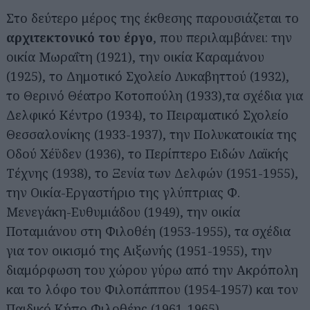
Στο δεύτερο μέρος της έκθεσης παρουσιάζεται το
αρχιτεκτονικό του έργο
, που περιλαμβάνει: την
οικία Μωραΐτη (1921), την οικία Καραμάνου
(1925), το Δημοτικό Σχολείο Λυκαβηττού (1932),
το Θερινό Θέατρο Κοτοπούλη (1933),τα σχέδια για
Δελφικό Κέντρο (1934), το Πειραματικό Σχολείο
Θεσσαλονίκης (1933-1937), την Πολυκατοικία της
Οδού Χέϋδεν (1936), το Περίπτερο Ειδών Λαϊκής
Τέχνης (1938), το Ξενία των Δελφών (1951-1955),
την Οικία-Εργαστήριο της γλύπτριας Φ.
Μενεγάκη-Ευθυμιάδου (1949), την οικία
Ποταμιάνου στη Φιλοθέη (1953-1955), τα σχέδια
για τον οικισμό της Αιξωνής (1951-1955), την
διαμόρφωση του χώρου γύρω από την Ακρόπολη
και το λόφο του Φιλοπάππου (1954-1957) και τον
Παιδικό Κήπο Φιλοθέης (1961-1965).