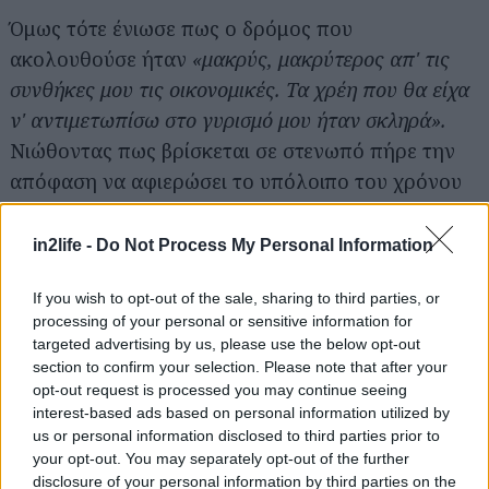
Όμως τότε ένιωσε πως ο δρόμος που
ακολουθούσε ήταν
«μακρύς, μακρύτερος απ' τις
συνθήκες μου τις οικονομικές. Τα χρέη που θα είχα
ν' αντιμετωπίσω στο γυρισμό μου ήταν σκληρά».
Νιώθοντας πως βρίσκεται σε στενωπό πήρε την
απόφαση να αφιερώσει το υπόλοιπο του χρόνου
στη μελέτη της Αρχιτεκτονικής, και όπως
σημείωνε
«αγόρασα τ' απαιτούμενα βιβλία, και μια
in2life -
Do Not Process My Personal Information
μέρα πήρα το δρόμο για ένα εργαστήριο
If you wish to opt-out of the sale, sharing to third parties, or
Αρχιτεκτονικής. Δεν ντρέπομαι να μιλήσω για όλ'
processing of your personal or sensitive information for
αυτά, όπου δείχνουν πως μέσα στη φύση μου δεν
targeted advertising by us, please use the below opt-out
ήταν η Αρχιτεκτονική το πραγματικό κέντρο των
section to confirm your selection. Please note that after your
opt-out request is processed you may continue seeing
κλίσεών μου»
.
interest-based ads based on personal information utilized by
us or personal information disclosed to third parties prior to
Ο αρχιτέκτων που
your opt-out. You may separately opt-out of the further
disclosure of your personal information by third parties on the
ζωγράφιζε