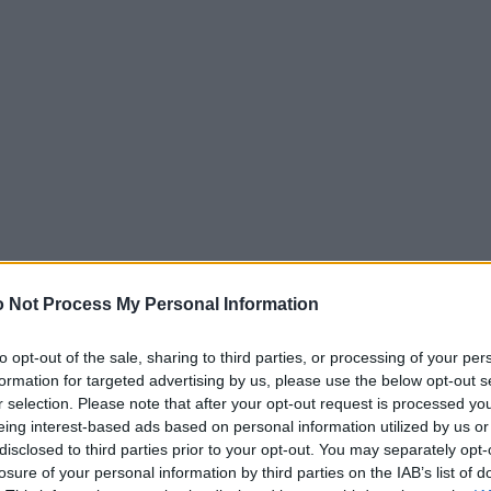
 Not Process My Personal Information
to opt-out of the sale, sharing to third parties, or processing of your per
formation for targeted advertising by us, please use the below opt-out s
r selection. Please note that after your opt-out request is processed y
eing interest-based ads based on personal information utilized by us or
disclosed to third parties prior to your opt-out. You may separately opt-
αγνωρίζοντας τη διαχρονική σημασία των εσωρούχω
losure of your personal information by third parties on the IAB’s list of