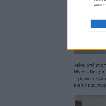
authenti
Μέσα από ένα π
Myers
, Design
τη δυνατότητα 
και τις καινοτ