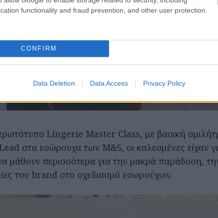
cation functionality and fraud prevention, and other user protection.
CONFIRM
Data Deletion
Data Access
Privacy Policy
ρωτότυπο Lingerie Master Class, με βασική ομιλήτ
 Lead στα εσώρουχα των M&S, οι καλεσμένες είχαν 
να μάθουν περισσότερα για την μακρά παράδοση, τη
ομίες του brand στο σχεδιασμό εσωρούχων.