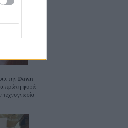
ρια την
Dawn
για πρώτη φορά
ν τεχνογνωσία