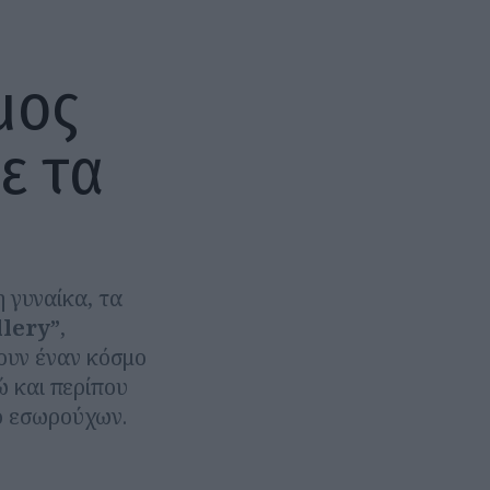
μος
ε τα
 γυναίκα, τα
lery”
,
ουν έναν κόσμο
 και περίπου
ό εσωρούχων.