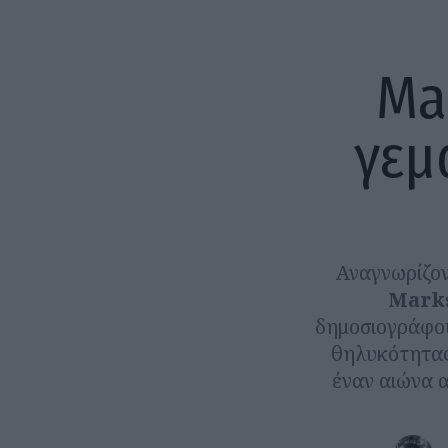
Ma
γεμ
Αναγνωρίζον
Marks
δημοσιογράφου
θηλυκότητας
έναν αιώνα 