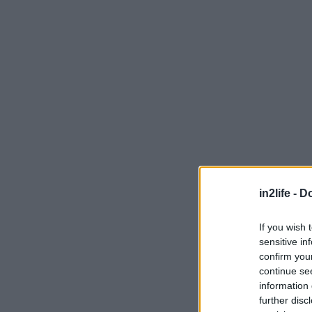
in2life -
Do
If you wish 
sensitive in
confirm you
continue se
information 
ν
further disc