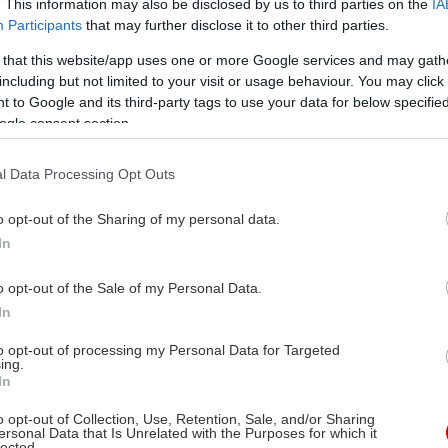
. This information may also be disclosed by us to third parties on the
IA
υναίκα, τα
Marks & Spencer
προσκάλεσαν, στο
“T
Participants
that may further disclose it to other third parties.
allery”
, δημοσιογράφους, fashion editors και blog
 that this website/app uses one or more Google services and may gath
νακαλύψουν έναν κόσμο θηλυκότητας με την υπογρ
including but not limited to your visit or usage behaviour. You may click 
nd, που εδώ και περίπου έναν αιώνα αποτελεί ένα απ
 to Google and its third-party tags to use your data for below specifi
 σχεδιασμό εσωρούχων.
ogle consent section.
l Data Processing Opt Outs
o opt-out of the Sharing of my personal data.
In
o opt-out of the Sale of my Personal Data.
In
to opt-out of processing my Personal Data for Targeted
ing.
In
o opt-out of Collection, Use, Retention, Sale, and/or Sharing
ersonal Data that Is Unrelated with the Purposes for which it
lected.