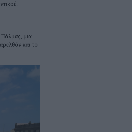
ντικού.
 Πάλμας, μια
παρελθόν και το