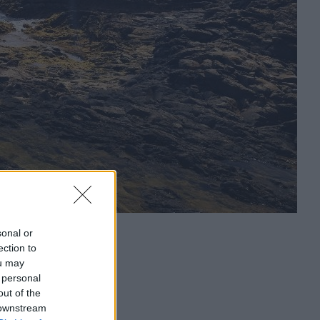
sonal or
ection to
ou may
 personal
out of the
 downstream