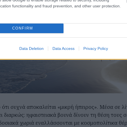
cation functionality and fraud prevention, and other user protection.
CONFIRM
Data Deletion
Data Access
Privacy Policy
ο ότι συχνά αποκαλείται «μικρή ήπειρος». Μέσα σε λί
ει διαρκώς: ηφαιστειακά βουνά δίνουν τη θέση τους 
δοσιακά χωριά εναλλάσσονται με κοσμοπολίτικα θέρ