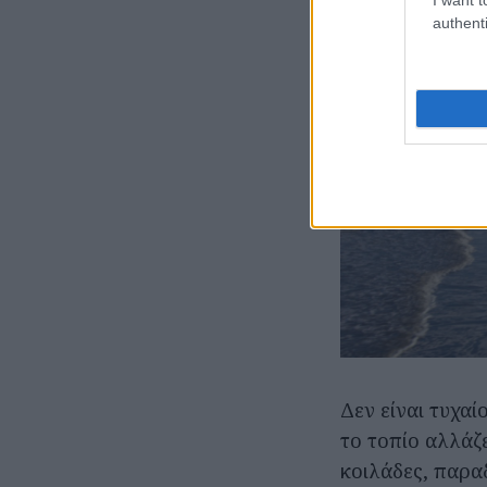
authenti
Δεν είναι τυχαί
το τοπίο αλλάζ
κοιλάδες, παρα