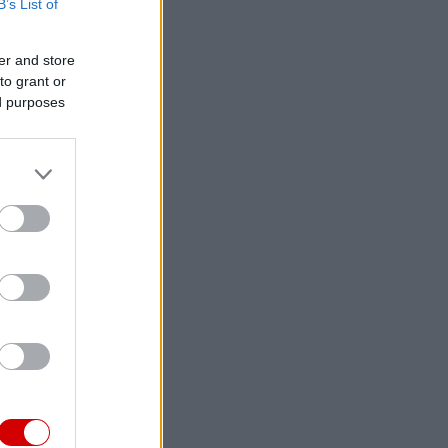
B’s List of
er and store
to grant or
ed purposes