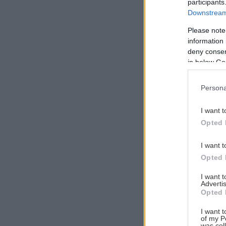
participants
Downstream 
Please note
information 
Αναζήτηση
deny consent
για...
in below Go
Persona
I want t
Opted 
I want t
Opted 
I want 
Advertis
Opted 
I want t
of my P
was col