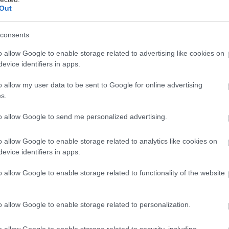
Out
consents
o allow Google to enable storage related to advertising like cookies on
άρχουν προορισμοί που προσφέρουν όμορφες εικόνε
evice identifiers in apps.
ου μετατρέπονται σε εμπειρίες που σε ακολουθούν γ
o allow my user data to be sent to Google for online advertising
κραν Κανάρια ανήκει αναμφίβολα στη δεύτερη κατηγ
s.
ου δεν περιορίζεται σε παραλίες και ήλιο, αλλά απ
άτος αντιθέσεις, όπου η φύση, η ιστορία και ο πολι
to allow Google to send me personalized advertising.
 μια εντυπωσιακή αρμονία.
o allow Google to enable storage related to analytics like cookies on
evice identifiers in apps.
o allow Google to enable storage related to functionality of the website
o allow Google to enable storage related to personalization.
o allow Google to enable storage related to security, including