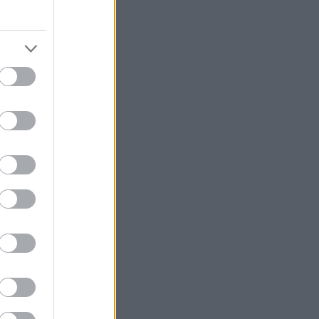
ς και άλλοι
ια χρόνια. Η
ορία. Ένα νησί
οκαλύπτεται ως
τισμός