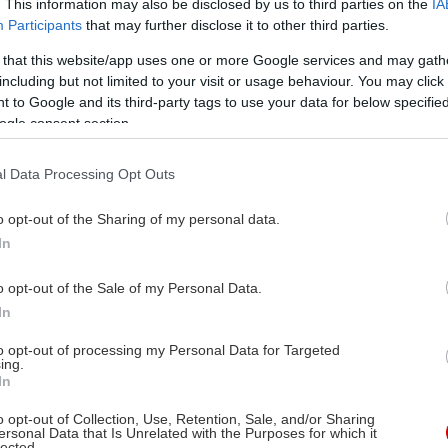
. This information may also be disclosed by us to third parties on the
IA
Participants
that may further disclose it to other third parties.
 that this website/app uses one or more Google services and may gath
including but not limited to your visit or usage behaviour. You may click 
 to Google and its third-party tags to use your data for below specifi
ogle consent section.
l Data Processing Opt Outs
o opt-out of the Sharing of my personal data.
In
o opt-out of the Sale of my Personal Data.
In
to opt-out of processing my Personal Data for Targeted
ing.
In
o opt-out of Collection, Use, Retention, Sale, and/or Sharing
ersonal Data that Is Unrelated with the Purposes for which it
lected.