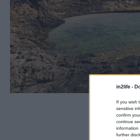
in2life -
Do
If you wish 
sensitive in
confirm you
continue se
information 
further disc