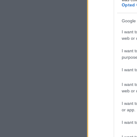
Opted 
Google 
Υ
I want t
π
web or d
π
I want t
Γ
purpose
π
ένας κόσμος γεμ
I want 
συνυπάρχουν σε
I want t
web or d
I want t
or app.
I want t
I want t