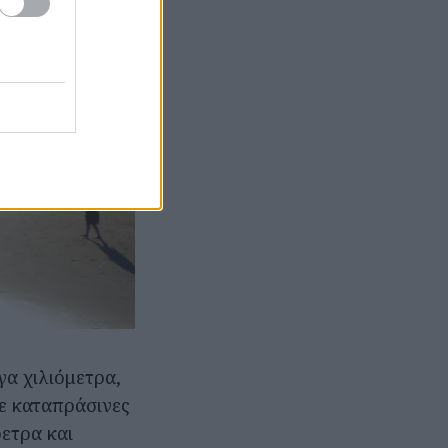
γα χιλιόμετρα,
σε καταπράσινες
ετρα και