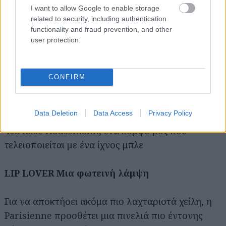
I want to allow Google to enable storage
related to security, including authentication
functionality and fraud prevention, and other
user protection.
CONFIRM
Data Deletion
Data Access
Privacy Policy
408 Rose Haussmann, ένα κομψό ροζ που
τελειοποιείται με ένα ίχνος μπλε
LIP LOVER Μια φωτεινή λάμψη
Για να αποκτήσει ακόμα πιο λαχταριστά χείλη, η
Parisienne προσθέτει μια πινελιά πιο έντονης