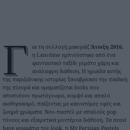
Γ
ια τη συλλογή μακιγιάζ
Άνοιξη 2016,
η Lancôme εμπνεύστηκε από ένα
φανταστικό ταξίδι γεμάτο χάρη και
ανάλαφρη διάθεση. Η ηρωίδα αυτής
της παριζιάνικης ιστορίας ξαναβρίσκει την παιδική
της πλευρά και οραματίζεται looks που
αποπνέουν πρωτόγνωρο, κομψό και απαλό
αισθησιασμό, παίζοντας με καινοτόμες υφές και
ζωηρά χρώματα. Neo-παστέλ με απαλούς pop
τόνους και εξαιρετικά μοντέρνα διάθεση. Τα must
have κομμάτια του look, η My Parisian Pastels