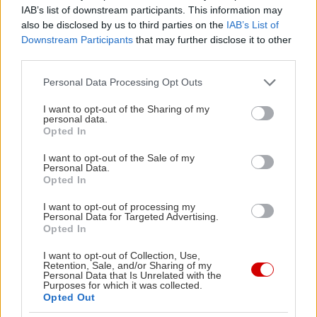
IAB’s list of downstream participants. This information may
also be disclosed by us to third parties on the
IAB’s List of
Downstream Participants
that may further disclose it to other
third parties.
Please note that this website/app uses one or more Google
Personal Data Processing Opt Outs
services and may gather and store information including but
not limited to your visit or usage behaviour. You may click to
I want to opt-out of the Sharing of my
personal data.
grant or deny consent to Google and its third-party tags to
Opted In
use your data for below specified purposes in below Google
consent section.
I want to opt-out of the Sale of my
Personal Data.
Opted In
I want to opt-out of processing my
Personal Data for Targeted Advertising.
Opted In
I want to opt-out of Collection, Use,
Retention, Sale, and/or Sharing of my
407 Corail de Ville, ένα παστέλ μανταρινί για
Personal Data that Is Unrelated with the
Purposes for which it was collected.
εντυπωσιακή φρεσκάδα.
Opted Out