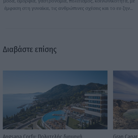
μόδα, ομορφιά, γαστρονομία, πολιτισμός, κοινωνικότητα, με
έμφαση στη γυναίκα, τις ανθρώπινες σχέσεις και το ευ ζην...
Διαβάστε επίσης
Angsana Corfu: Πολυτελής διαμονή,
Gran Canar