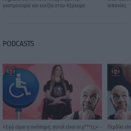
γαστρονομία και ευεξία στην Κέρκυρα
Ισπανίας
PODCASTS
«Εγώ είμαι η ανάπηρη, αυτοί είναι οι μ***ες» –
Περδίκι εί