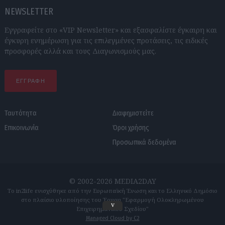
NEWSLETTER
Εγγραφείτε στο «VIP Newsletter» και εξασφαλίστε έγκαιρη και
έγκυρη ενημέρωση για τις επιλεγμένες προτάσεις, τις ειδικές
προσφορές αλλά και τους Διαγωνισμούς μας.
ΕΓΓΡΑΦΗ
Ταυτότητα
Διαφημιστείτε
Επικοινωνία
Όροι χρήσης
Προσωπικά δεδομένα
© 2002-2026 MEDIA2DAY
Το in2life ενισχύθηκε από την Ευρωπαϊκή Ένωση και το Ελληνικό Δημόσιο
στο πλαίσιο υλοποίησης του Έργου "Εφαρμογή Ολοκληρωμένου
v
Επιχειρηματικού Σχεδίου"
Managed Cloud by C2