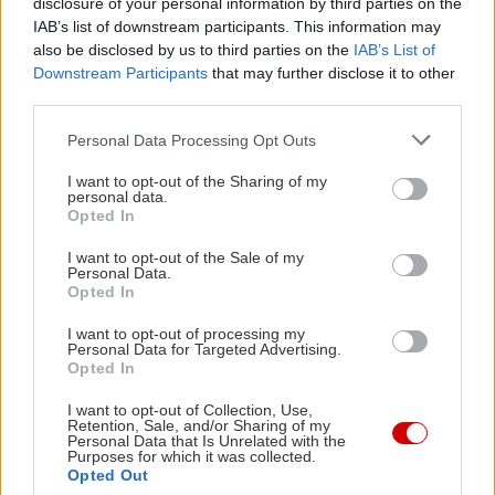
disclosure of your personal information by third parties on the
IAB’s list of downstream participants. This information may
also be disclosed by us to third parties on the
IAB’s List of
Downstream Participants
that may further disclose it to other
third parties.
Please note that this website/app uses one or more Google
Personal Data Processing Opt Outs
services and may gather and store information including but
not limited to your visit or usage behaviour. You may click to
I want to opt-out of the Sharing of my
personal data.
grant or deny consent to Google and its third-party tags to
Opted In
use your data for below specified purposes in below Google
consent section.
I want to opt-out of the Sale of my
Personal Data.
Opted In
I want to opt-out of processing my
Personal Data for Targeted Advertising.
Opted In
I want to opt-out of Collection, Use,
Retention, Sale, and/or Sharing of my
Personal Data that Is Unrelated with the
Purposes for which it was collected.
Opted Out