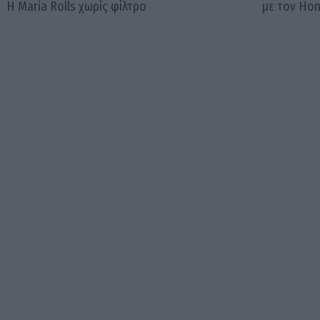
Η Maria Rolls χωρίς φίλτρο
με τον Ho