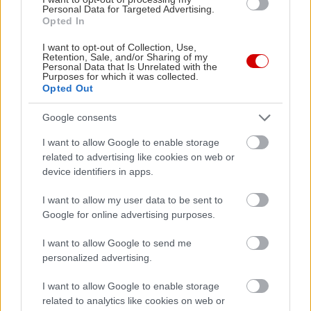
Personal Data for Targeted Advertising.
Opted In
I want to opt-out of Collection, Use,
Ευφροσύνη Πολυζώη
Retention, Sale, and/or Sharing of my
Personal Data that Is Unrelated with the
Purposes for which it was collected.
Δημοσιογράφος, life style blogger και travel enthuasiast,
Opted Out
με προϋπηρεσία στην τηλεόραση, στο ραδιόφωνο και στα
έντυπα.
Google consents
Τα τελευταία χρόνια με έχει κερδίσει σχεδόν ολοκληρωτικά
I want to allow Google to enable storage
το διαδίκτυο. Διευρύνοντας τους ορίζοντές μου, δίνοντας
related to advertising like cookies on web or
διέξοδο και μέσο έκφρασης σε θέματα που αφορούν στο πως
device identifiers in apps.
μπορεί η καθημερινότητά μας να γίνει πιο ευχάριστη.Ταξίδια,
I want to allow my user data to be sent to
μόδα, ομορφιά, γαστρονομία, πολιτισμός, κοινωνικότητα, με
Google for online advertising purposes.
έμφαση στη γυναίκα, τις ανθρώπινες σχέσεις και το ευ ζην...
I want to allow Google to send me
personalized advertising.
I want to allow Google to enable storage
related to analytics like cookies on web or