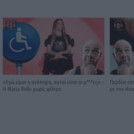
«Εγώ είμαι η ανάπηρη, αυτοί είναι οι μ***ες» –
Περδίκι εί
Η Maria Rolls χωρίς φίλτρο
με τον Ho