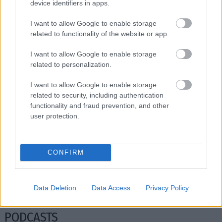
Διαβάστε επίσης
device identifiers in apps.
I want to allow Google to enable storage
related to functionality of the website or app.
I want to allow Google to enable storage
related to personalization.
I want to allow Google to enable storage
related to security, including authentication
functionality and fraud prevention, and other
user protection.
Angsana Corfu: Πολυτελής διαμονή,
Gran Canar
γαστρονομία και ευεξία στην Κέρκυρα
Ισπανίας
CONFIRM
Data Deletion
Data Access
Privacy Policy
PODCASTS