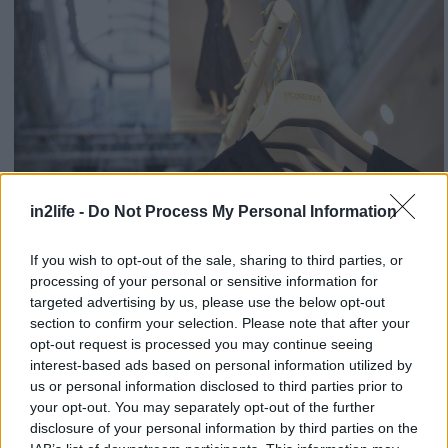
in2life -
Do Not Process My Personal Information
If you wish to opt-out of the sale, sharing to third parties, or
Οι συλλογές θα διατίθενται από τις 10 Απριλίου
. Η
processing of your personal or sensitive information for
Conscious σε όλα τα Η&Μ καταστήματα και η
targeted advertising by us, please use the below opt-out
section to confirm your selection. Please note that after your
Conscious Exclusive σε περίπου 150 καταστήματα
opt-out request is processed you may continue seeing
παγκοσμίως. Στην Αθήνα, η συλλογή θα βρίσκεται
interest-based ads based on personal information utilized by
στην Ερμού 54 από τις 10 Απριλίου και στη
us or personal information disclosed to third parties prior to
your opt-out. You may separately opt-out of the further
Θεσσαλονίκη, στη Τσιμισκή 20 από τις 12 Απριλίου.
disclosure of your personal information by third parties on the