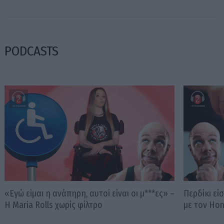
PODCASTS
«Εγώ είμαι η ανάπηρη, αυτοί είναι οι μ***ες» –
Περδίκι εί
Η Maria Rolls χωρίς φίλτρο
με τον Ho