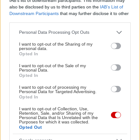
IAB’s list of downstream participants. This information may
also be disclosed by us to third parties on the
IAB’s List of
Downstream Participants
that may further disclose it to other
third parties.
Please note that this website/app uses one or more Google
Personal Data Processing Opt Outs
services and may gather and store information including but
not limited to your visit or usage behaviour. You may click to
I want to opt-out of the Sharing of my
personal data.
grant or deny consent to Google and its third-party tags to
Opted In
use your data for below specified purposes in below Google
consent section.
I want to opt-out of the Sale of my
Personal Data.
Opted In
I want to opt-out of processing my
Personal Data for Targeted Advertising.
Opted In
I want to opt-out of Collection, Use,
Retention, Sale, and/or Sharing of my
Personal Data that Is Unrelated with the
Purposes for which it was collected.
Opted Out