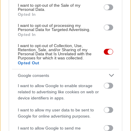
consent section.
I want to opt-out of the Sale of my
Personal Data.
*Ο Μάνος και το Όσκαρ των σκουπιδιών
Opted In
Αρχές του ’60. Ο Χατζιδάκις συνθέτει τα «
Παιδιά
I want to opt-out of processing my
του Πειραιά
» ως soundtrack του «Ποτέ την
Personal Data for Targeted Advertising.
Opted In
Κυριακή», και στην απονομή των Όσκαρ, του
δίνεται το χρυσό αγαλματάκι.
«Και το επίσημο
I want to opt-out of Collection, Use,
Retention, Sale, and/or Sharing of my
κράτος με γιόρτασε για το Oscar που πήρα ερήμην
Personal Data that Is Unrelated with the
Purposes for which it was collected.
μου και έξω απ' τα δικά μου σχέδια. Πάλεψα χρόνια
Opted Out
για ν' αφαιρέσω αυτό τον "τίτλο τιμής" από την
Google consents
πλάτη μου...»,
φέρεται να έχει δηλώσει ο
συνθέτης, που μάλιστα, σύμφωνα με την
I want to allow Google to enable storage
related to advertising like cookies on web or
«παρασκηνιακή ιστορία» που κυκλοφόρησε,
device identifiers in apps.
προσπάθησε να πετάξει το Όσκαρ στο καλάθι των
αχρήστων. Σύμφωνα με την αδερφή του, μια
I want to allow my user data to be sent to
Google for online advertising purposes.
ημέρα είδε την οικιακή βοηθό να δυσκολεύεται να
κουβαλήσει την σακούλα των σκουπιδιών.
I want to allow Google to send me