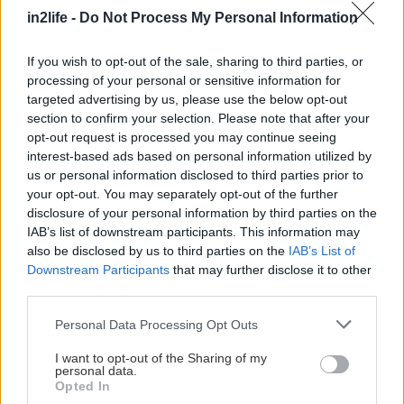
in2life -
Do Not Process My Personal Information
If you wish to opt-out of the sale, sharing to third parties, or
processing of your personal or sensitive information for
targeted advertising by us, please use the below opt-out
section to confirm your selection. Please note that after your
*Ο Μάνος και το ραδιόφωνο
opt-out request is processed you may continue seeing
interest-based ads based on personal information utilized by
Με βάση την πιο πάνω άποψή του περί
us or personal information disclosed to third parties prior to
χρεωκοπίας της μουσικής, έχτισε και την
your opt-out. You may separately opt-out of the further
παρουσία του στο ραδιόφωνο κατά την δεκαετία
disclosure of your personal information by third parties on the
IAB’s list of downstream participants. This information may
του ’80 και του ’90: Ανέλαβε το
Τρίτο Πρόγραμμα
also be disclosed by us to third parties on the
IAB’s List of
και το μετέτρεψε σε ένα μέσο πολιτικό, σε ένα
Downstream Participants
that may further disclose it to other
μέσο όπου η ομιλία, οι απόψεις, η προώθηση του
third parties.
πολιτισμού είχε τον πρώτο λόγο έναντι της
Please note that this website/app uses one or more Google
Personal Data Processing Opt Outs
μουσικής. Δύο δεκαετίες μετά, η στρατηγική του
services and may gather and store information including but
not limited to your visit or usage behaviour. You may click to
I want to opt-out of the Sharing of my
Χατζιδάκι έχει μετατραπεί για την πλειοψηφία των
personal data.
grant or deny consent to Google and its third-party tags to
ραδιοφώνων σε «βασίλειο» του playlist.
Opted In
use your data for below specified purposes in below Google