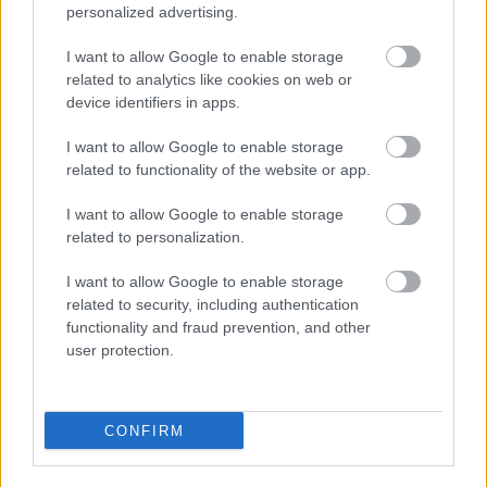
Υποψιασμένη λοιπόν, άνοιξε την σακούλα και
personalized advertising.
βρήκε μέσα το αγαλματάκι,
το οποίο είχε
I want to allow Google to enable storage
νωρίτερα πετάξει στα σκουπίδια ο αδερφός
related to analytics like cookies on web or
της
. Εκείνη το κράτησε, και το επέστρεψε στο
device identifiers in apps.
σπίτι του Μάνου Χατζιδάκι μετά τον θάνατό του.
I want to allow Google to enable storage
related to functionality of the website or app.
Μάλιστα, άλλη μια μαρτυρία που σχετίζεται με τα
I want to allow Google to enable storage
«Παιδιά του Πειραιά» αποδεικνύει πως ο Μάνος
related to personalization.
Χατζιδάκις, αφού χάρισε στην Ελλάδα ένα Όσκαρ,
I want to allow Google to enable storage
έδωσε στην συνέχεια μαθήματα ποιότητας,
related to security, including authentication
τολμώντας να «απαρνηθεί» το ίδιο του το
functionality and fraud prevention, and other
δημιούργημα: Σε ένα παριζιάνικο εστιατόριο, ο
user protection.
Μάνος δειπνούσε με την Μαρία Κάλλας, όταν μια
ορχήστρα πλησίασε στο τραπέζι τους και άρχισε
CONFIRM
να παίζει τα παιδιά του Πειραιά. Τότε, η Κάλλας
άρχισε να το σιγοτραγουδά και όλοι γύρισαν και