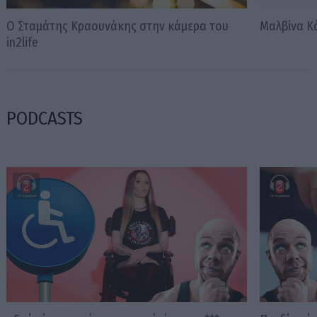
Ο Σταμάτης Κραουνάκης στην κάμερα του
Μαλβίνα Κ
in2life
PODCASTS