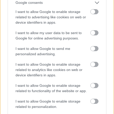
πρώτος"
Δήμου Αθη
Google consents
I want to allow Google to enable storage
related to advertising like cookies on web or
device identifiers in apps.
PODCASTS
I want to allow my user data to be sent to
Google for online advertising purposes.
I want to allow Google to send me
personalized advertising.
I want to allow Google to enable storage
related to analytics like cookies on web or
device identifiers in apps.
I want to allow Google to enable storage
related to functionality of the website or app.
I want to allow Google to enable storage
«Εγώ είμαι η ανάπηρη, αυτοί είναι οι μ***ες» –
Περδίκι εί
related to personalization.
Η Maria Rolls χωρίς φίλτρο
με τον Ho