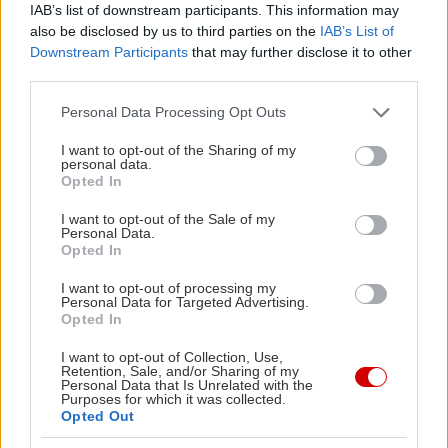
IAB’s list of downstream participants. This information may
also be disclosed by us to third parties on the
IAB’s List of
Downstream Participants
that may further disclose it to other
third parties.
Please note that this website/app uses one or more Google
Personal Data Processing Opt Outs
services and may gather and store information including but
Διαβάστε επίσης
not limited to your visit or usage behaviour. You may click to
I want to opt-out of the Sharing of my
personal data.
grant or deny consent to Google and its third-party tags to
Opted In
use your data for below specified purposes in below Google
consent section.
I want to opt-out of the Sale of my
Personal Data.
Opted In
I want to opt-out of processing my
Personal Data for Targeted Advertising.
Opted In
I want to opt-out of Collection, Use,
Retention, Sale, and/or Sharing of my
Personal Data that Is Unrelated with the
Purposes for which it was collected.
Opted Out
Σταμάτης Κραουνάκης: "Με βαριέμαι πάντα
Ο Σπύρος 