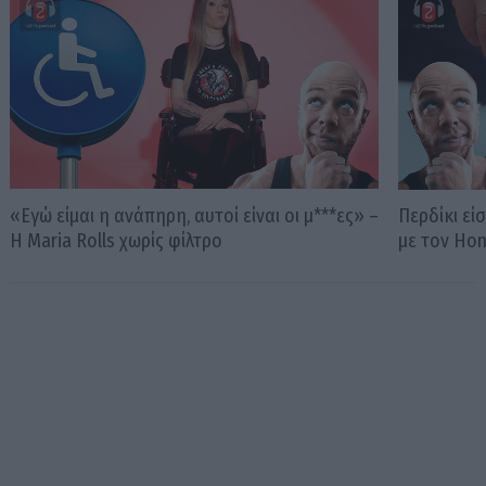
«Εγώ είμαι η ανάπηρη, αυτοί είναι οι μ***ες» –
Περδίκι εί
Η Maria Rolls χωρίς φίλτρο
με τον Ho