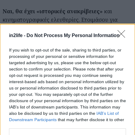
Ναι, θα έχει «ιστορικές ανακρίβειες»
και
κινηματογραφικές ελευθερίες. Ετοιμάσου για
διάφορα εθνίκια
έγκριτους αναλυτές να σκίζουνε
in2life -
Do Not Process My Personal Information
τα ρούχα τους σε τηλε- και ιντερνετο-παράθυρα.
If you wish to opt-out of the sale, sharing to third parties, or
Η μουσική θα είναι το κάτι άλλο:
Θέλοντας να
processing of your personal or sensitive information for
αποφύγει τις αναμενόμενες συμφωνικές
targeted advertising by us, please use the below opt-out
ορχήστρες και χορωδίες, ο Νόλαν ανέθεσε το
section to confirm your selection. Please note that after your
opt-out request is processed you may continue seeing
σάουντρακ στον σταθερό συνεργάτη του, Σουηδό
interest-based ads based on personal information utilized by
συνθέτη Λούντβιχ Γιόρανσον, κι αυτός με την
us or personal information disclosed to third parties prior to
σειρά του βρήκε την Ρόζα Φραγκοράπτη και τον
your opt-out. You may separately opt-out of the further
disclosure of your personal information by third parties on the
Κάλουμ Άρμστρονγκ που παίζουν αρχαία
IAB’s list of downstream participants. This information may
ελληνική λύρα και αυλό αντίστοιχα.
Δες εδώ
also be disclosed by us to third parties on the
IAB’s List of
φοβερή συνέντευξη
που έδωσε για τη μουσική της
Downstream Participants
that may further disclose it to other
third parties.
ταινίας η Φραγκοράπτη στο Wired.