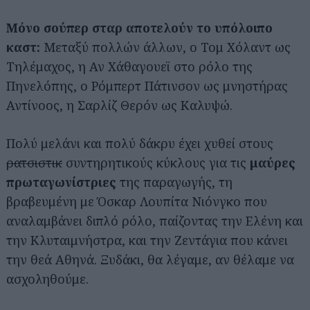
Μόνο σούπερ σταρ αποτελούν το υπόλοιπο
καστ:
Μεταξύ πολλών άλλων, ο Τομ Χόλαντ ως
Τηλέμαχος, η Αν Χάθαγουεϊ στο ρόλο της
Πηνελόπης, ο Ρόμπερτ Πάτινσον ως μνηστήρας
Αντίνοος, η Σαρλίζ Θερόν ως Καλυψώ.
Πολύ μελάνι και πολύ δάκρυ έχει χυθεί στους
ρατσιστικ
συντηρητικούς κύκλους για τις
μαύρες
πρωταγωνίστριες
της παραγωγής, τη
βραβευμένη με Όσκαρ Λουπίτα Νιόνγκο που
αναλαμβάνει διπλό ρόλο, παίζοντας την Ελένη και
την Κλυταιμνήστρα, και την Ζεντάγια που κάνει
την θεά Αθηνά. Ξυδάκι, θα λέγαμε, αν θέλαμε να
ασχοληθούμε.