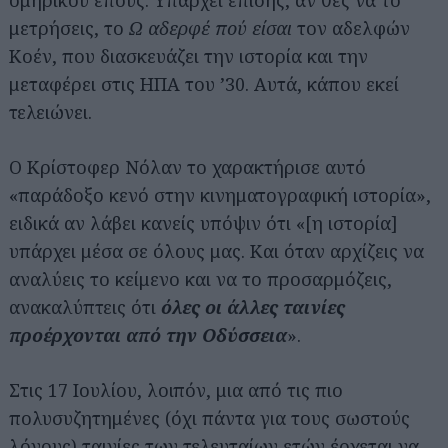
ομηρικού έπους. Υπάρχει επίσης, αν θες να το
μετρήσεις, το
Ω αδερφέ πού είσαι
τον αδελφών
Κοέν, που διασκευάζει την ιστορία και την
μεταφέρει στις ΗΠΑ του ’30. Αυτά, κάπου εκεί
τελειώνει.
Ο Κρίστοφερ Νόλαν το χαρακτήρισε αυτό
«παράδοξο κενό στην κινηματογραφική ιστορία»,
ειδικά αν λάβει κανείς υπόψιν ότι «[η ιστορία]
υπάρχει μέσα σε όλους μας. Και όταν αρχίζεις να
αναλύεις το κείμενο και να το προσαρμόζεις,
ανακαλύπτεις ότι
όλες οι άλλες ταινίες
προέρχονται από την Οδύσσεια
».
Στις 17 Ιουλίου, λοιπόν, μια από τις πιο
πολυσυζητημένες (όχι πάντα για τους σωστούς
λόγους) ταινίες των τελευταίων ετών έρχεται να