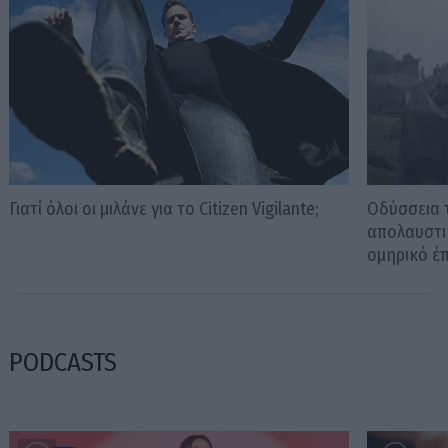
Γιατί όλοι οι μιλάνε για το Citizen Vigilante;
Οδύσσεια 
απολαυστικ
ομηρικό έ
PODCASTS