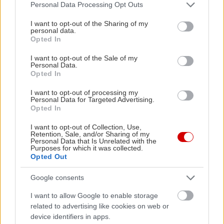
Please note that this website/app uses one or more Google
Personal Data Processing Opt Outs
services and may gather and store information including but
Όλες οι Ταινίες
not limited to your visit or usage behaviour. You may click to
I want to opt-out of the Sharing of my
personal data.
grant or deny consent to Google and its third-party tags to
Opted In
ΤΑΙΝΊΕΣ (ΕΛΛΗΝΙΚΌΣ ΤΊΤΛΟΣ)
use your data for below specified purposes in below Google
consent section.
I want to opt-out of the Sale of my
Personal Data.
ΤΑΙΝΊΕΣ (ΠΡΩΤΌΤΥΠΟΣ ΤΊΤΛΟΣ)
Opted In
I want to opt-out of processing my
Όλες οι Αίθουσες
Personal Data for Targeted Advertising.
Opted In
ΑΝΆ ΠΕΡΙΟΧΉ
I want to opt-out of Collection, Use,
Retention, Sale, and/or Sharing of my
Personal Data that Is Unrelated with the
ΑΊΘΟΥΣΕΣ (ΑΛΦΑΒΗΤΙΚΆ)
Purposes for which it was collected.
Opted Out
MULTIPLEX
Google consents
I want to allow Google to enable storage
related to advertising like cookies on web or
device identifiers in apps.