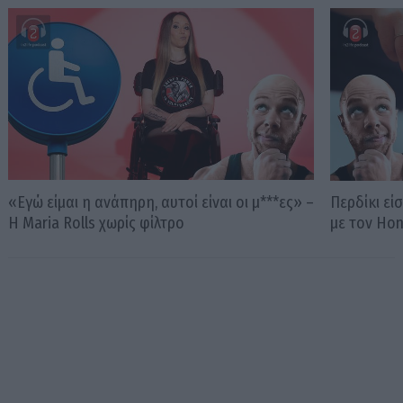
«Εγώ είμαι η ανάπηρη, αυτοί είναι οι μ***ες» –
Περδίκι εί
Η Maria Rolls χωρίς φίλτρο
με τον Ho