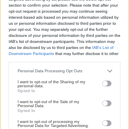
section to confirm your selection. Please note that after your
Οι Πανελλαδικές των ΕΠΑΛ δεν είναι ούτε το
opt-out request is processed you may continue seeing
εύκολο μονοπάτι, ούτε ένας δρόμος χωρίς
interest-based ads based on personal information utilized by
us or personal information disclosed to third parties prior to
διέξοδο, αλλά μια τρομερή ευκαιρία να
your opt-out. You may separately opt-out of the further
συνδυάσεις την πρακτική γνώση με την
disclosure of your personal information by third parties on the
ακαδημαϊκή εξέλιξη.
IAB’s list of downstream participants. This information may
also be disclosed by us to third parties on the
IAB’s List of
Downstream Participants
that may further disclose it to other
Κλείσε τα αυτιά σου στους μύθους, φτιάξε ένα
third parties.
καλό πρόγραμμα, διάλεξε τους σωστούς
Please note that this website/app uses one or more Google
Personal Data Processing Opt Outs
συμμάχους στην προετοιμασία σου,
services and may gather and store information including but
συγκεντρώσου στον στόχο σου και να είσαι
not limited to your visit or usage behaviour. You may click to
I want to opt-out of the Sharing of my
personal data.
grant or deny consent to Google and its third-party tags to
σίγουρος/η ότι τον Οκτώβριο θα κρατάς το πάσο
Opted In
use your data for below specified purposes in below Google
της σχολής που πραγματικά ονειρεύεσαι. Καλή
consent section.
I want to opt-out of the Sale of my
επιτυχία και πίστεψε στον εαυτό σου!
Personal Data.
Opted In
I want to opt-out of processing my
Personal Data for Targeted Advertising.