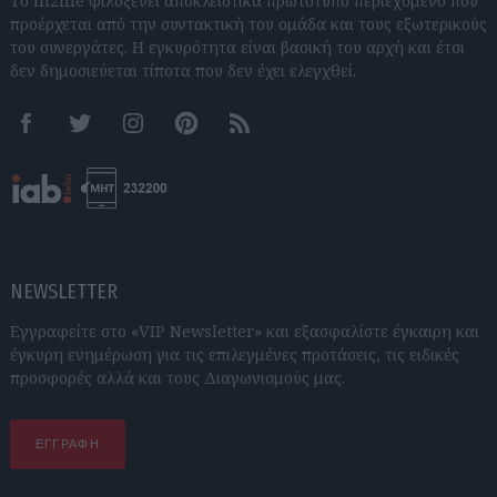
Το In2life φιλοξενεί αποκλειστικά πρωτότυπο περιεχόμενο που
προέρχεται από την συντακτική του ομάδα και τους εξωτερικούς
του συνεργάτες. Η εγκυρότητα είναι βασική του αρχή και έτσι
δεν δημοσιεύεται τίποτα που δεν έχει ελεγχθεί.
Facebook
Twitter
Instagram
Pinterest
RSS feeds
NEWSLETTER
Εγγραφείτε στο «VIP Newsletter» και εξασφαλίστε έγκαιρη και
έγκυρη ενημέρωση για τις επιλεγμένες προτάσεις, τις ειδικές
προσφορές αλλά και τους Διαγωνισμούς μας.
ΕΓΓΡΑΦΗ