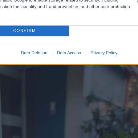
λούδια που προσφέρουν.
cation functionality and fraud prevention, and other user protection.
νες μας διεθνείς κουζίνες μέχρι παραδοσιακά ταβερν
ξαιρετικές bar food επιλογές μέχρι street food για
CONFIRM
ράτι έχει μια γαστρονομική λύση σε κάθε πρόβλημα
ολυπόθητη ερώτηση στο τραπέζι: «πού τρώμε σήμερ
Data Deletion
Data Access
Privacy Policy