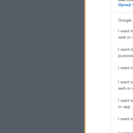
Opted 
Google 
I want t
web or d
I want t
purpose
Π
ι
I want 
χ
I want t
Π
web or d
τ
I want t
ουρά για τα νέα
or app.
Εδώ, μπορείς να
I want t
καφέ, μπαρ και
I want t