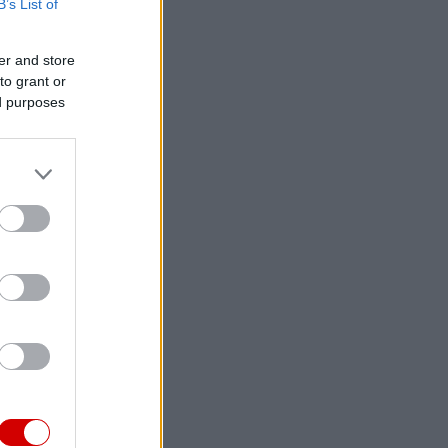
B’s List of
er and store
to grant or
ed purposes