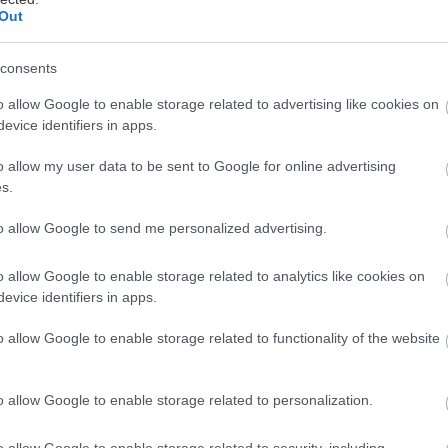
Out
consents
o allow Google to enable storage related to advertising like cookies on
evice identifiers in apps.
o allow my user data to be sent to Google for online advertising
s.
άτσες πάνε κι έρχονται, γαστρονομικές μόδες περν
to allow Google to send me personalized advertising.
ωρίς να ακουμπήσουν τα ελληνικά εστιατόρια κι όμω
o allow Google to enable storage related to analytics like cookies on
αγκρατάρα παραμένει εκεί μόνιμο στέκι Αθηναίων κ
evice identifiers in apps.
ης πιο ζωντανής γειτονιάς της Αθήνας, με τους food
o allow Google to enable storage related to functionality of the website
 εστιατορικά projects της περιοχής.
 βρεις κάθε πιθανό κι απίθανο food spot έχεις ποτέ 
o allow Google to enable storage related to personalization.
 φαγάδικα να διεκδικούν μια θέση στην καρδιά σου, 
o allow Google to enable storage related to security, including