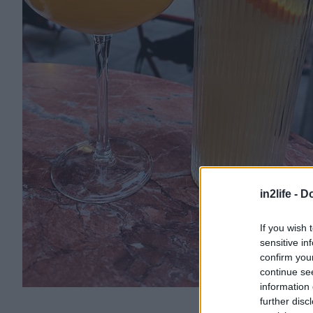
in2life -
Do
If you wish 
sensitive in
confirm you
continue se
information 
further disc