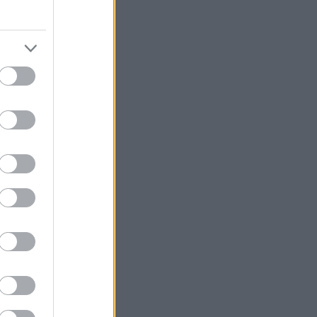
ούν ξώφαλτσα
ς η
αι επισκεπτών
ies να κάνουν
φανταστεί, με
μέσα από τα