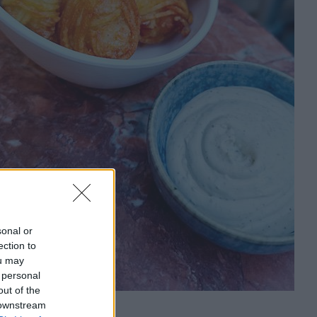
sonal or
ection to
ou may
 personal
out of the
 downstream