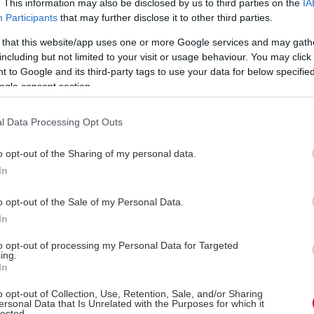
. This information may also be disclosed by us to third parties on the
IA
Participants
that may further disclose it to other third parties.
 that this website/app uses one or more Google services and may gath
including but not limited to your visit or usage behaviour. You may click 
 to Google and its third-party tags to use your data for below specifi
ogle consent section.
l Data Processing Opt Outs
o opt-out of the Sharing of my personal data.
In
o opt-out of the Sale of my Personal Data.
In
to opt-out of processing my Personal Data for Targeted
ing.
In
o opt-out of Collection, Use, Retention, Sale, and/or Sharing
ersonal Data that Is Unrelated with the Purposes for which it
lected.