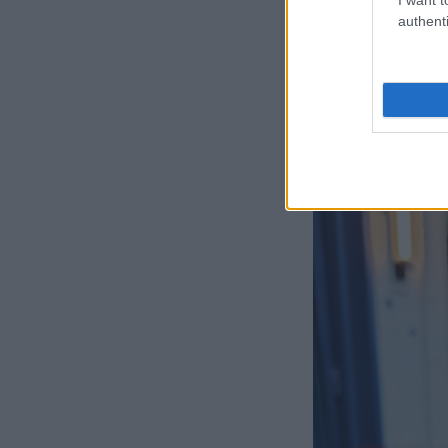
αναρίθμητα κα
authenti
Από τις αγαπημέ
day χώρους με ε
γούστα το Παγκ
όταν πέσει η π