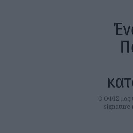
Έν
Π
κατ
Ο ΟΦΙΣ μας 
signature 