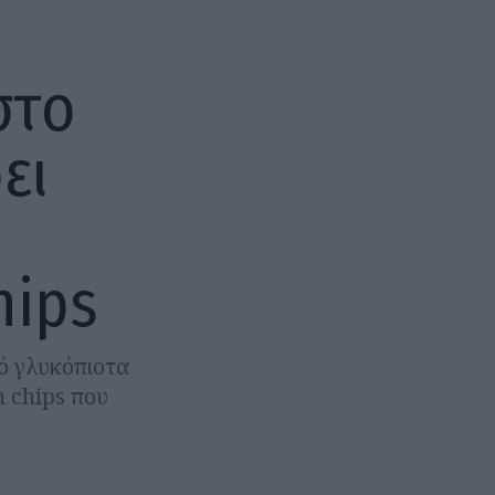
στο
ει
hips
ό γλυκόπιοτα
n chips που