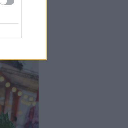
άκια κι από all
 μερακλήδικα
 που προκύψει
α»;