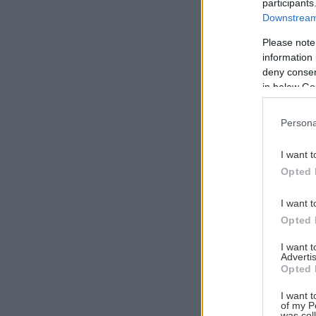
participants
Downstream 
Please note
information 
Αναζήτηση
deny consent
για...
in below Go
Persona
I want t
Opted 
I want t
Opted 
I want 
Advertis
Opted 
I want t
of my P
was col