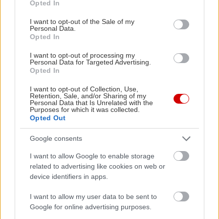
Opted In
use your data for below specified purposes in below Google
consent section.
I want to opt-out of the Sale of my
Personal Data.
Opted In
I want to opt-out of processing my
Personal Data for Targeted Advertising.
Opted In
I want to opt-out of Collection, Use,
Retention, Sale, and/or Sharing of my
Personal Data that Is Unrelated with the
Purposes for which it was collected.
Opted Out
Κυριακή Γκιόκα
Google consents
I want to allow Google to enable storage
Η Κυριακή Γκιόκα γεννήθηκε και κατοικεί στην Ελευσίνα.
related to advertising like cookies on web or
Αποφοίτησε από τo Pansik Fashion School ως σχεδιάστρια
device identifiers in apps.
μόδας. Κατόπιν, πραγματοποίησε σπουδές Μεταφυσικής και
Ψυχολογίας, στο πλευρό του Πητ Παπαδάκου και άλλων
I want to allow my user data to be sent to
καταξιωμένων διδασκάλων. Εδώ και χρόνια καταγίνεται
Google for online advertising purposes.
επαγγελματικά με την επιστήμη της Αστρολογίας, την