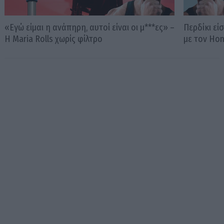
«Εγώ είμαι η ανάπηρη, αυτοί είναι οι μ***ες» –
Περδίκι εί
Η Maria Rolls χωρίς φίλτρο
με τον Ho