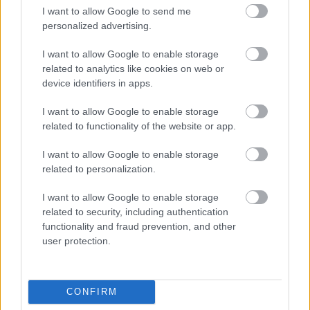
I want to allow Google to send me
«αγαπημένη της γλώσσα», όπως η ίδια τη χαρακτηρίζει.
personalized advertising.
Εκτός από τη συγγραφική της δραστηριότητα, διατηρεί το
κέντρο Αστρολογίας και Πρακτικού Εσωτερισμού «Σίβυλλες»
I want to allow Google to enable storage
(Πανεπιστημίου 61, Αθήνα), όπου παραδίδει σεμινάρια και
related to analytics like cookies on web or
προσφέρει ιδιωτικές συνεδρίες.
device identifiers in apps.
I want to allow Google to enable storage
related to functionality of the website or app.
I want to allow Google to enable storage
Διαβάστε επίσης
related to personalization.
I want to allow Google to enable storage
related to security, including authentication
functionality and fraud prevention, and other
user protection.
CONFIRM