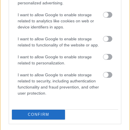
personalized advertising.
I want to allow Google to enable storage
related to analytics like cookies on web or
device identifiers in apps.
I want to allow Google to enable storage
related to functionality of the website or app.
I want to allow Google to enable storage
related to personalization.
I want to allow Google to enable storage
Ηρώ Κουνάδη
related to security, including authentication
functionality and fraud prevention, and other
Γεννήθηκε στον Πειραιά, μεγάλωσε στην αθάνατη ελληνική
user protection.
επαρχία που της έμαθε να εκτιμάει την Αθήνα. Αγαπάει τα
ταξίδια, το θέατρο, τις γάτες της και τα βιβλία του Χούλιο
Κορτάσαρ, και πιστεύει ακράδαντα στο ρητό που λέει ότι «οι
CONFIRM
μόνοι νορμάλ άνθρωποι είναι αυτοί που δεν ξέρεις καλά».
Σπούδασε Επικοινωνία και ΜΜΕ στο Πανεπιστήμιο Αθηνών