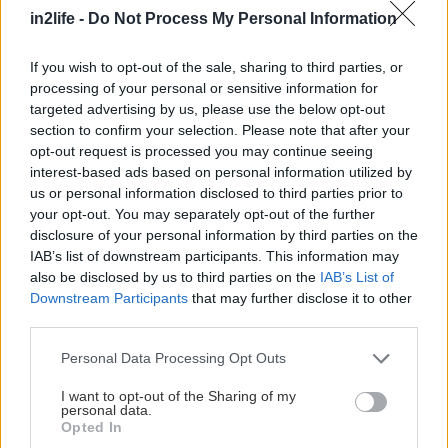
που να μας επιτρέπουν να βγαίνουμε και λίγο
in2life -
Do Not Process My Personal Information
παραέξω, και να μην στοιβαζόμαστε όλοι μαζί εδώ
γύρω. Τουτέστιν, όπως κάθε πρόβλημα, έτσι και
If you wish to opt-out of the sale, sharing to third parties, or
αυτό είναι του συστήματος, όχι των άλλων
processing of your personal or sensitive information for
ανθρώπων. Ευχαριστούμε που προτιμήσατε εμάς
targeted advertising by us, please use the below opt-out
section to confirm your selection. Please note that after your
για τα κοινωνικά σας μηνύματα, κι αυτό το
opt-out request is processed you may continue seeing
καλοκαίρι.
interest-based ads based on personal information utilized by
us or personal information disclosed to third parties prior to
your opt-out. You may separately opt-out of the further
disclosure of your personal information by third parties on the
IAB’s list of downstream participants. This information may
also be disclosed by us to third parties on the
IAB’s List of
Downstream Participants
that may further disclose it to other
third parties.
Please note that this website/app uses one or more Google
Personal Data Processing Opt Outs
services and may gather and store information including but
not limited to your visit or usage behaviour. You may click to
I want to opt-out of the Sharing of my
personal data.
grant or deny consent to Google and its third-party tags to
Opted In
use your data for below specified purposes in below Google