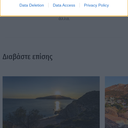
όταν ακόμα το internet το λέγαμε «νέα μέσα» και ήρθε στο
Data Deletion
Data Access
Privacy Policy
in2life το 2006, για να γράφει για ταξίδια. Έμεινε για όλα τα
άλλα.
Διαβάστε επίσης