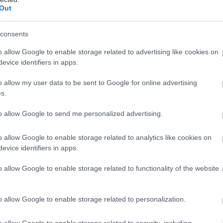
Out
consents
o allow Google to enable storage related to advertising like cookies on
evice identifiers in apps.
o allow my user data to be sent to Google for online advertising
s.
to allow Google to send me personalized advertising.
o allow Google to enable storage related to analytics like cookies on
evice identifiers in apps.
o allow Google to enable storage related to functionality of the website
o allow Google to enable storage related to personalization.
νέα, ολοκληρωμένη
σειρά υπηρεσιών δικτύωσης νέ
SMOTE SD Everything
, που προσφέρει στις επιχειρή
o allow Google to enable storage related to security, including