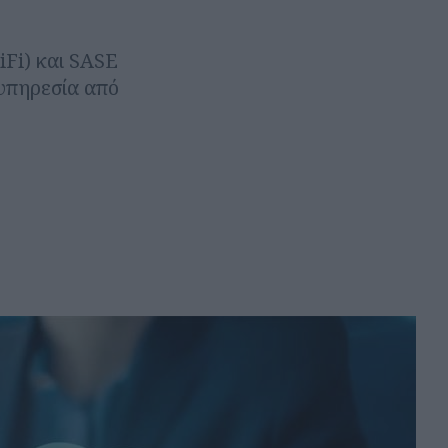
Fi) και SASE
 υπηρεσία από