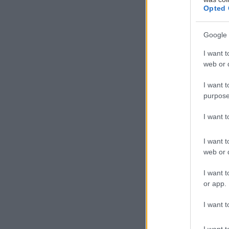
Opted 
Google 
I want t
web or d
I want t
purpose
I want 
I want t
web or d
I want t
or app.
I want t
η 
CO
I want t