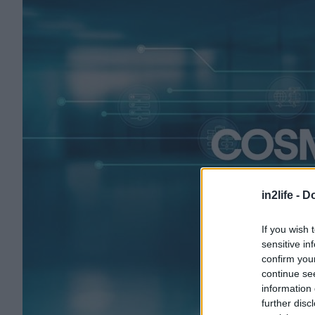
in2life -
Do
If you wish 
sensitive in
confirm you
continue se
information 
further disc