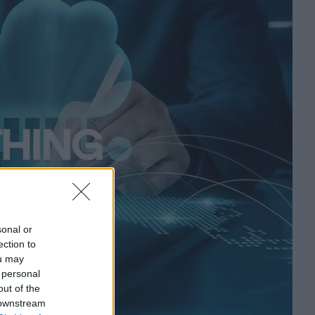
sonal or
ection to
ou may
 personal
out of the
 downstream