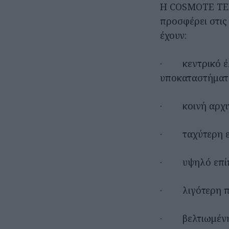
Η COSMOTE TEL
προσφέρει στις
έχουν:
· κεντρικό έλε
υποκαταστήματα,
· κοινή αρχιτ
· ταχύτερη εν
· υψηλό επίπ
· λιγότερη π
· βελτιωμένη 