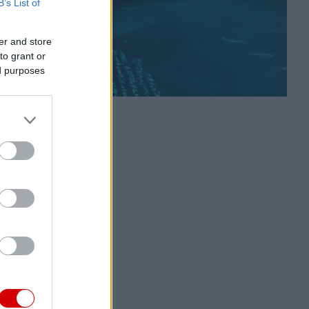
B’s List of
er and store
to grant or
ed purposes