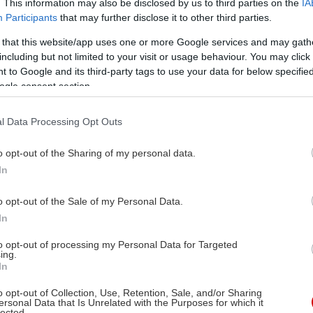
. This information may also be disclosed by us to third parties on the
IA
Participants
that may further disclose it to other third parties.
 that this website/app uses one or more Google services and may gath
including but not limited to your visit or usage behaviour. You may click 
 to Google and its third-party tags to use your data for below specifi
ogle consent section.
l Data Processing Opt Outs
o opt-out of the Sharing of my personal data.
In
o opt-out of the Sale of my Personal Data.
In
to opt-out of processing my Personal Data for Targeted
ing.
In
o opt-out of Collection, Use, Retention, Sale, and/or Sharing
ersonal Data that Is Unrelated with the Purposes for which it
lected.