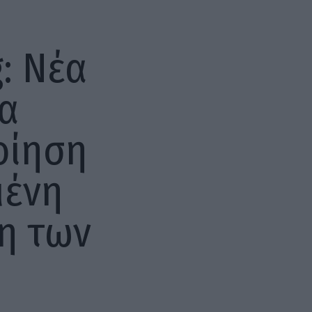
: Νέα
ια
οίηση
μένη
η των