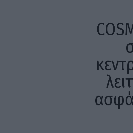
COSM
σ
κεντ
λει
ασφά