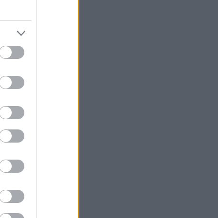
ας γενιάς
σεις