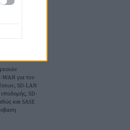
πίπεδο
OTE TELEKOM.
ηγμένες
λήρως
να αποκτήσουν
ία διαχείριση,
παρουσίας.
ηρεσιών
SD-WAN για τον
δέσεων, SD-LAN
ς υποδομής, SD-
αθώς και SASE
όσβαση