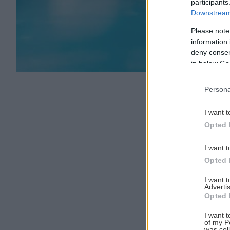
participants
Downstream 
Please note
information 
Αναζήτηση
deny consent
για...
in below Go
Persona
I want t
Opted 
I want t
Opted 
I want 
Advertis
Opted 
I want t
of my P
was col