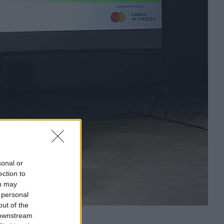
sonal or
ection to
ou may
 personal
out of the
τη συνέντευξη τύπου
 downstream