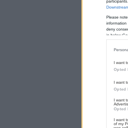
participants
Downstream 
Please note
information 
Αναζήτηση
deny consent
για...
in below Go
Persona
I want t
Opted 
I want t
Opted 
I want 
Advertis
Opted 
I want t
of my P
was col