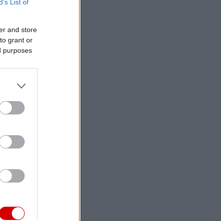
B’s List of
er and store
to grant or
ed purposes