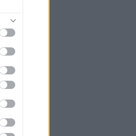
 της Ελλάδας —
το Διεθνές
ς και
Arts. Μια νέα,
κοσύστημα, με
ίας σε διεθνές