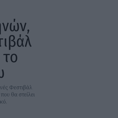
ηνών,
τιβάλ
 το
ω
θνές Φεστιβάλ
που θα στείλει
κό.