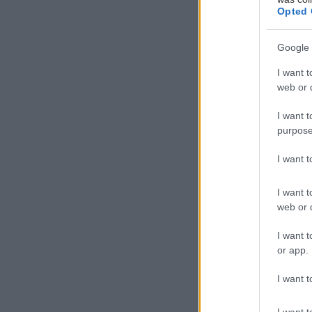
Opted 
Google 
I want t
web or d
I want t
purpose
I want 
Τ
ρει
I want t
το 
web or d
Φε
I want t
εγκ
or app.
πολυδιάστατη π
στόχο την περα
I want t
επίπεδο.
I want t