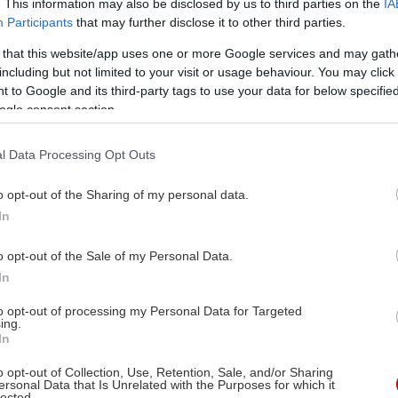
. This information may also be disclosed by us to third parties on the
IA
Participants
that may further disclose it to other third parties.
 that this website/app uses one or more Google services and may gath
including but not limited to your visit or usage behaviour. You may click 
 to Google and its third-party tags to use your data for below specifi
ogle consent section.
l Data Processing Opt Outs
o opt-out of the Sharing of my personal data.
In
o opt-out of the Sale of my Personal Data.
In
to opt-out of processing my Personal Data for Targeted
ing.
In
o opt-out of Collection, Use, Retention, Sale, and/or Sharing
ersonal Data that Is Unrelated with the Purposes for which it
lected.