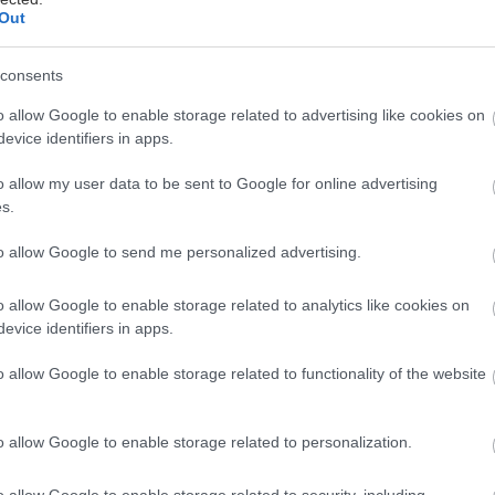
Out
consents
o allow Google to enable storage related to advertising like cookies on
evice identifiers in apps.
o allow my user data to be sent to Google for online advertising
s.
to allow Google to send me personalized advertising.
ς από τους σημαντικότερους πολιτιστικούς θεσμούς
o allow Google to enable storage related to analytics like cookies on
Φεστιβάλ Αθηνών Επιδαύρου, το Εθνικό Θέατρο και 
evice identifiers in apps.
στιβάλ Χορού Καλαμάτας— ενώνουν τις δυνάμεις του
o allow Google to enable storage related to functionality of the website
αινιάζουν το SYSTEMA — For the Greek Performing 
λατφόρμα για το σύγχρονο ελληνικό πολιτιστικό οι
ιτέρω διάχυση της ελληνικής καλλιτεχνικής δημιουργ
o allow Google to enable storage related to personalization.
o allow Google to enable storage related to security, including