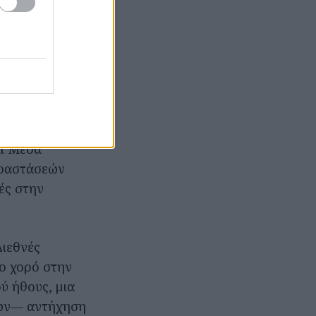
— Greek Agora
αι του Showcase
τεί μέχρι
πιμελητές/ριες
αι Μέσα
αραστάσεών
ές στην
Διεθνές
ο χορό στην
ύ ήθους, μια
ρων— αντήχηση