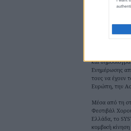
authenti
Από το gr
Το SYSTEMA χτί
of Performance
από το Εθνικό 
σήμερα περισσότ
και δημοσιογρά
Ενημέρωσης από
τους να έχουν τ
Ευρώπη, την Ασ
Μέσα από τη στ
Φεστιβάλ Χορο
Ελλάδα, το SYS
κομβική κίνηση