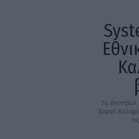
Syst
Εθνι
Κα
Το Φεστιβάλ 
Χορού Καλαμάτ
τι