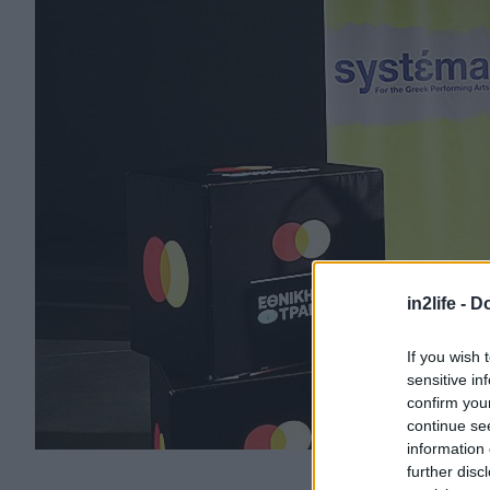
in2life -
Do
If you wish 
sensitive in
confirm you
continue se
information 
Ο καλλιτεχνικός δι
further disc