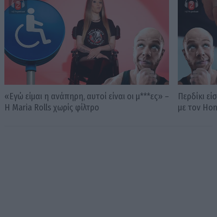
«Εγώ είμαι η ανάπηρη, αυτοί είναι οι μ***ες» –
Περδίκι εί
Η Maria Rolls χωρίς φίλτρο
με τον Ho