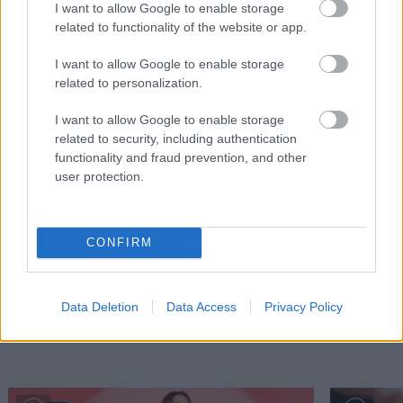
I want to allow Google to enable storage
related to functionality of the website or app.
I want to allow Google to enable storage
related to personalization.
I want to allow Google to enable storage
related to security, including authentication
functionality and fraud prevention, and other
user protection.
Πώς θα την παλέψεις έξω αν κόβεις το
Παγκόσμια
κάπνισμα
Συμβουλές 
CONFIRM
Data Deletion
Data Access
Privacy Policy
PODCASTS