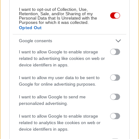
in2life team
I want to opt-out of Collection, Use,
Retention, Sale, and/or Sharing of my
Personal Data that Is Unrelated with the
Γεννήθηκε τον Νοέμβριο του 2005, βρήκε τον δρόμο της
Purposes for which it was collected.
Opted Out
(μαζί με την έμπνευση) στα στενά της Αθήνας, κι από τότε
μέχρι σήμερα δεν έχει σταματήσει να μεγαλώνει.
Google consents
Αμετανόητα περίεργη, θα πάει με την ίδια ευκολία σε
συνοικιακά κουτούκια και σε τρέντι μπαρ, και θα σου μιλήσει
I want to allow Google to enable storage
με τον ίδιο ενθουσιασμό για τα ταξίδια της, τα νέα της
related to advertising like cookies on web or
device identifiers in apps.
ημέρας, τα θέατρα της πόλης, τις παλαβομάρες του ίντερνετ
και τις τελευταίες τάσεις σε διατροφή και άσκηση. Υπόσχεται
I want to allow my user data to be sent to
πως μόνο ό,τι αξίζει γίνεται byte.
Google for online advertising purposes.
I want to allow Google to send me
personalized advertising.
I want to allow Google to enable storage
Διαβάστε επίσης
related to analytics like cookies on web or
device identifiers in apps.