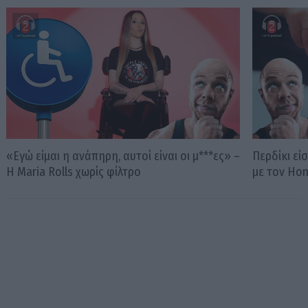
«Εγώ είμαι η ανάπηρη, αυτοί είναι οι μ***ες» –
Περδίκι εί
Η Maria Rolls χωρίς φίλτρο
με τον Ho