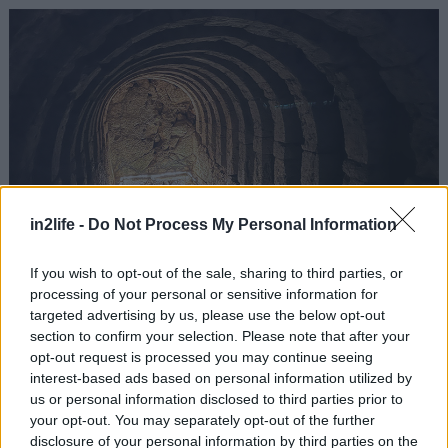
in2life -
Do Not Process My Personal Information
If you wish to opt-out of the sale, sharing to third parties, or
processing of your personal or sensitive information for
targeted advertising by us, please use the below opt-out
Παρόλο που αποτελεί για πολύ κόσμο το απόλυτο
section to confirm your selection. Please note that after your
χαϊλάητ του, δεν είναι η κρύπτη ο μοναδικός
opt-out request is processed you may continue seeing
interest-based ads based on personal information utilized by
λόγος να επισκεφθείς το
Νεκρομαντείο του
us or personal information disclosed to third parties prior to
Αχέροντα
.
Αρχαιολογικός χώρος
your opt-out. You may separately opt-out of the further
φαντασμαγορικός
, με κτίρια τόσο ετερόκλητα
disclosure of your personal information by third parties on the