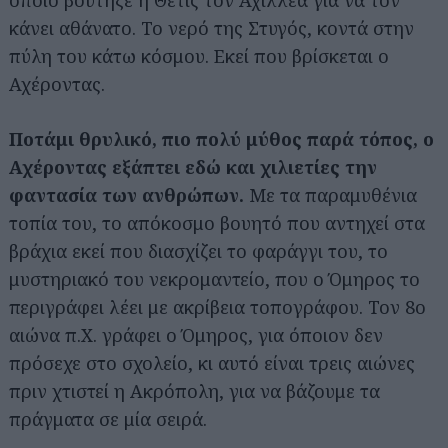
οποίο βούτηξε η Θέτις τον Αχιλλέα για να τον
κάνει αθάνατο. Το νερό της Στυγός, κοντά στην
πύλη του κάτω κόσμου. Εκεί που βρίσκεται ο
Αχέροντας.
Ποτάμι θρυλικό, πιο πολύ μύθος παρά τόπος, ο
Αχέροντας εξάπτει εδώ και χιλιετίες την
φαντασία των ανθρώπων.
Με τα παραμυθένια
τοπία του, το απόκοσμο βουητό που αντηχεί στα
βράχια εκεί που διασχίζει το φαράγγι του, το
μυστηριακό του νεκρομαντείο, που ο Όμηρος το
περιγράφει λέει με ακρίβεια τοπογράφου. Τον 8ο
αιώνα π.Χ. γράφει ο Όμηρος, για όποιον δεν
πρόσεχε στο σχολείο, κι αυτό είναι τρεις αιώνες
πριν χτιστεί η Ακρόπολη, για να βάζουμε τα
πράγματα σε μία σειρά.