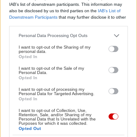
IAB’s list of downstream participants. This information may
όσο τα αρχαία δωμάτια επικοινωνίας με τους
also be disclosed by us to third parties on the
IAB’s List of
νεκρούς και η κατοικία ενός Οθωμανού αγά του
Downstream Participants
that may further disclose it to other
19ου αιώνα, και με τη θέα του να αφήνει το
third parties.
βλέμμα να αγκαλιάσει τις απέραντες πεδιάδες
Please note that this website/app uses one or more Google
Personal Data Processing Opt Outs
γύρω στη θέση των οποίων άλλοτε βρισκόταν η
services and may gather and store information including but
not limited to your visit or usage behaviour. You may click to
I want to opt-out of the Sharing of my
θρυλική Αχερουσία λίμνη, είναι δικαιολογημένα ο
personal data.
grant or deny consent to Google and its third-party tags to
δημοφιλέστερος ολόκληρης της Ηπείρου. Γεγονός
Opted In
use your data for below specified purposes in below Google
που χρωστά πρωτίστως στις ιστορίες του, οι
consent section.
I want to opt-out of the Sale of my
Personal Data.
οποίες ξεκινούν από τον Οδυσσέα να κατεβαίνει
Opted In
από εδώ στον Άδη για να βρει τον Τειρεσία να του
I want to opt-out of processing my
πει τι πρέπει τέλος πάντων να κάνει για να γυρίσει
Personal Data for Targeted Advertising.
στην Ιθάκη.
Opted In
I want to opt-out of Collection, Use,
Retention, Sale, and/or Sharing of my
Να πούμε μία τέτοια, λιγότερο γνωστή, για χάρη
Personal Data that Is Unrelated with the
Purposes for which it was collected.
της οποίας θα χρειαστεί να απομακρύνεις παιδιά
Opted Out
και ευπαθείς ομάδες για λίγο από την οθόνη;
Μια