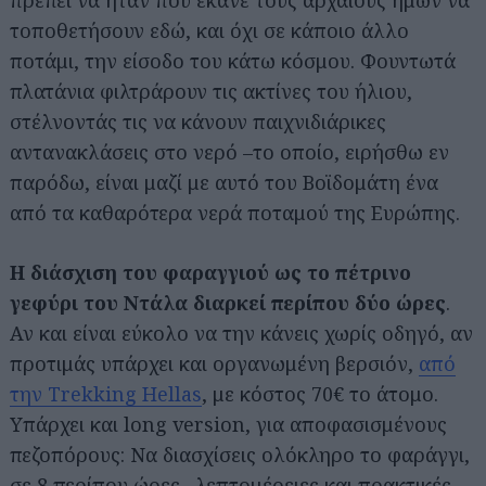
πρέπει να ήταν που έκανε τους αρχαίους ημών να
τοποθετήσουν εδώ, και όχι σε κάποιο άλλο
ποτάμι, την είσοδο του κάτω κόσμου. Φουντωτά
πλατάνια φιλτράρουν τις ακτίνες του ήλιου,
στέλνοντάς τις να κάνουν παιχνιδιάρικες
αντανακλάσεις στο νερό –το οποίο, ειρήσθω εν
παρόδω, είναι μαζί με αυτό του Βοϊδομάτη ένα
από τα καθαρότερα νερά ποταμού της Ευρώπης.
Η διάσχιση του φαραγγιού ως το πέτρινο
γεφύρι του Ντάλα διαρκεί περίπου δύο ώρες
.
Αν και είναι εύκολο να την κάνεις χωρίς οδηγό, αν
προτιμάς υπάρχει και οργανωμένη βερσιόν,
από
την Trekking Hellas
, με κόστος 70€ το άτομο.
Υπάρχει και long version, για αποφασισμένους
πεζοπόρους: Να διασχίσεις ολόκληρο το φαράγγι,
σε 8 περίπου ώρες –λεπτομέρειες και πρακτικές