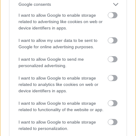
φορά κι έναν καιρό, λέει ο Ηρόδοτος
, ο βασιλιάς
Google consents
της Κορίνθου Περίανδρος φιλοξενεί έναν πλούσιο
I want to allow Google to enable storage
φίλο, που του δίνει να φυλάξει σε ασφαλές σημείο
related to advertising like cookies on web or
device identifiers in apps.
έναν θησαυρό. Ο Περίανδρος τον δίνει στη
γυναίκα του, τη Μέλισσα, εκείνη τον κρύβει, στο
I want to allow my user data to be sent to
μεταξύ όμως μέχρι να επιστρέψει ο φίλος η
Google for online advertising purposes.
Μέλισσα πεθαίνει –για την ακρίβεια, αν
I want to allow Google to send me
πιστέψουμε τις φήμες, ο Περίανδρος τη σκοτώνει.
personalized advertising.
I want to allow Google to enable storage
Τι να κάνει ο απεγνωσμένος βασιλιάς με τον φίλο
related to analytics like cookies on web or
που του γυρεύει τα ρέστα, στο νεκρομαντείο θα
device identifiers in apps.
στείλει αποστολή, να βρουν τη νεκρή γυναίκα να
I want to allow Google to enable storage
τους πει πού είναι τέλος πάντων κρυμμένος ο
related to functionality of the website or app.
θησαυρός. «Μη σώσει και μάθει» τους λέει έξαλλη
I want to allow Google to enable storage
εκείνη, «είμαι γυμνή και κρυώνω» (σ.Σ.: τσιφούτης
related to personalization.
ο Περίανδρος, την έχει θάψει χωρίς ρούχα και