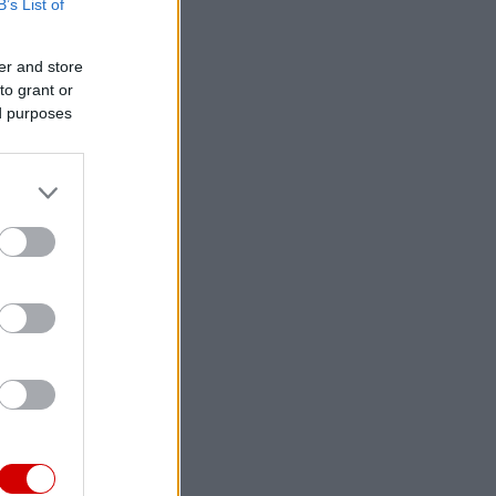
B’s List of
er and store
to grant or
ed purposes