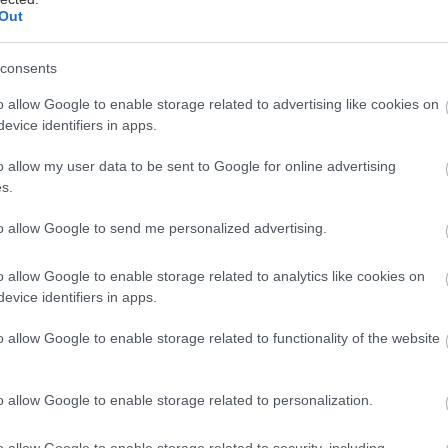
Out
consents
o allow Google to enable storage related to advertising like cookies on
evice identifiers in apps.
ο και να μην θέλεις να το παραδεχθείς το στυλ είναι
o allow my user data to be sent to Google for online advertising
ης προσωπικότητάς σου κι είναι πολύ σημαντικό να 
s.
αραμελείς και να το ανανεώνεις σε κάθε δυνατή ευκ
υτά αλλά χωρίς να ξοδέψεις πολλά χρήματα δύσκολα
to allow Google to send me personalized advertising.
 πεις και με το δίκιο σου, όμως δεν χρειάζεται να ξε
o allow Google to enable storage related to analytics like cookies on
ες, οικονομικές κινήσεις μπορείς να δώσεις νέα πνο
evice identifiers in apps.
ρίς να πληρώσεις μια περιουσία. Στην ουσία, παίζει
χεις και προσθέτεις μερικές φρέσκες πινελιές που ό
o allow Google to enable storage related to functionality of the website
αφορά. Εμείς ετοιμάσαμε μια λίστα με δέκα πρακτικά
ιμάσεις από σήμερα:
o allow Google to enable storage related to personalization.
o allow Google to enable storage related to security, including