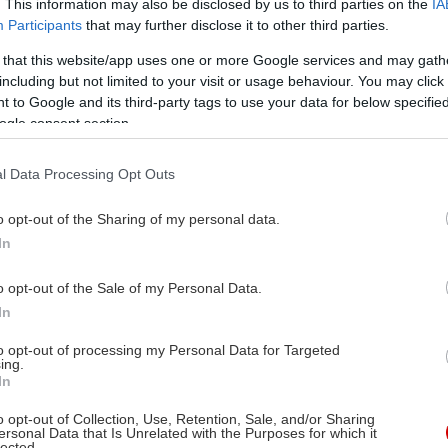
. This information may also be disclosed by us to third parties on the
IA
Participants
that may further disclose it to other third parties.
 that this website/app uses one or more Google services and may gath
including but not limited to your visit or usage behaviour. You may click 
 to Google and its third-party tags to use your data for below specifi
ogle consent section.
l Data Processing Opt Outs
o opt-out of the Sharing of my personal data.
In
o opt-out of the Sale of my Personal Data.
In
to opt-out of processing my Personal Data for Targeted
ing.
In
o opt-out of Collection, Use, Retention, Sale, and/or Sharing
ersonal Data that Is Unrelated with the Purposes for which it
lected.