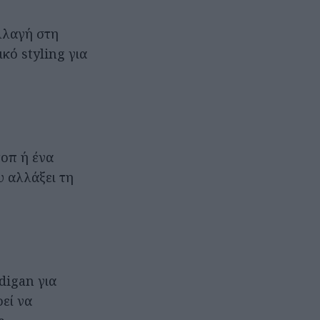
λλαγή στη
κό styling για
τοπ ή ένα
υ αλλάξει τη
digan για
εί να