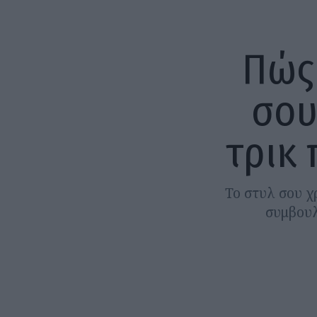
Πώς 
σου
τρικ 
Το στυλ σου χ
συμβουλ