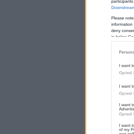
participants
Downstream 
Please note
information 
Αναζήτηση
deny consent
για...
in below Go
Persona
I want t
Opted 
I want t
Opted 
I want 
Advertis
Opted 
I want t
of my P
was col