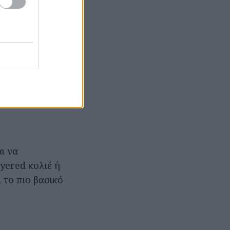
τας σε κάθε
ρκεί να
αζί. Το λευκό
τήσει άλλο αέρα
ι να
ayered κολιέ ή
 το πιο βασικό