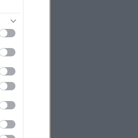
 ένα κομμάτι
μην το
αιρία. Καλά όλα
 θα δεις
παραδιαστείς. Με
ή στην
ς έξυπνα με
μως μπορούν και
 τρικ που