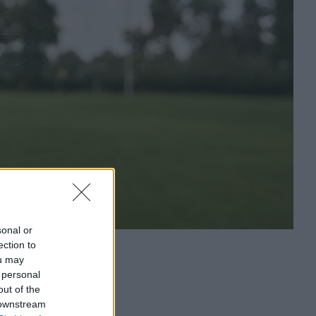
sonal or
ection to
ou may
 personal
out of the
 downstream