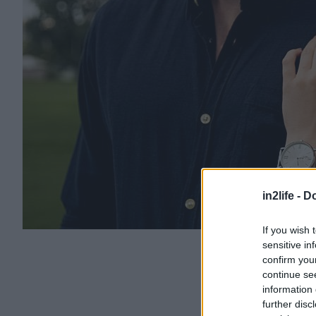
in2life -
Do
If you wish 
sensitive in
confirm you
continue se
information 
further disc