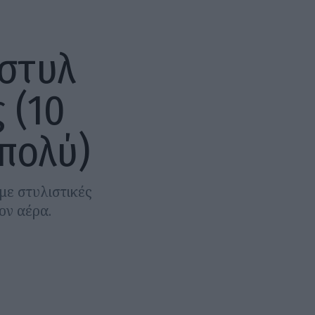
 στυλ
 (10
 πολύ)
με στυλιστικές
ον αέρα.