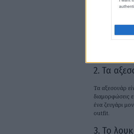
1. Ανασκα
authenti
Ξεκινάς πάντα 
πιθανό κι απίθα
προσπαθήσεις ν
πουκάμισο για 
αν προσθέσεις 
2. Τα αξε
Τα αξεσουάρ είν
διαμορφώσεις εκ
ένα ζευγάρι μο
outfit.
3. Το λου